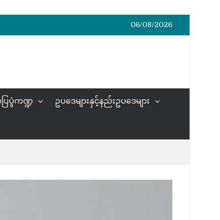
06/08/2026
ပြပွဲကဏ္ဍ
ဥပဒေများနှင့်နည်းဥပဒေများ