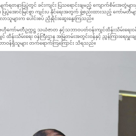
်မျက်ရတနာပြပွဲတွင် ခင်းကျင်း ပြသရောင်းချမည့် ကျောက်စိမ်းအတွဲများနှ
၊ ပြပွဲအောင်မြင်စွာ ကျင်းပ နိုင်ရေးအတွက် ဖွဲ့စည်းထားသည့် ကော်မတ
ာသူများက ပေါင်းစပ် ညှိနှိုင်းဆွေးနွေးကြသည်။
ုကော်မတီဥက္ကဋ္ဌ သယံဇာတ နှင့်သဘာဝပတ်ဝန်းကျင်ထိန်းသိမ်းရေးဝန်ကြီး
်းသိမ်းရေး ဝန်ကြီးဌာန အမြဲတမ်းအတွင်းဝန်နှင့် ညွှန်ကြားရေးမှူးချုပ်မျ
င့် တာဝန်ရှိသူများ တက်ရောက်ကြကြောင်း သိရသည်။