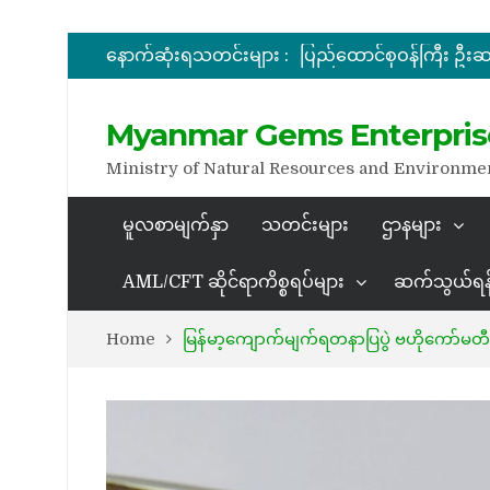
နောက်ဆုံးရသတင်းများ :
အိတ်ဖွင့်တင်ဒါခေါ်ယူခြင်း
အိတ်ဖွင့်တင်ဒါခေါ်ယူခြင်း
Myanmar Gems Enterpris
Ministry of Natural Resources and Environme
မူလစာမျက်နှာ
သတင်းများ
ဌာနများ
AML/CFT ဆိုင်ရာကိစ္စရပ်များ
ဆက်သွယ်ရန
Home
မြန်မာ့ကျောက်မျက်ရတနာပြပွဲ ဗဟိုကော်မ