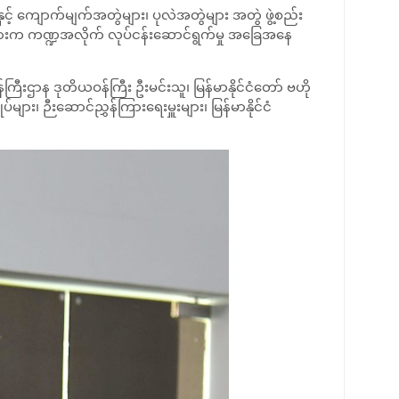
င့် ကျောက်မျက်အတွဲများ၊ ပုလဲအတွဲများ အတွဲ ဖွဲ့စည်း
ီများက ကဏ္ဍအလိုက် လုပ်ငန်းဆောင်ရွက်မှု အခြေအနေ
ဌာန ဒုတိယဝန်ကြီး ဦးမင်းသူ၊ မြန်မာနိုင်ငံတော် ဗဟို
ား၊ ဉီးဆောင်ညွှန်ကြားရေးမှူးများ၊ မြန်မာနိုင်ငံ