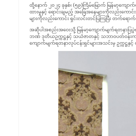
ထို့နောက် ၂၀၂၄ ခုနှစ်၊ (၅၉)ကြိမ်မြောက် မြန်မာ့ကျောက
ထားမှုနှင့် ရောင်းချမည့် အခြေအနေများကိုလည်းကောင်း
များကိုလည်းကောင်း ရှင်းလင်းတင်ပြကြပြီး တက်ရောက်လ
အဆိုပါအစည်းအဝေးသို့ မြန်မာ့ကျောက်မျက်ရတနာပြပွဲဗဟိ
ဘဏ် ဒုတိယဥက္ကဋ္ဌနှင့် သယံဇာတနှင့် သဘာဝပတ်ဝန်းကျင် ထိန
ကျောက်မျက်ရတနာလုပ်ငန်းရှင်များအသင်းမှ ဥက္ကဋ္ဌနှ