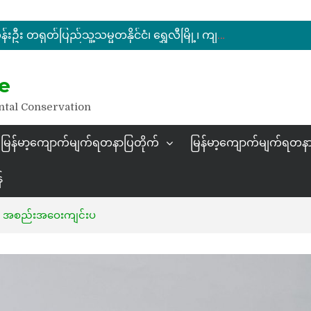
မြန်မာ့ကျောက်မျက်ရတနာပြပွဲ ဗဟိုကော်မတီ (ပထမအကြိမ်)အစည်းအဝေး ကျင်းပ
ပြည်ထောင်စုဝန်ကြီး ဦးဆန်းဦး တရုတ်ပြည်သူ့သမ္မတနိုင်ငံ၊ ရွှေလီမြို့၊ ကျယ်ဂေါင်နယ်စပ်ကုန်သွယ်ရေးဇုန်တွင် မြန်မာ့ကျောက်မျက်ရတနာပြပွဲ တက်ရောက်ဖွင့်လှစ်
နိုင်ငံတော်သမ္မတ ဦးမင်းအောင်လှိုင် မိုးကုတ်ရတနာမြေမှရှာဖွေတွေ့ရှိသည့် ထူးခြားလှပပြီး အရွယ်အစားကြီးမားသည့် နီလာအရိုင်းတုံးကြီးအားကြည့်ရှု
e
မြန်မာ့ကျောက်မျက်ရတနာပြပွဲ ဗဟိုကော်မတီ (ပထမအကြိမ်)အစည်းအဝေး ကျင်းပ
ntal Conservation
မြန်မာ့ကျောက်မျက်ရတနာပြတိုက်
မြန်မာ့ကျောက်မျက်ရတနာ
်
တီ အစည်းအဝေးကျင်းပ