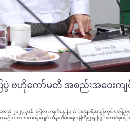
ြပွဲ ဗဟိုကော်မတီ အစည်းအဝေးကျင
ို ၂၀၂၄ ခုနှစ်၊ ဧပြီလ ၁ ရက်နေ့ နံနက် (၁၀)နာရီအချိန်တွင် နေပြည်
့်သဘာဝပတ်ဝန်းကျင် ထိန်းသိမ်းရေးဝန်ကြီးဌာန ပြည်ထောင်စုဝန်ကြ