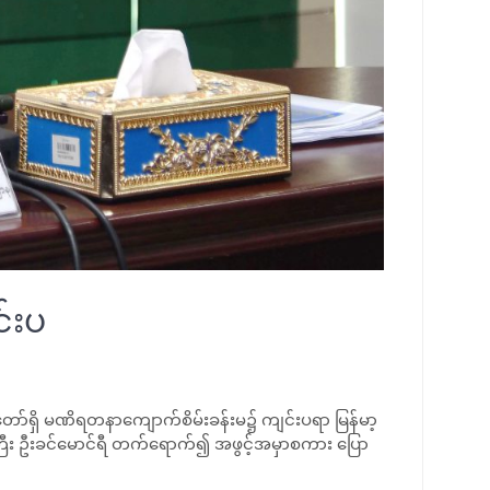
်းပ
တော်ရှိ မဏိရတနာကျောက်စိမ်းခန်းမ၌ ကျင်းပရာ မြန်မာ့
ီး ဦးခင်မောင်ရီ တက်ရောက်၍ အဖွင့်အမှာစကား ပြော