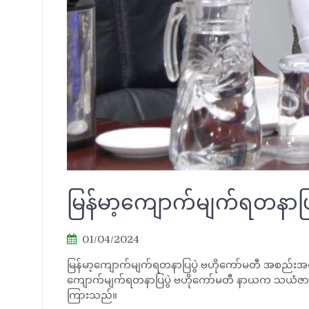
မြန်မာ့ကျောက်မျက်ရတနာပ
01/04/2024
မြန်မာ့ကျောက်မျက်ရတနာပြပွဲ ဗဟိုကော်မတီ အစည်းအဝေးက
ကျောက်မျက်ရတနာပြပွဲ ဗဟိုကော်မတီ နာယက သယံဇာတနှင
ကြားသည်။