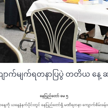
ာ့ကျောက်မျက်ရတနာပြပွဲ တတိယ နေ
နေပြည်တော် မေ ၅
နေ့ကို ယနေ့နံနက်ပိုင်းတွင် နေပြည်တော်ရှိ မဏိရတနာ ကျောက်စိမ်း