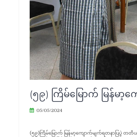
(၅၉) ကြိမ်မြောက် မြန်မ
05/05/2024
(၅၉)ကြိမ်မြောက် မြန်မာ့ကျောက်မျက်ရတနာပြပွဲ တတိယ