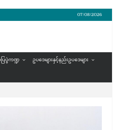
07/08/2026
ပြပွဲကဏ္ဍ
ဥပဒေများနှင့်နည်းဥပဒေများ