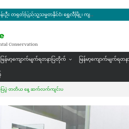
မြန်မာ့ကျောက်မျက်ရတနာပြပွဲ ဗဟိုကော်မတီ (ပထမအကြိမ်)အစည်းအဝေး ကျင်းပ
ပြည်ထောင်စုဝန်ကြီး ဦးဆန်းဦး တရုတ်ပြည်သူ့သမ္မတနိုင်ငံ၊ ရွှေလီမြို့၊ ကျယ်ဂေါင်နယ်စပ်ကုန်သွယ်ရေးဇုန်တွင် မြန်မာ့ကျောက်မျက်ရတနာပြပွဲ တက်ရောက်ဖွင့်လှစ်
နိုင်ငံတော်သမ္မတ ဦးမင်းအောင်လှိုင် မိုးကုတ်ရတနာမြေမှရှာဖွေတွေ့ရှိသည့် ထူးခြားလှပပြီး အရွယ်အစားကြီးမားသည့် နီလာအရိုင်းတုံးကြီးအားကြည့်ရှု
e
မြန်မာ့ကျောက်မျက်ရတနာပြပွဲ ဗဟိုကော်မတီ (ပထမအကြိမ်)အစည်းအဝေး ကျင်းပ
ntal Conservation
မြန်မာ့ကျောက်မျက်ရတနာပြတိုက်
မြန်မာ့ကျောက်မျက်ရတနာ
်
နာပြပွဲ တတိယ နေ့ ဆက်လက်ကျင်းပ