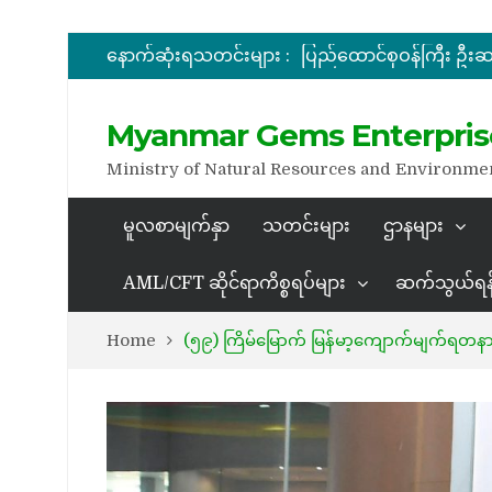
နောက်ဆုံးရသတင်းများ :
အိတ်ဖွင့်တင်ဒါခေါ်ယူခြင်း
အိတ်ဖွင့်တင်ဒါခေါ်ယူခြင်း
Myanmar Gems Enterpris
Ministry of Natural Resources and Environme
မူလစာမျက်နှာ
သတင်းများ
ဌာနများ
AML/CFT ဆိုင်ရာကိစ္စရပ်များ
ဆက်သွယ်ရန
Home
(၅၉) ကြိမ်မြောက် မြန်မာ့ကျောက်မျက်ရတ