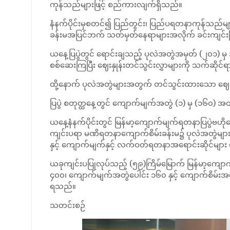
ကုန်သည်များဖြင့် စည်ကားလျက်ရှိသည်။
နံနက်ပိုင်းမှစတင်၍ ပြည်တွင်း၊ ပြည်ပရတနာကုန်သည်မ
ခန်းမအပြင်ဘက် သတ်မှတ်နေရာများအလိုက် ခင်းကျင်း
ယနေ့ပြပွဲတွင် ရောင်းချသည့် ပုလဲအတွဲအမှတ် (၂၀၁) မှ
စစ်ဆေးကြပြီး ဈေးနှုန်းတင်သွင်းလွှာများကို သက်ဆိုင်
ထို့နောက် ပုလဲအတွဲများအတွက် တင်သွင်းထားသော ဈေးန
ပြပွဲ စတုတ္ထနေ့တွင် ကျောက်မျက်အတွဲ (၁) မှ (၁၆၀) 
ယနေ့နံနက်ပိုင်းတွင် မြန်မာ့ကျောက်မျက်ရတနာပြပွဲဗဟ
ကျင်းပရာ မဏိရတနာကျောက်စိမ်းခန်းမ၌ ပုလဲအတွဲများ 
နှင့် ကျောက်မျက်နှင့် လက်ဝတ်ရတနာအရောင်းဆိုင်များ ရေ
ယခုကျင်းပပြုလုပ်သည့် (၅၉)ကြိမ်မြောက် မြန်မာ့ကျောက
၄၀၀၊ ကျောက်မျက်အတွဲပေါင်း ၁၆၀ နှင့် ကျောက်စိမ်းအတွ
ရသည်။
သတင်းစဉ်