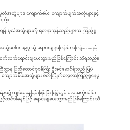
ဲအတွဲများ၊ ကျောက်စိမ်း၊ ကျောက်မျက်အတွဲများနှင့်
ြသည်။
န်ကျန် ပုလဲအတွဲများကို ရတနာကုန်သည်များက ကြည့်ရှု
လဲအတွဲပေါင်း ၁၉၇ တွဲ ရောင်းချရကြောင်း ကြေညာသည်။
ကို ဆက်လက်ရောင်းချပေးသွားမည်ဖြစ်ကြောင်း သိရသည်။
းဌာန ပြည်ထောင်စုဝန်ကြီး ဦးခင်မောင်ရီသည် ပြပွဲ
ျောက်စိမ်းအတွဲများ စိတ်ကြိုက်လေ့လာကြည့်ရှုနေမှု
 ကျင်းပနေခြင်းဖြစ်ပြီး ပြပွဲတွင် ပုလဲအတွဲပေါင်း
င့်တင်ဒါစနစ်ဖြင့် ရောင်းချပေးသွားမည်ဖြစ်ကြောင်း သိ