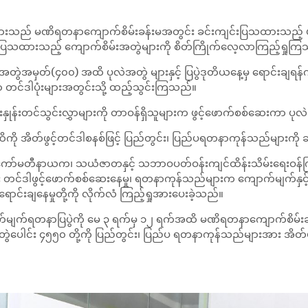
ျားသည် မဏိရတနာကျောက်စိမ်းခန်းမအတွင်း ခင်းကျင်းပြသထားသည့် ပုလ
ပြသထားသည့် ကျောက်စိမ်းအတွဲများကို စိတ်ကြိုက်လေ့လာကြည့်ရှုက
 အတွဲအမှတ်(၄၀၀) အထိ ပုလဲအတွဲ များနှင့် ပြပွဲဒုတိယနေ့မှ ရောင်းချရ
ရာ တင်ဒါပုံးများအတွင်းသို့ ထည့်သွင်းကြသည်။
ှုန်းတင်သွင်းလွှာများကို တာဝန်ရှိသူများက ဖွင့်ဖောက်စစ်ဆေးကာ ပု
အထိကို အိတ်ဖွင့်တင်ဒါစနစ်ဖြင့် ပြည်တွင်း၊ ပြည်ပရတနာကုန်သည်များ
ိုကော်မတီနာယက၊ သယံဇာတနှင့် သဘာဝပတ်ဝန်းကျင်ထိန်းသိမ်းရေးဝန်ကြီ
တင်ဒါဖွင့်ဖောက်စစ်ဆေးနေမှု၊ ရတနာကုန်သည်များက ကျောက်မျက်နှင့် က
ာင်းချနေမှုတို့ကို လိုက်လံ ကြည့်ရှုအားပေးခဲ့သည်။
်မျက်ရတနာပြပွဲကို မေ ၃ ရက်မှ ၁၂ ရက်အထိ မဏိရတနာကျောက်စိမ်းခန်းမ၌
ဲပေါင်း ၄၅၅၀ တို့ကို ပြည်တွင်း၊ ပြည်ပ ရတနာကုန်သည်များအား အိတ်ဖွ