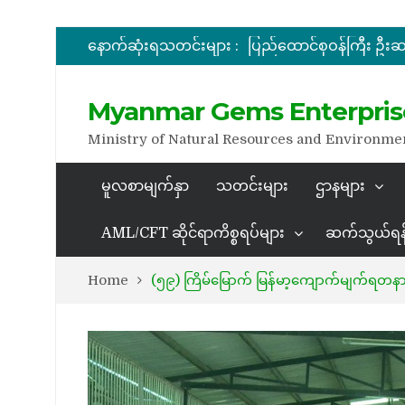
နောက်ဆုံးရသတင်းများ :
အိတ်ဖွင့်တင်ဒါခေါ်ယူခြင်း
အိတ်ဖွင့်တင်ဒါခေါ်ယူခြင်း
Myanmar Gems Enterpris
Ministry of Natural Resources and Environme
မူလစာမျက်နှာ
သတင်းများ
ဌာနများ
AML/CFT ဆိုင်ရာကိစ္စရပ်များ
ဆက်သွယ်ရန
Home
(၅၉) ကြိမ်မြောက် မြန်မာ့ကျောက်မျက်ရတနာပြပ