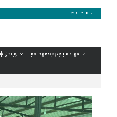
07/08/2026
ပြပွဲကဏ္ဍ
ဥပဒေများနှင့်နည်းဥပဒေများ