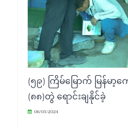
(၅၉) ကြိမ်မြောက် မြန်မာ့
(၈၈)တွဲ ရောင်းချနိုင်ခဲ့
06/05/2024