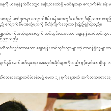
ထနေ့ကို ယနေ့နံနက်ပိုင်းတွင် နေပြည်တော်ရှိ မဏိရတနာ ကျောက်စိမ်း
ျားသည် မဏိရတနာ ကျောက်စိမ်း ခန်းမအတွင်း ခင်းကျင်းပြသထားသည့် ကျ
 ကျောက်စိမ်းအတွဲများကို စိတ်ကြိုက်လေ့လာ ကြည့်ရှုကြသည်။
ျောက်မျက်အတွဲများအတွက် တင်သွင်းထားသော ဈေးနှုန်းတင်သွင်းလွှာမ
 ကြေညာသည်။
၀) အထိတင်သွင်းထားသော ဈေးနှုန်း တင်သွင်းလွှာများကို တာဝန်ရှိသူမျာ
။
ျက်နှင့် လက်ဝတ်ရတနာ အရောင်းဆိုင်များကိုလည်း ဖွင့်လှစ်ထားရှိရ
်ရှိ မဏိရတနာကျောက်စိမ်းခန်းမ၌ မေလ ၁၂ ရက်နေ့အထိ ဆက်လက်ရောင်