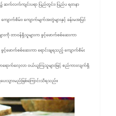
ခန်းမ၌ ဆက်လက်ကျင်းပရာ ပြည်တွင်း၊ ပြည်ပ ရတနာ
ောက်စိမ်း၊ ကျောက်မျက်အတွဲများနှင့် ခန်းမအပြင်
ျားကို တာဝန်ရှိသူများက ဖွင့်ဖောက်စစ်ဆေးကာ
းက ဖွင့်ဖောက်စစ်ဆေးကာ ရောင်းချရသည့် ကျောက်စိမ်း
ာ လာရောက်လေ့လာ ဝယ်ယူကြသူများဖြင့် စည်ကားလျက်ရှိ
းချပေးသွားမည်ဖြစ်ကြောင်းသိရသည်။