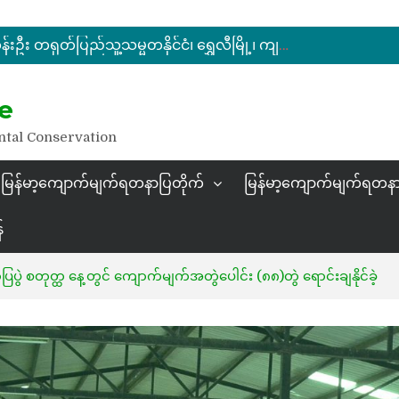
မြန်မာ့ကျောက်မျက်ရတနာပြပွဲ ဗဟိုကော်မတီ (ပထမအကြိမ်)အစည်းအဝေး ကျင်းပ
ပြည်ထောင်စုဝန်ကြီး ဦးဆန်းဦး တရုတ်ပြည်သူ့သမ္မတနိုင်ငံ၊ ရွှေလီမြို့၊ ကျယ်ဂေါင်နယ်စပ်ကုန်သွယ်ရေးဇုန်တွင် မြန်မာ့ကျောက်မျက်ရတနာပြပွဲ တက်ရောက်ဖွင့်လှစ်
နိုင်ငံတော်သမ္မတ ဦးမင်းအောင်လှိုင် မိုးကုတ်ရတနာမြေမှရှာဖွေတွေ့ရှိသည့် ထူးခြားလှပပြီး အရွယ်အစားကြီးမားသည့် နီလာအရိုင်းတုံးကြီးအားကြည့်ရှု
e
မြန်မာ့ကျောက်မျက်ရတနာပြပွဲ ဗဟိုကော်မတီ (ပထမအကြိမ်)အစည်းအဝေး ကျင်းပ
ntal Conservation
မြန်မာ့ကျောက်မျက်ရတနာပြတိုက်
မြန်မာ့ကျောက်မျက်ရတနာ
်
ွဲ စတုတ္ထ နေ့တွင် ကျောက်မျက်အတွဲပေါင်း (၈၈)တွဲ ရောင်းချနိုင်ခဲ့