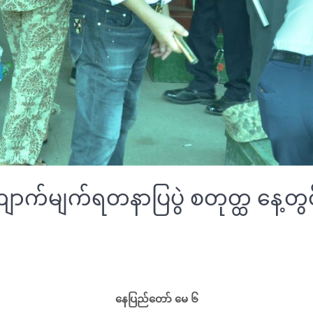
ကျောက်မျက်ရတနာပြပွဲ စတုတ္ထ နေ့တ
နေပြည်တော် မေ ၆