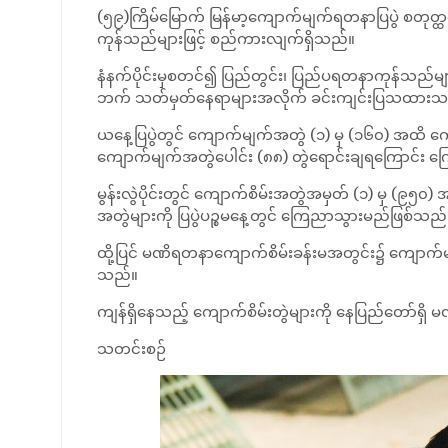
(၅၉)ကြိမ်မြောက် မြန်မာ့ကျောက်မျက်ရတနာပြပွဲ စတုတ္
ကုန်သည်များဖြင့် စည်ကားလျက်ရှိသည်။
နံနက်ပိုင်းမှစတင်၍ ပြည်တွင်း၊ ပြည်ပရတနာကုန်သည်မ
ဘက် သတ်မှတ်နေရာများအလိုက် ခင်းကျင်းပြသထားသည့်
ယနေ့ပြပွဲတွင် ကျောက်မျက်အတွဲ (၁) မှ (၁၆၀) အထိ က
ကျောက်မျက်အတွဲပေါင်း (၈၈) တွဲရောင်းချရကြောင်း
မွန်းလွဲပိုင်းတွင် ကျောက်စိမ်းအတွဲအမှတ် (၁) မှ (၉၅
အတွဲများကို ပြပွဲပဉ္စမနေ့တွင် ကြေညာသွားမည်ဖြစ်သည်
ထို့ပြင် မဏိရတနာကျောက်စိမ်းခန်းမအတွင်း၌ ကျောက်မ
သည်။
ကျန်ရှိနေသည့် ကျောက်စိမ်းတွဲများကို နေပြည်တော
သတင်းစဉ်