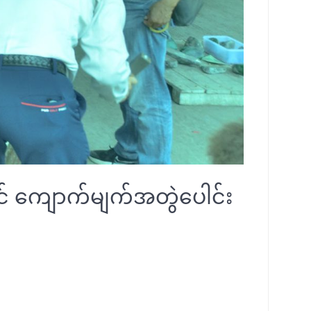
ွင် ကျောက်မျက်အတွဲပေါင်း