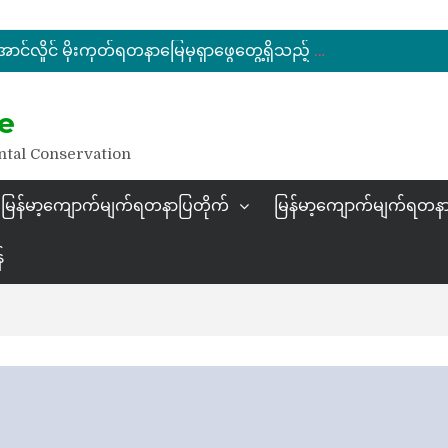
မြန်မာ့ကျောက်မျက်ရတနာပြပွဲ ဗဟိုကော်မတီ (ပထမအကြိမ်)အစည်းအဝေး ကျင်းပ
ပြည်ထောင်စုဝန်ကြီး ဦးဆန်းဦး တရုတ်ပြည်သူ့သမ္မတနိုင်ငံ၊ ရွှေလီမြို့၊ ကျယ်ဂေါင်နယ်စပ်ကုန်သွယ်ရေးဇုန်တွင် မြန်မာ့ကျောက်မျက်ရတနာပြပွဲ တက်ရောက်ဖွင့်လှစ်
နိုင်ငံတော်သမ္မတ ဦးမင်းအောင်လှိုင် မိုးကုတ်ရတနာမြေမှရှာဖွေတွေ့ရှိသည့် ထူးခြားလှပပြီး အရွယ်အစားကြီးမားသည့် နီလာအရိုင်းတုံးကြီးအားကြည့်ရှု
e
မြန်မာ့ကျောက်မျက်ရတနာပြပွဲ ဗဟိုကော်မတီ (ပထမအကြိမ်)အစည်းအဝေး ကျင်းပ
ntal Conservation
မြန်မာ့ကျောက်မျက်ရတနာပြတိုက်
မြန်မာ့ကျောက်မျက်ရတနာ
်