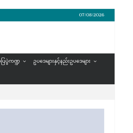
07/08/2026
ပြပွဲကဏ္ဍ
ဥပဒေများနှင့်နည်းဥပဒေများ