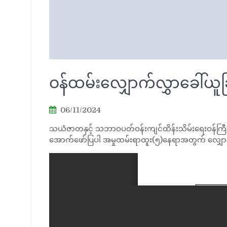
ဝန်ထမ်းလျှောက်လွှာခေါ်ယူခ
06/11/2024
သယံဇာတနှင့် သဘာဝပတ်ဝန်းကျင်ထိန်းသိမ်းရေးဝန်ကြီးဌာ
အောက်ဖော်ပြပါ အမှုထမ်းရာထူး(၅)နေရာအတွက် လျှောက်