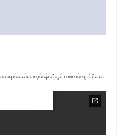
ရတနာရောင်းဝယ်ရေးလုပ်ငန်းတို့တွင် လစ်လပ်လျက်ရှိသော