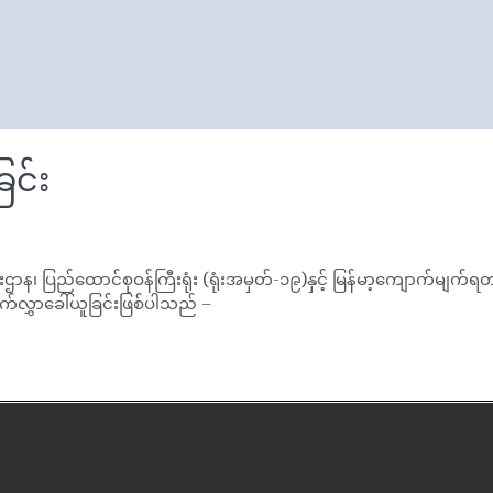
ြင်း
န၊ ပြည်ထောင်စုဝန်ကြီးရုံး (ရုံးအမှတ်-၁၉)နှင့် မြန်မာ့ကျောက်မျက်
လွှာခေါ်ယူခြင်းဖြစ်ပါသည် –