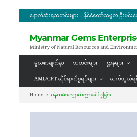
နောက်ဆုံးရသတင်းများ :
အိတ်ဖွင့်တင်ဒါခေါ်ယူခြင်း
အိတ်ဖွင့်တင်ဒါခေါ်ယူခြင်း
Myanmar Gems Enterpris
Ministry of Natural Resources and Environme
မူလစာမျက်နှာ
သတင်းများ
ဌာနများ
AML/CFT ဆိုင်ရာကိစ္စရပ်များ
ဆက်သွယ်ရန
Home
ဝန်ထမ်းလျှောက်လွှာခေါ်ယူခြင်း