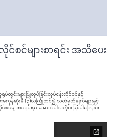
လိုင်စင်များစာရင်း အသိပေး
်းများပြုလုပ်ခြင်းလုပ်ငန်းလိုင်စင်နှင့်
းမကုန်ဆုံးမီ (၃)လကြိုတင်၍ သတ်မှတ်ချက်များနှင့်
ိုင်စင်များစာရင်းမှာ အောက်ပါအတိုင်းဖြစ်ပါကြောင်း