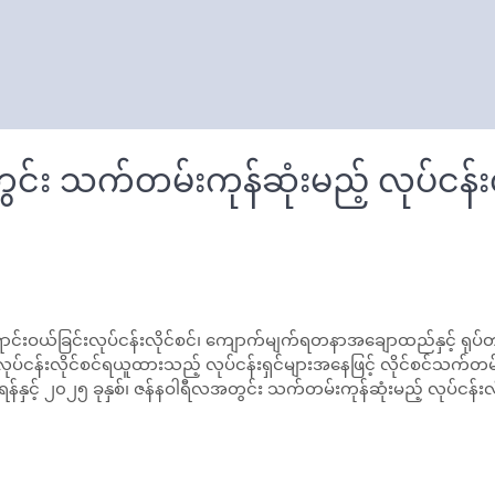
င်း သက်တမ်းကုန်ဆုံးမည့် လုပ်ငန်း
င်းလုပ်ငန်းလိုင်စင်၊ ကျောက်မျက်ရတနာအချောထည်နှင့် ရုပ်တုရုပ်ထွင
်ငန်းလိုင်စင်ရယူထားသည့် လုပ်ငန်းရှင်များအနေဖြင့် လိုင်စင်သက်တမ်
်နှင့် ၂၀၂၅ ခုနှစ်၊ ဇန်နဝါရီလအတွင်း သက်တမ်းကုန်ဆုံးမည့် လုပ်ငန်းလ