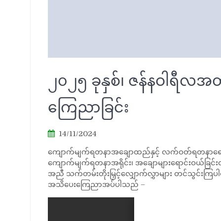
၂၀၂၅ ခုနှစ်၊ ဇန်နဝါရီလအတွ
ကြေညာခြင်း
14/11/2024
ကျောက်မျက်ရတနာအချောထည်နှင့် လက်ဝတ်ရတနာရောင်းဝယ်ခြ
ကျောက်မျက်ရတနာအရိုင်း၊ အချောများရောင်းဝယ်ခြင်းလုပ
အညီ သက်တမ်းတိုးမြှင့်လျှောက်လွှာများ တင်သွင်းကြပါရန
အသိပေးကြေညာအပ်ပါသည် –