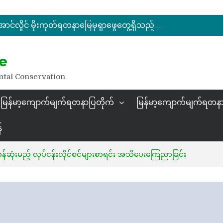
မြန်မာ့ကျောက်မျက်ရတနာပြပွဲ ဗဟိုကော်မတီ (ပထမအကြိမ်)အစည်းအဝေး ကျင်းပ
ပြည်ထောင်စုဝန်ကြီး ဦးဆန်းဦး တရုတ်ပြည်သူ့သမ္မတနိုင်ငံ၊ ရွှေလီမြို့၊ ကျယ်ဂေါင်နယ်စပ်ကုန်သွယ်ရေးဇုန်တွင် မြန်မာ့ကျောက်မျက်ရတနာပြပွဲ တက်ရောက်ဖွင့်လှစ်
နိုင်ငံတော်သမ္မတ ဦးမင်းအောင်လှိုင် မိုးကုတ်ရတနာမြေမှရှာဖွေတွေ့ရှိသည့် ထူးခြားလှပပြီး အရွယ်အစားကြီးမားသည့် နီလာအရိုင်းတုံးကြီးအားကြည့်ရှု
e
မြန်မာ့ကျောက်မျက်ရတနာပြပွဲ ဗဟိုကော်မတီ (ပထမအကြိမ်)အစည်းအဝေး ကျင်းပ
ntal Conservation
မြန်မာ့ကျောက်မျက်ရတနာပြတိုက်
မြန်မာ့ကျောက်မျက်ရတနာ
်
်ဆုံးမည့် လုပ်ငန်းလိုင်စင်များစာရင်း အသိပေးကြေညာခြင်း