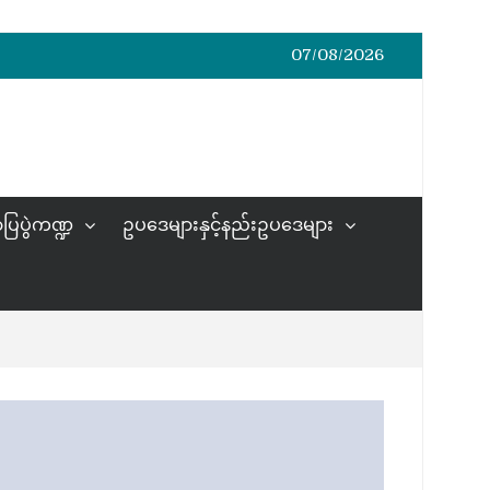
07/08/2026
ပြပွဲကဏ္ဍ
ဥပဒေများနှင့်နည်းဥပဒေများ