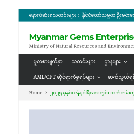
နောက်ဆုံးရသတင်းများ :
အိတ်ဖွင့်တင်ဒါခေါ်ယူခြင်း
အိတ်ဖွင့်တင်ဒါခေါ်ယူခြင်း
Myanmar Gems Enterpris
Ministry of Natural Resources and Environme
မူလစာမျက်နှာ
သတင်းများ
ဌာနများ
AML/CFT ဆိုင်ရာကိစ္စရပ်များ
ဆက်သွယ်ရန
Home
၂၀၂၅ ခုနှစ်၊ ဇန်နဝါရီလအတွင်း သက်တမ်းကုန