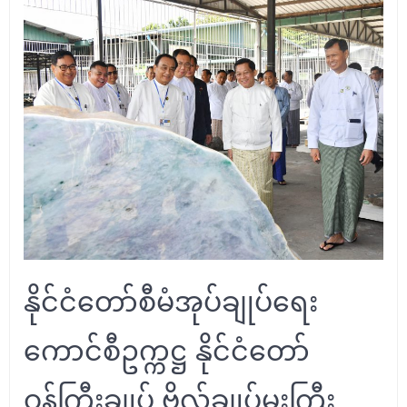
နိုင်ငံတော်စီမံအုပ်ချုပ်ရေး
ကောင်စီဥက္ကဋ္ဌ နိုင်ငံတော်
ဝန်ကြီးချုပ် ဗိုလ်ချုပ်မှူးကြီး