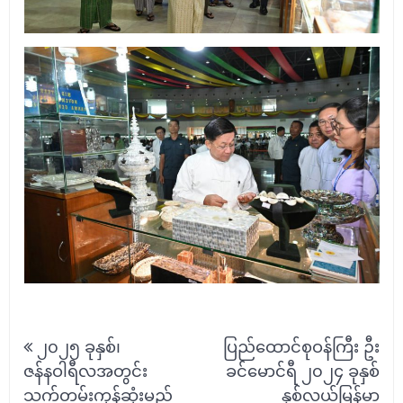
Post
၂၀၂၅ ခုနှစ်၊
ပြည်ထောင်စုဝန်ကြီး ဦး
navigation
ဇန်နဝါရီလအတွင်း
ခင်မောင်ရီ ၂၀၂၄ ခုနှစ်
သက်တမ်းကုန်ဆုံးမည့်
နှစ်လယ်မြန်မာ့