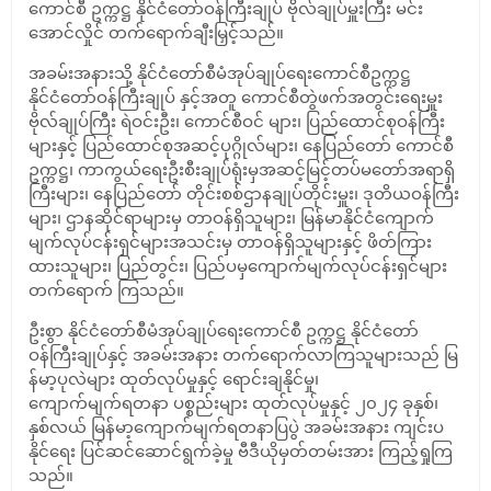
ကောင်စီ ဥက္ကဋ္ဌ နိုင်ငံတော်ဝန်ကြီးချုပ် ဗိုလ်ချုပ်မှူးကြီး မင်း
အောင်လှိုင် တက်ရောက်ချီးမြှင့်သည်။
အခမ်းအနားသို့ နိုင်ငံတော်စီမံအုပ်ချုပ်ရေးကောင်စီဥက္ကဋ္ဌ
နိုင်ငံတော်ဝန်ကြီးချုပ် နှင့်အတူ ကောင်စီတွဲဖက်အတွင်းရေးမှူး
ဗိုလ်ချုပ်ကြီး ရဲဝင်းဦး၊ ကောင်စီဝင် များ၊ ပြည်ထောင်စုဝန်ကြီး
များနှင့် ပြည်ထောင်စုအဆင့်ပုဂ္ဂိုလ်များ၊ နေပြည်တော် ကောင်စီ
ဥက္ကဋ္ဌ၊ ကာကွယ်ရေးဦးစီးချုပ်ရုံးမှအဆင့်မြင့်တပ်မတော်အရာရှိ
ကြီးများ၊ နေပြည်တော် တိုင်းစစ်ဌာနချုပ်တိုင်းမှူး၊ ဒုတိယဝန်ကြီး
များ၊ ဌာနဆိုင်ရာများမှ တာဝန်ရှိသူများ၊ မြန်မာနိုင်ငံကျောက်
မျက်လုပ်ငန်းရှင်များအသင်းမှ တာဝန်ရှိသူများနှင့် ဖိတ်ကြား
ထားသူများ၊ ပြည်တွင်း၊ ပြည်ပမှကျောက်မျက်လုပ်ငန်းရှင်များ
တက်ရောက် ကြသည်။
ဦးစွာ နိုင်ငံတော်စီမံအုပ်ချုပ်ရေးကောင်စီ ဥက္ကဋ္ဌ နိုင်ငံတော်
ဝန်ကြီးချုပ်နှင့် အခမ်းအနား တက်ရောက်လာကြသူများသည် မြ
န်မာ့ပုလဲများ ထုတ်လုပ်မှုနှင့် ရောင်းချနိုင်မှု၊
ကျောက်မျက်ရတနာ ပစ္စည်းများ ထုတ်လုပ်မှုနှင့် ၂၀၂၄ ခုနှစ်၊
နှစ်လယ် မြန်မာ့ကျောက်မျက်ရတနာပြပွဲ အခမ်းအနား ကျင်းပ
နိုင်ရေး ပြင်ဆင်ဆောင်ရွက်ခဲ့မှု ဗီဒီယိုမှတ်တမ်းအား ကြည့်ရှုကြ
သည်။