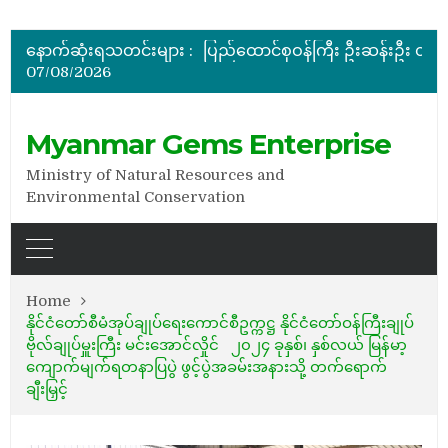
ပြည်ထောင်စုဝန်ကြီး ဦးဆန်းဦး မြန်မာ့ကျောက်မျက်ရတနာပြတိုက် (နေပြည်တော်) အကြီးစားပြုပြင်နေမှ
မြန်မာ့ကျောက်မျက်ရတနာပြပွဲ ဗဟိုကော်မတီ (ပထမအကြိမ်)အစ
နောက်ဆုံးရသတင်းများ :
ပြည်ထောင်စုဝန်ကြီး ဦးဆန်းဦး တရုတ်ပြည်သူ့သမ္မတနိုင်
07/08/2026
နိုင်ငံတော်သမ္မတ ဦးမင်းအောင်လှိုင် မိုးကုတ်ရတနာမြေမှရှာဖွေတွေ့ရှိသည့် ထူးခြားလှပပြီး အရွယ်အစားကြီးမားသည့် နီ
အိတ်ဖွင့်တင်ဒါခေါ်ယူခြင်း
ပြည်ထောင်စုဝန်ကြီး ဦးဆန်းဦး မြန်မာ့ကျောက်မျက်ရတနာပြတိုက် (နေပြည်တော်) အကြီးစားပြုပြင်နေမှ
Myanmar Gems Enterprise
Ministry of Natural Resources and
Environmental Conservation
Home
နိုင်ငံတော်စီမံအုပ်ချုပ်ရေးကောင်စီဥက္ကဋ္ဌ နိုင်ငံတော်ဝန်ကြီးချုပ်
ဗိုလ်ချုပ်မှူးကြီး မင်းအောင်လှိုင် ၂၀၂၄ ခုနှစ်၊ နှစ်လယ် မြန်မာ့
ကျောက်မျက်ရတနာပြပွဲ ဖွင့်ပွဲအခမ်းအနားသို့ တက်ရောက်
ချီးမြှင့်