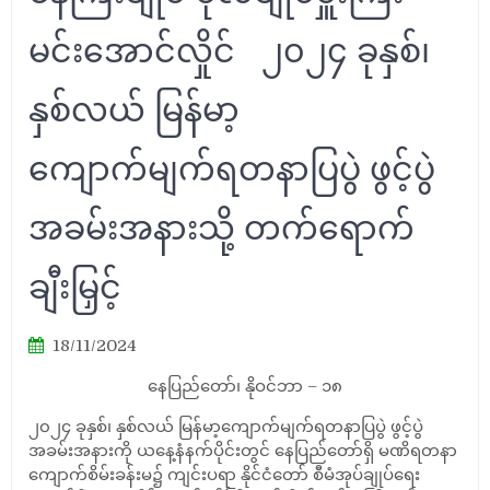
မင်းအောင်လှိုင် ၂၀၂၄ ခုနှစ်၊
နှစ်လယ် မြန်မာ့
ကျောက်မျက်ရတနာပြပွဲ ဖွင့်ပွဲ
အခမ်းအနားသို့ တက်ရောက်
ချီးမြှင့်
18/11/2024
နေပြည်တော်၊ နိုဝင်ဘာ – ၁၈
၂၀၂၄ ခုနှစ်၊ နှစ်လယ် မြန်မာ့ကျောက်မျက်ရတနာပြပွဲ ဖွင့်ပွဲ
အခမ်းအနားကို ယနေ့နံနက်ပိုင်းတွင် နေပြည်တော်ရှိ မဏိရတနာ
ကျောက်စိမ်းခန်းမ၌ ကျင်းပရာ နိုင်ငံတော် စီမံအုပ်ချုပ်ရေး