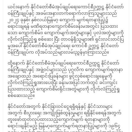
ယင်းနောက် နိုင်ငံတော်စီမံအုပ်ချုပ်ရေးကောင်စီဉက္ကဋ္ဌ နိုင်ငံတော်
ဝန်ကြီးချုပ်နှင့် အခမ်းအနားတက်ရောက်လာကြသူများသည်
၂၀၂၄ ခုနှစ်၊ နှစ်လယ်မြန်မာ့ ကျောက် မျက်ရတနာပြပွဲ၌
ရောင်းချရန် မဏိရတနာကျောက်စိမ်းခန်းမအတွင်း ပြသထား
သော ကျောက်စိမ်း၊ ကျောက်မျက်အတွဲများနှင့် ပုလဲအတွဲများကို
လိုက်လံကြည့်ရှု စစ်ဆေး ပြီး တာဝန်ရှိသူများ၏ ရှင်းလင်းတင်ပြ
မှုအပေါ် နိုင်ငံတော်စီမံအုပ်ချုပ်ရေး ကောင်စီ ဥက္ကဋ္ဌ နိုင်ငံတော်
ဝန်ကြီးချုပ်က လိုအပ်သည်များလမ်းညွှန်မှာကြားသည်။
ထို့နောက် နိုင်ငံတော်စီမံအုပ်ချုပ်ရေးကောင်စီဥက္ကဋ္ဌ နိုင်ငံတော်
ဝန်ကြီးချုပ်နှင့် အဖွဲ့ဝင်များသည် ပုဂ္ဂလိက ကျောက်မျက်ရတနာ
အချောထည် အရောင်းပြခန်းများ ဖွင့်လှစ်ရောင်းချနေမှုကို
လိုက်လံကြည့်ရှုအားပေးပြီး ခန်းမအပြင်ဘက်တွင် ခင်းကျင်း
ပြသထားသည့် ကျောက်စိမ်းရိုင်းအတွဲများကို လိုက်လံကြည့်ရှု
စစ်ဆေးသည်။
နိုင်ငံတော်အတွက် နိုင်ငံခြားဝင်ငွေရရှိရန်နှင့် နိုင်ငံသားများ
အတွက် စီးပွားရေး အကျိုးဖြစ်ထွန်းမှုများ ရရှိနိုင်စေရန်အတွက်
တူးဖော်ထုတ်လုပ်ထားသည့်ကျောက်မျက် ရတနာများကို
ရောင်းချနိုင်မည့် မြန်မာ့ကျောက်မျက်ရတနာပြပွဲများကို ၁၉၆၄