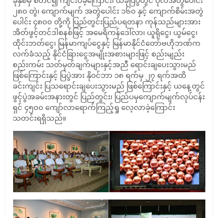
ခုနှစ်မှ စတင်၍ ကျင်းပခဲ့ကြောင်း၊ ယခုပြပွဲတွင် ပုလဲအတွဲပေါင်း
၂၈၀ တွဲ၊ ကျောက်မျက် အတွဲပေါင်း ၁၆၀ နှင့် ကျောက်စိမ်းအတွဲ
ပေါင်း ၄၈၀၀ တို့ကို ပြည်တွင်းပြည်ပရတနာ ကုန်သည်များအား
အိတ်ဖွင့်တင်ဒါစနစ်ဖြင့် အမေရိကန်ဒေါ်လာ၊ ယူရိုငွေ၊ ယွမ်ငွေ၊
ထိုင်းဘတ်ငွေ၊ မြန်မာကျပ်ငွေနှင့် မြန်မာနိုင်ငံတော်ဗဟိုဘဏ်က
လက်ခံသည့် နိုင်ငံခြားငွေအမျိုးအစားများဖြင့် စည်းမျည်း
စည်းကမ်း သတ်မှတ်ချက်များနှင့်အညီ ရောင်းချပေးသွားမည်
ဖြစ်ကြောင်းနှင့် ပြပွဲအား နိုဝင်ဘာ ၁၈ ရက်မှ ၂၇ ရက်အထိ
ခင်းကျင်း ပြသရောင်းချပေးသွားမည် ဖြစ်ကြောင်းနှင့် ယနေ့တွင်
ဖွင့်ပွဲအခမ်းအနားတွင် ပြည်တွင်း၊ ပြည်ပမှကျောက်မျက်လုပ်ငန်း
ရှင် ၄၅၀၀ ကျော်လာရောက်ကြည့်ရှု လေ့လာခဲ့ကြောင်း
သတင်းရရှိသည်။