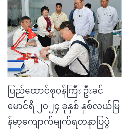
ပြည်ထောင်စုဝန်ကြီး ဦးခင်
မောင်ရီ ၂၀၂၄ ခုနှစ် နှစ်လယ်မြ
န်မာ့ကျောက်မျက်ရတနာပြပွဲ