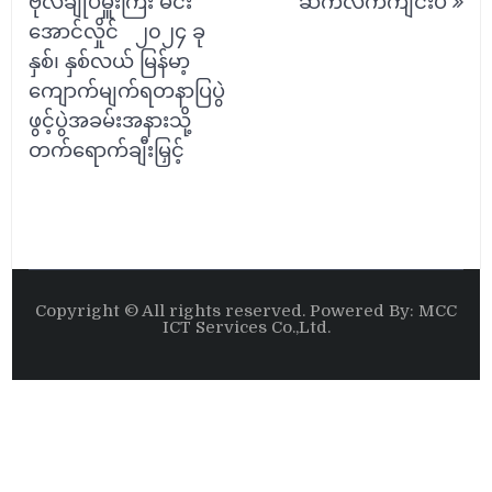
ဗိုလ်ချုပ်မှူးကြီး မင်း
ဆက်လက်ကျင်းပ
အောင်လှိုင် ၂၀၂၄ ခု
နှစ်၊ နှစ်လယ် မြန်မာ့
ကျောက်မျက်ရတနာပြပွဲ
ဖွင့်ပွဲအခမ်းအနားသို့
တက်ရောက်ချီးမြှင့်
Copyright © All rights reserved. Powered By: MCC
ICT Services Co.,Ltd.