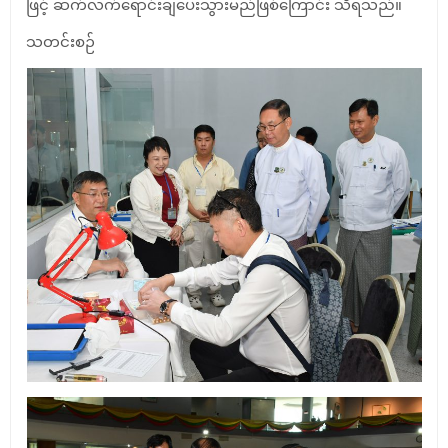
ဖြင့် ဆက်လက်ရောင်းချပေးသွားမည်ဖြစ်ကြောင်း သိရသည်။
သတင်းစဉ်