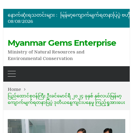
အိတ်ဖွင့်တင်ဒါခေါ်ယူခြင်း
နောက်ဆုံးရသတင်းများ :
08/08/2026
အိတ်ဖွင့်တင်ဒါခေါ်ယူခြင်း
Myanmar Gems Enterprise
Ministry of Natural Resources and
Environmental Conservation
Home
ပြည်ထောင်စုဝန်ကြီး ဦးခင်မောင်ရီ ၂၀၂၄ ခုနှစ် နှစ်လယ်မြန်မာ့
ကျောက်မျက်ရတနာပြပွဲ ဒုတိယနေ့ကျင်းပနေမှု ကြည့်ရှုအားပေး