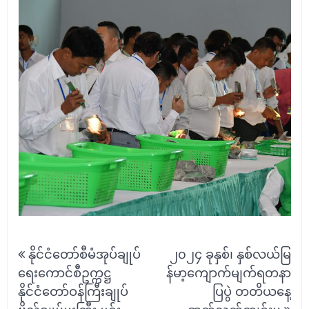
Post
နိုင်ငံတော်စီမံအုပ်ချုပ်
၂၀၂၄ ခုနှစ်၊ နှစ်လယ်မြ
navigation
ရေးကောင်စီဥက္ကဋ္ဌ
န်မာ့ကျောက်မျက်ရတနာ
နိုင်ငံတော်ဝန်ကြီးချုပ်
ပြပွဲ တတိယနေ့