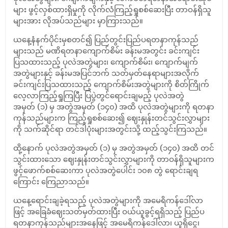
များ ဖွင့်လှစ်ထားရှိမှုကို လိုက်လံကြည့်ရှုစစ်ဆေးပြီး တာဝန်ရှိသူ
များအား လိုအပ်သည်များ မှာကြားသည်။
ယနေ့နံနက်ပိုင်းမှစတင်၍ ပြည်တွင်းပြည်ပရတနာကုန်သည်
များသည် မဏိရတနာကျောက်စိမ်း ခန်းမအတွင်း ခင်းကျင်း
ပြသထားသည့် ပုလဲအတွဲများ၊ ကျောက်စိမ်း၊ ကျောက်မျက်
အတွဲများနှင့် ခန်းမအပြင်ဘက် သတ်မှတ်နေရာများအလိုက်
ခင်းကျင်းပြသထားသည့် ကျောက်စိမ်းအတွဲများကို စိတ်ကြိုက်
လေ့လာကြည့်ရှုကြပြီး ပြပွဲတွင်ရောင်းချမည့် ပုလဲအတွဲ
အမှတ် (၁) မှ အတွဲအမှတ် (၁၄၀) အထိ ပုလဲအတွဲများကို ရတနာ
ကုန်သည်များက ကြည့်ရှုစစ်ဆေး၍ ဈေးနှုန်းတင်သွင်းလွှာများ
ကို သက်ဆိုင်ရာ တင်ဒါပုံးများအတွင်းသို့ ထည့်သွင်းကြသည်။
ထို့နောက် ပုလဲအတွဲအမှတ် (၁) မှ အတွဲအမှတ် (၁၄၀) အထိ တင်
သွင်းထားသော ဈေးနှုန်းတင်သွင်းလွှာများကို တာဝန်ရှိသူများက
ဖွင့်ဖောက်စစ်ဆေးကာ ပုလဲအတွဲပေါင်း ၁၀၈ တွဲ ရောင်းချရ
ကြောင်း ကြေညာသည်။
ယနေ့ရောင်းချခဲ့ရသည့် ပုလဲအတွဲများကို အမေရိကန်ဒေါ်လာ
ဖြင့် အခြေခံဈေးသတ်မှတ်ထားပြီး ဝယ်ယူခွင့်ရရှိသည့် ပြည်ပ
ရတနာကုန်သည်များအနေဖြင့် အမေရိကန်ဒေါ်လာ၊ ယူရိုငွေ၊