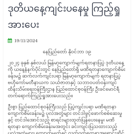
ဒုတိယနေ့ကျင်းပနေမှု ကြည့်ရှု
အားပေး
19/11/2024
နေပြည်တော် နိုဝင်ဘာ ၁၉
၂၀၂၄ ခုနှစ် နှစ်လယ် မြန်မာ့ကျောက်မျက်ရတနာပြပွဲ ဒုတိယနေ့
ကို ယနေ့နံနက်ပိုင်းတွင် နေပြည်တော်ရှိ မဏိရတနာကျောက်စိမ်း
ခန်းမ၌ ဆက်လက်ကျင်းပရာ မြန်မာ့ကျောက်မျက် ရတနာပြပွဲ
ဗဟိုကော်မတီနာယက သယံဇာတနှင့် သဘာဝပတ်ဝန်းကျင်
ထိန်းသိမ်းရေးဝန်ကြီးဌာန ပြည်ထောင်စုဝန်ကြီး ဦးခင်မောင်ရီ
တက်ရောက်ကြည့်ရှုအားပေးသည်။
ဦးစွာ ပြည်ထောင်စုဝန်ကြီးသည် ပြပွဲကျင်းပရာ မဏိရတနာ
ကျောက်စိမ်းခန်းမ၌ ပုလဲအတွဲများ တင်ဒါဖွင့်ဖောက်စစ်ဆေးမှု
နှင့် တင်ဒါအောင်သည့် စာရင်းများထုတ်ပြန်ပေးနေမှု၊ မဏိ
ရတနာ ကျောက်စိမ်းခန်းမအတွင်း ခင်းကျင်းပြသထားသည့်
ပုလဲအတွဲများ၊ ကျောက်မျက်နှင့် လက်ဝတ်ရတနာအရောင်းဆိုင်