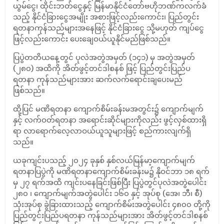
ယွမ်ငွေ၊ ထိုင်းဘတ်ငွေနှင့် မြန်မာနိုင်ငံတော်ဗဟိုဘဏ်ကလက်ခံ
သည့် နိုင်ငံခြားငွေအမျိုး အစားဖြင့်လည်းကောင်း၊ ပြည်တွင်း
ရတနာကုန်သည်များအနေဖြင့် နိုင်ငံခြားငွေ သို့မဟုတ် ကျပ်ငွေ
ဖြင့်လည်းကောင်း ပေးချေဝယ်ယူနိုင်မည်ဖြစ်သည်။
ပြပွဲတတိယနေ့တွင် ပုလဲအတွဲအမှတ် (၁၄၁) မှ အတွဲအမှတ်
(၂၈၀) အထိကို အိတ်ဖွင့်တင်ဒါစနစ် ဖြင့် ပြည်တွင်းပြည်ပ
ရတနာ ကုန်သည်များအား ဆက်လက်ရောင်းချပေးမည်
ဖြစ်သည်။
ထို့ပြင် မဏိရတနာ ကျောက်စိမ်းခန်းမအတွင်း၌ ကျောက်မျက်
နှင့် လက်ဝတ်ရတနာ အရောင်းဆိုင်များကိုလည်း ဖွင့်လှစ်ထားရှိ
ရာ လာရောက်လေ့လာဝယ်ယူသူများဖြင့် စည်ကားလျက်ရှိ
သည်။
ယခုကျင်းပသည့် ၂၀၂၄ ခုနှစ် နှစ်လယ်မြန်မာ့ကျောက်မျက်
ရတနာပြပွဲကို မဏိရတနာကျောက်စိမ်းခန်းမ၌ နိုဝင်ဘာ ၁၈ ရက်
မှ ၂၇ ရက်အထိ ကျင်းပနေခြင်းဖြစ်ပြီး ပြပွဲတွင်ပုလဲအတွဲပေါင်း
၂၈၀ ၊ ကျောက်မျက်အတွဲပေါင်း ၁၆၀ နှင့် အုပ်စု (အေ၊ ဘီ၊ စီ)
သုံးအုပ်စု ခွဲခြားထားသည့် ကျောက်စိမ်းအတွဲပေါင်း ၄၈၀၀ တို့ကို
ပြည်တွင်းပြည်ပရတနာ ကုန်သည်များအား အိတ်ဖွင့်တင်ဒါစနစ်