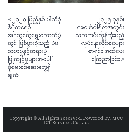
Post
၂၀၂၀ ပြည့်နှစ် ပါတီစုံ
၂၀၂၅ ခုနှစ်၊
navigation
ဒီမိုကရေစီ
ဖေဖော်ဝါရီလအတွင်း
အထွေထွေရွေးကောက်ပွဲ
သက်တမ်းကုန်ဆုံးမည့်
တွင် ဖြစ်ပွားခဲ့သည့် မဲမ
လုပ်ငန်းလိုင်စင်များ
သမာမှုနှင့်တရားမဲ့
စာရင်း အသိပေး
ပြုကျင့်မှုများအပေါ်
ကြေညာခြင်း
စုံစမ်းစစ်ဆေးတွေ့ရှိ
ချက်
Copyright © All rights reserved. Powered By: MCC
ICT Services Co.,Ltd.