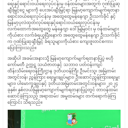
ရေးနှင့်ရောင်းဝယ်ရေးလုပ်ငန်းမှ ဝန်ထမ်းများအတွက် ဂုဏ်ပြုဆု
ချီးမြှင့်ငွေ များကို ပေးအပ်ချီးမြှင့်ရာ မြန်မာ့ကျောက်မျက်ရတနာ
ရောင်းဝယ်ရေးလုပ်ငန်းမှ အထွေထွေမန်နေဂျာ ဦးသက်ခိုင် နှင့်
မြန်မာ့ပုလဲထုတ်လုပ်ရေးနှင့်ရောင်းဝယ်ရေးလုပ်ငန်းမှ
လက်ထောက်အထွေထွေ မန်နေဂျာ ဒေါ်မြမြဝင်း မှ ဝန်ထမ်းများ
ကိုယ်စား လက်ခံရယူပြီးနောက် အထွေထွေမန်နေဂျာ ဦးသက်ခိုင်
က ဂုဏ်ပြုဆုချီးမြှင့် ခံရသူများကိုယ်စား ကျေးဇူးတင်စကား
ပြောကြားသည်။
အဆိုပါ အခမ်းအနားသို့ မြန်မာ့ကျောက်မျက်ရတနာပြပွဲ ဗဟို
ကော်မတီ ဥက္ကဋ္ဌ သယံဇာတနှင့် သဘာဝ ပတ်ဝန်းကျင်
ထိန်းသိမ်းရေးဝန်ကြီးဌာန ဒုတိယဝန်ကြီး ဦးမင်းသူ၊ အမြဲတမ်း
အတွင်းဝန်၊ ညွှန်ကြား ရေးမှူးချုပ်များ၊ ဦးဆောင်ညွှန်ကြားရေးမှူး
များ၊ ပါမောက္ခချုပ်နှင့် ဒုတိယအမြဲတမ်းအတွင်းဝန်များ၊ ၂၀၂၄
ခုနှစ်၊ နှစ်လယ်မြန်မာ့ကျောက်မျက်ရတနာပြပွဲတွင် တာဝန်ထမ်း
ဆောင်ခဲ့ကြသည့် အရာထမ်း/ အမှုထမ်းများ တက်ရောက်ခဲ့ကြ
ကြောင်း သိရသည်။