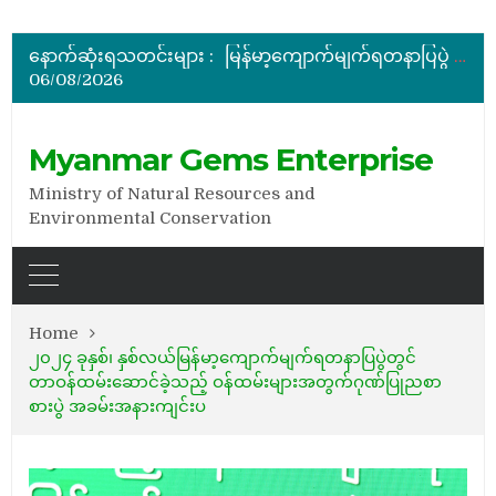
အိတ်ဖွင့်တင်ဒါခေါ်ယူခြင်း
နောက်ဆုံးရသတင်းများ :
မြန်မာ့ကျောက်မျက်ရတနာပြပွဲ ဗဟိုကော်မတီ (ပထမအကြိမ်)အစည်းအဝေး ကျင်းပ
06/08/2026
ပြည်ထောင်စုဝန်ကြီး ဦးဆန်းဦး တရုတ်ပြည်သူ့သမ္မတနိုင်ငံ၊ ရွှေလီမြို့၊ ကျယ်ဂေါင်နယ်စပ်ကုန်သွယ်ရေးဇုန်တွင် မြန်မာ့ကျောက်မျက်ရတနာပြပွဲ တက်ရောက်ဖွင့်လှစ်
နိုင်ငံတော်သမ္မတ ဦးမင်းအောင်လှိုင် မိုးကုတ်ရတနာမြေမှရှာဖွေတွေ့ရှိသည့် ထူးခြားလှပပြီး အရွယ်အစားကြီးမားသည့် နီလာအရိုင်းတုံးကြီးအားကြည့်ရှု
အိတ်ဖွင့်တင်ဒါခေါ်ယူခြင်း
Myanmar Gems Enterprise
အိတ်ဖွင့်တင်ဒါခေါ်ယူခြင်း
မြန်မာ့ကျောက်မျက်ရတနာပြပွဲ ဗဟိုကော်မတီ (ပထမအကြိမ်)အစည်းအဝေး ကျင်းပ
Ministry of Natural Resources and
Environmental Conservation
Home
၂၀၂၄ ခုနှစ်၊ နှစ်လယ်မြန်မာ့ကျောက်မျက်ရတနာပြပွဲတွင်
တာဝန်ထမ်းဆောင်ခဲ့သည့် ဝန်ထမ်းများအတွက်ဂုဏ်ပြုညစာ
စားပွဲ အခမ်းအနားကျင်းပ