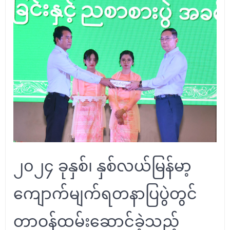
၂၀၂၄ ခုနှစ်၊ နှစ်လယ်မြန်မာ့
ကျောက်မျက်ရတနာပြပွဲတွင်
တာဝန်ထမ်းဆောင်ခဲ့သည့်