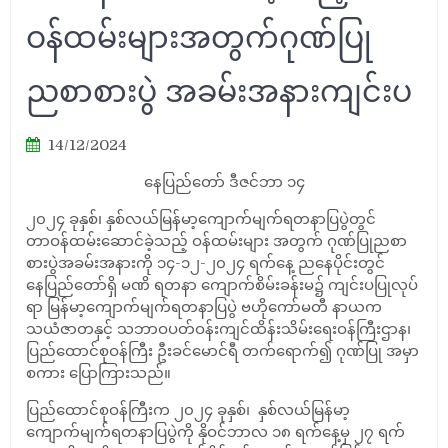
ဝန်ထမ်းများအတွက်ဂုဏ်ပြု
ညစာစားပွဲ အခမ်းအနားကျင်းပ
14/12/2024
နေပြည်တော် ဒီဇင်ဘာ ၁၄
၂၀၂၄ ခုနှစ်၊ နှစ်လယ်မြန်မာ့ကျောက်မျက်ရတနာပြပွဲတွင်
တာဝန်ထမ်းဆောင်ခဲ့သည့် ဝန်ထမ်းများ အတွက် ဂုဏ်ပြုညစာ
စားပွဲအခမ်းအနားကို ၁၄-၁၂-၂၀၂၄ ရက်နေ့ ညနေပိုင်းတွင်
နေပြည်တော်ရှိ မဏိ ရတနာ ကျောက်စိမ်းခန်းမ၌ ကျင်းပပြုလုပ်
ရာ မြန်မာ့ကျောက်မျက်ရတနာပြပွဲ ဗဟိုကော်မတီ နာယက
သယံဇာတနှင့် သဘာဝပတ်ဝန်းကျင်ထိန်းသိမ်းရေးဝန်ကြီးဌာန၊
ပြည်ထောင်စုဝန်ကြီး ဦးခင်မောင်ရီ တက်ရောက်၍ ဂုဏ်ပြု အမှာ
စကား ပြောကြားသည်။
ပြည်ထောင်စုဝန်ကြီးက ၂၀၂၄ ခုနှစ်၊ နှစ်လယ်မြန်မာ့
ကျောက်မျက်ရတနာပြပွဲကို နိုဝင်ဘာလ ၁၈ ရက်နေ့မှ ၂၇ ရက်