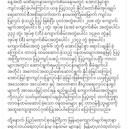
နေ့အထိ မဏိရတနာကျောက်စိမ်းခန်းမတွင် အောင်မြင်စွာ
ကျင်းပနိုင်ခဲ့ပါကြောင်း၊ ယခု ပြပွဲသည် နိုင်ငံတော်စီမံအုပ်ချုပ်
ရေးကောင်စီအစိုးရလက်ထက် နဝမအကြိမ်မြောက် ကျင်းပ
ပြုလုပ် ခဲ့သည့် ပြပွဲ ဖြစ်ပြီး ပုလဲအတွဲပေါင်း ၂၀၈ တွဲ၊ ကျောက်
မျက်အတွဲပေါင်း ၆၂
တွဲ၊ အုပ်စု (အေ) ကျောက်စိမ်း အတွဲပေါင်း
၃၃၃
တွဲ၊ အုပ်စု (ဘီ) ကျောက်စိမ်းအတွဲပေါင်း ၁၄၉၀ တွဲနှင့်
အုပ်စု (စီ) ကျောက်စိမ်းအတွဲပေါင်း ၂၁၄၃
တွဲ စုစုပေါင်း
ကျောက်စိမ်းအတွဲ ၃၉၆၆
တွဲကို အောင်မြင်စွာ ရောင်းချနိုင်ခဲ့
ကြောင်း၊ တာဝန် ထမ်းဆောင်ခဲ့သည့် ဝန်ထမ်းများအနေဖြင့် ပြပွဲ
အကြိုကာလ၊ ပြပွဲကျင်းပစဉ် ကာလနှင့် ပြပွဲကျင်းပပြီး ကာလ
များအတွင်း ဆောင်ရွက်ရမည့်လုပ်ငန်းများကို စီမံချက်ပါ
အတိုင်း အကောင်အထည်ဖော်ဆောင်ရွက် နိုင်ခဲ့ခြင်းကြောင့်
အောင်မြင်စွာကျင်းပပြုလုပ်နိုင်ခဲ့ခြင်းဖြစ်ကြောင်း၊ ယခုပြပွဲတွင်
အသေးစား၊ အငယ်စား နှင့် အလတ်စား စီးပွားရေးလုပ်ငန်းရှင်
များကို အားပေးမြှင့်တင်ရန် ရည်ရွယ်၍ ကျောက်စိမ်းအတွဲများ
ကိုလည်း သတ်မှတ်ရောင်းချခဲ့ပါကြောင်း၊ ပြပွဲတွင် တက်ကြွစွာ
တာဝန်ထမ်းဆောင်ခဲ့သော ဝန်ထမ်းများ နှင့် တာဝန်ရှိသူများကို
အထူးကျေးဇူးတင်ဂုဏ်ပြုအပ်ပါကြောင်း ပြောကြားသည်။
ထို့နောက် ပြည်ထောင်စုဝန်ကြီးက မြန်မာ့ကျောက်မျက်ရတနာ
ရောင်းဝယ်ရေးလုပ်ငန်းမှ ဝန်ထမ်း များနှင့် မြန်မာ့ပုလဲထုတ်လုပ်