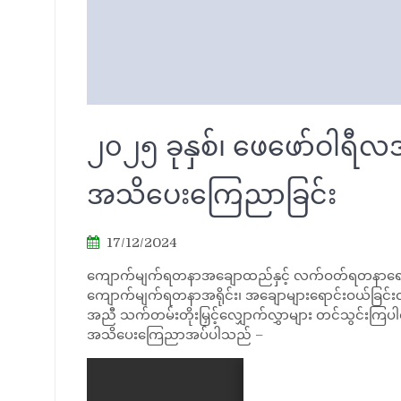
၂၀၂၅ ခုနှစ်၊ ဖေဖော်ဝါရီလအ
အသိပေးကြေညာခြင်း
17/12/2024
ကျောက်မျက်ရတနာအချောထည်နှင့် လက်ဝတ်ရတနာရောင်းဝယ်ခြ
ကျောက်မျက်ရတနာအရိုင်း၊ အချောများရောင်းဝယ်ခြင်းလုပ
အညီ သက်တမ်းတိုးမြှင့်လျှောက်လွှာများ တင်သွင်းကြပါရန
အသိပေးကြေညာအပ်ပါသည် –