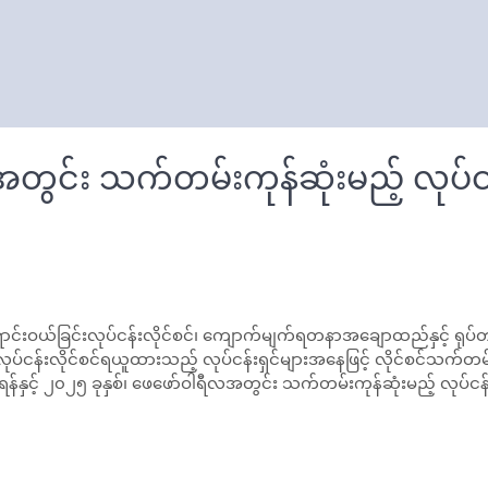
တွင်း သက်တမ်းကုန်ဆုံးမည့် လုပ်ငန
င်းလုပ်ငန်းလိုင်စင်၊ ကျောက်မျက်ရတနာအချောထည်နှင့် ရုပ်တုရုပ်ထွင
်ငန်းလိုင်စင်ရယူထားသည့် လုပ်ငန်းရှင်များအနေဖြင့် လိုင်စင်သက်တမ်
်နှင့် ၂၀၂၅ ခုနှစ်၊ ဖေဖော်ဝါရီလအတွင်း သက်တမ်းကုန်ဆုံးမည့် လုပ်ငန်