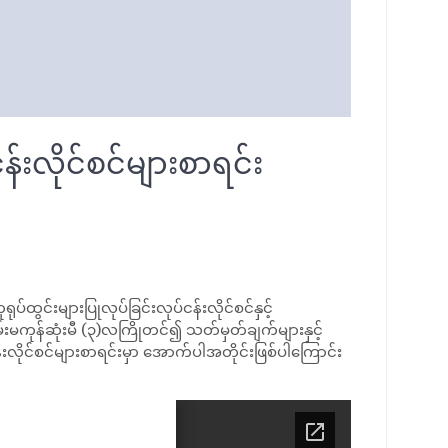
်းလိုင်စင်များစာရင်း
်းများပြုလုပ်ခြင်းလုပ်ငန်းလိုင်စင်နှင့်
းမကုန်ဆုံးမီ (၃)လကြိုတင်၍ သတ်မှတ်ချက်များနှင့်
းလိုင်စင်များစာရင်းမှာ အောက်ပါအတိုင်းဖြစ်ပါကြောင်း