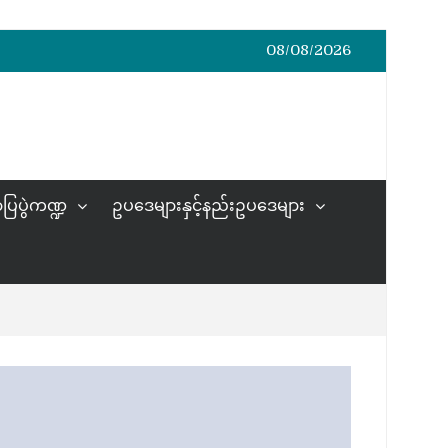
08/08/2026
ပြပွဲကဏ္ဍ
ဥပဒေများနှင့်နည်းဥပဒေများ