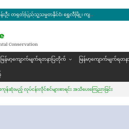
ပြည်ထောင်စုဝန်ကြီး ဦးဆန်းဦး မြန်မာ့ကျောက်မျက်ရတနာပြတိုက် (နေပြည်တော်) အကြီးစားပြုပြင်နေမှုများအား ကြည့်ရှုစစ်ဆေး
မြန်မာ့ကျောက်မျက်ရတနာပြပွဲ ဗဟိုကော်မတီ (ပထမအကြိမ်)အစည်းအဝေး ကျင်းပ
ပြည်ထောင်စုဝန်ကြီး ဦးဆန်းဦး တရုတ်ပြည်သူ့သမ္မတနိုင်ငံ၊ ရွှေလီမြို့၊ ကျယ်ဂေါင်နယ်စပ်ကုန်သွယ်ရေးဇုန်တွင် မြန်မာ့ကျောက်မျက်ရတနာပြပွဲ တက်ရောက်ဖွင့်လှစ်
နိုင်ငံတော်သမ္မတ ဦးမင်းအောင်လှိုင် မိုးကုတ်ရတနာမြေမှရှာဖွေတွေ့ရှိသည့် ထူးခြားလှပပြီး အရွယ်အစားကြီးမားသည့် နီလာအရိုင်းတုံးကြီးအားကြည့်ရှု
e
ပြည်ထောင်စုဝန်ကြီး ဦးဆန်းဦး မြန်မာ့ကျောက်မျက်ရတနာပြတိုက် (နေပြည်တော်) အကြီးစားပြုပြင်နေမှုများအား ကြည့်ရှုစစ်ဆေး
ntal Conservation
မြန်မာ့ကျောက်မျက်ရတနာပြတိုက်
မြန်မာ့ကျောက်မျက်ရတနာ
်
ုန်ဆုံးမည့် လုပ်ငန်းလိုင်စင်များစာရင်း အသိပေးကြေညာခြင်း