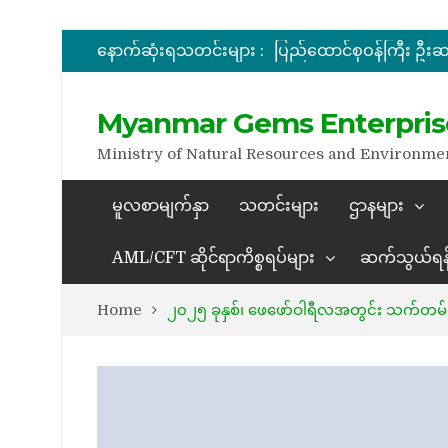
နောက်ဆုံးရသတင်းများ :
အိတ်ဖွင့်တင်ဒါခေါ်ယူခြင်း
Myanmar Gems Enterpris
Ministry of Natural Resources and Environme
မူလစာမျက်နှာ
သတင်းများ
ဌာနများ
AML/CFT ဆိုင်ရာကိစ္စရပ်များ
ဆက်သွယ်ရန
Home
၂၀၂၅ ခုနှစ်၊ ဖေဖော်ဝါရီလအတွင်း သက်တမ်းက