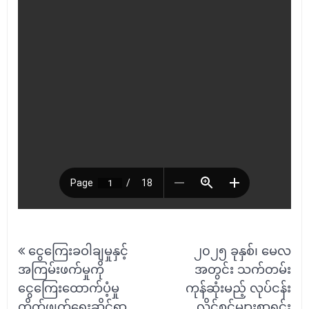
Post
ငွေကြေးခဝါချမှုနှင့်
၂၀၂၅ ခုနှစ်၊ မေလ
navigation
အကြမ်းဖက်မှုကို
အတွင်း သက်တမ်း
ငွေကြေးထောက်ပံ့မှု
ကုန်ဆုံးမည့် လုပ်ငန်း
တိုက်ဖျက်ရေးဆိုင်ရာ
လိုင်စင်များစာရင်း