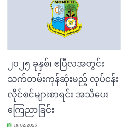
၂၀၂၅ ခုနှစ်၊ ဧပြီလအတွင်း
သက်တမ်းကုန်ဆုံးမည့် လုပ်ငန်း
လိုင်စင်များစာရင်း အသိပေး
ကြေညာခြင်း
18/02/2025