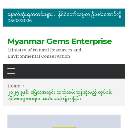
မြန်မာ့ကျောက်မျက်ရတနာပြပွဲ ဗဟိုကော်မတီ (ပထမအကြိမ်)အစ
ပြည်ထောင်စုဝန်ကြီး ဦးဆန်းဦး တရုတ်ပြည်သူ့သမ္မတနိုင်
နောက်ဆုံးရသတင်းများ :
နိုင်ငံတော်သမ္မတ ဦးမင်းအောင်လှိုင် မိုးကုတ်ရတနာမြေမှရှာဖွေတွေ့ရှိသည့် ထူးခြားလှပပြီး အရွယ်အစားကြီးမားသည့် နီ
06/08/2026
အိတ်ဖွင့်တင်ဒါခေါ်ယူခြင်း
အိတ်ဖွင့်တင်ဒါခေါ်ယူခြင်း
မြန်မာ့ကျောက်မျက်ရတနာပြပွဲ ဗဟိုကော်မတီ (ပထမအကြိမ်)အစ
Myanmar Gems Enterprise
Ministry of Natural Resources and
Environmental Conservation
Home
၂၀၂၅ ခုနှစ်၊ ဧပြီလအတွင်း သက်တမ်းကုန်ဆုံးမည့် လုပ်ငန်း
လိုင်စင်များစာရင်း အသိပေးကြေညာခြင်း