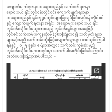
ကျောက်မျက်ရတနာအချောထည်နှင့် လက်ဝတ်ရတနာ
ရောင်းဝယ်ခြင်းလုပ်ငန်းလိုင်စင်၊ ကျောက်မျက်ရတနာ
အချောထည်နှင့် ရုပ်တုရုပ်ထွင်းများပြုလုပ်ခြင်းလုပ်ငန်းလိုင်စင်
နှင့် ကျောက်မျက်ရတနာအရိုင်း၊ အချောများရောင်းဝယ်ခြင်း
လုပ်ငန်းလိုင်စင်ရယူထားသည့် လုပ်ငန်းရှင်များအနေဖြင့်
လိုင်စင်သက်တမ်းမကုန်ဆုံးမီ (၃)လကြိုတင်၍ သတ်မှတ်ချက်
များနှင့်အညီ သက်တမ်းတိုးမြှင့်လျှောက်လွှာများ တင်သွင်းကြပါ
ရန်နှင့် ၂၀၂၅ ခုနှစ်၊ ဧပြီလအတွင်း သက်တမ်းကုန်ဆုံးမည့်
လုပ်ငန်းလိုင်စင်များစာရင်းမှာ အောက်ပါအတိုင်းဖြစ်ပါကြောင်း
အသိပေးကြေညာအပ်ပါသည် –