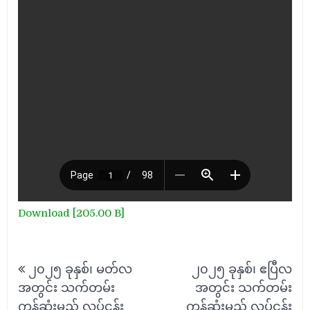
Download [205.00 B]
Post
၂၀၂၅ ခုနှစ်၊ မတ်လ
၂၀၂၅ ခုနှစ်၊ ဧပြီလ
navigation
အတွင်း သက်တမ်း
အတွင်း သက်တမ်း
ကုန်ဆုံးမည့် လုပ်ငန်း
ကုန်ဆုံးမည့် လုပ်ငန်း