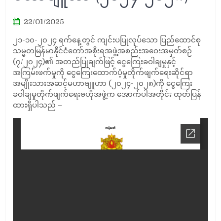
22/01/2025
၂၁-၁၀-၂၀၂၄ ရက်နေ့တွင် ကျင်းပပြုလုပ်သော ပြည်ထောင်စု
သမ္မတမြန်မာနိုင်ငံတော်အစိုးရအဖွဲ့အစည်းအဝေးအမှတ်စဉ်
(၇/၂၀၂၄)၏ အတည်ပြုချက်ဖြင့် ငွေကြေးခဝါချမှုနှင့်
အကြမ်းဖက်မှုကို ငွေကြေးထောက်ပံ့မှုတိုက်ဖျက်ရေးဆိုင်ရာ
အမျိုးသားအဆင့်မဟာဗျူဟာ (၂၀၂၄-၂၀၂၈)ကို ငွေကြေး
ခဝါချမှုတိုက်ဖျက်ရေးဗဟိုအဖွဲ့က အောက်ပါအတိုင်း ထုတ်ပြန်
ထားရှိပါသည် –