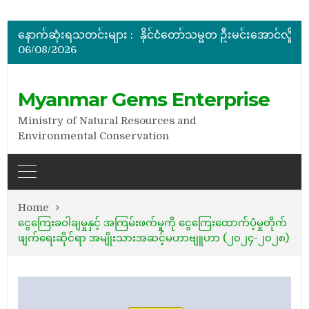
မြန်မာ့ကျောက်မျက်ရတနာပြပွဲ ဗဟိုကော်မတီ (ပထမအကြိမ်)အစ
ပြည်ထောင်စုဝန်ကြီး ဦးဆန်းဦး တရုတ်ပြည်သူ့သမ္မတနိုင်
နောက်ဆုံးရသတင်းများ :
နိုင်ငံတော်သမ္မတ ဦးမင်းအောင်လှိုင် မိုးကုတ်ရတနာမြေမှရှာဖွေတွေ့ရှိသည့် ထူးခြားလှပပြီး အရွယ်အစားကြီးမားသည့် နီ
06/08/2026
အိတ်ဖွင့်တင်ဒါခေါ်ယူခြင်း
အိတ်ဖွင့်တင်ဒါခေါ်ယူခြင်း
မြန်မာ့ကျောက်မျက်ရတနာပြပွဲ ဗဟိုကော်မတီ (ပထမအကြိမ်)အစ
Myanmar Gems Enterprise
Ministry of Natural Resources and
Environmental Conservation
Home
ငွေကြေးခဝါချမှုနှင့် အကြမ်းဖက်မှုကို ငွေကြေးထောက်ပံ့မှုတိုက်
ဖျက်ရေးဆိုင်ရာ အမျိုးသားအဆင့်မဟာဗျူဟာ (၂၀၂၄-၂၀၂၈)