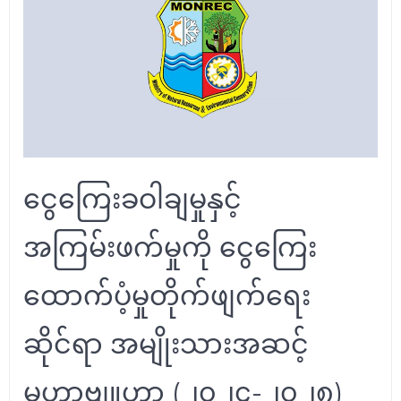
ငွေကြေးခဝါချမှုနှင့်
အကြမ်းဖက်မှုကို ငွေကြေး
ထောက်ပံ့မှုတိုက်ဖျက်ရေး
ဆိုင်ရာ အမျိုးသားအဆင့်
မဟာဗျူဟာ (၂၀၂၄-၂၀၂၈)