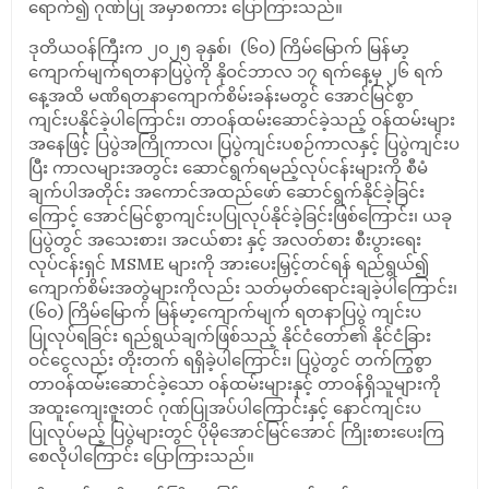
ရောက်၍ ဂုဏ်ပြု အမှာစကား ပြောကြားသည်။
ဒုတိယဝန်ကြီးက ၂၀၂၅ ခုနှစ်၊ (၆၀) ကြိမ်မြောက် မြန်မာ့
ကျောက်မျက်ရတနာပြပွဲကို နိုဝင်ဘာလ ၁၇ ရက်နေ့မှ ၂၆ ရက်
နေ့အထိ မဏိရတနာကျောက်စိမ်းခန်းမတွင် အောင်မြင်စွာ
ကျင်းပနိုင်ခဲ့ပါကြောင်း၊ တာဝန်ထမ်းဆောင်ခဲ့သည့် ဝန်ထမ်းများ
အနေဖြင့် ပြပွဲအကြိုကာလ၊ ပြပွဲကျင်းပစဉ်ကာလနှင့် ပြပွဲကျင်းပ
ပြီး ကာလများအတွင်း ဆောင်ရွက်ရမည့်လုပ်ငန်းများကို စီမံ
ချက်ပါအတိုင်း အကောင်အထည်ဖော် ဆောင်ရွက်နိုင်ခဲ့ခြင်း
ကြောင့် အောင်မြင်စွာကျင်းပပြုလုပ်နိုင်ခဲ့ခြင်းဖြစ်ကြောင်း၊ ယခု
ပြပွဲတွင် အသေးစား၊ အငယ်စား နှင့် အလတ်စား စီးပွားရေး
လုပ်ငန်းရှင် MSME များကို အားပေးမြှင့်တင်ရန် ရည်ရွယ်၍
ကျောက်စိမ်းအတွဲများကိုလည်း သတ်မှတ်ရောင်းချခဲ့ပါကြောင်း၊
(၆၀) ကြိမ်မြောက် မြန်မာ့ကျောက်မျက် ရတနာပြပွဲ ကျင်းပ
ပြုလုပ်ရခြင်း ရည်ရွယ်ချက်ဖြစ်သည့် နိုင်ငံတော်၏ နိုင်ငံခြား
ဝင်ငွေလည်း တိုးတက် ရရှိခဲ့ပါကြောင်း၊ ပြပွဲတွင် တက်ကြွစွာ
တာဝန်ထမ်းဆောင်ခဲ့သော ဝန်ထမ်းများနှင့် တာဝန်ရှိသူများကို
အထူးကျေးဇူးတင် ဂုဏ်ပြုအပ်ပါကြောင်းနှင့် နောင်ကျင်းပ
ပြုလုပ်မည့် ပြပွဲများတွင် ပိုမိုအောင်မြင်အောင် ကြိုးစားပေးကြ
စေလိုပါကြောင်း ပြောကြားသည်။