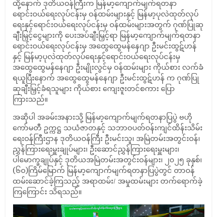
ထို့နောက် ဒုတိယဝန်ကြီးက မြန်မာ့ကျောက်မျက်ရတနာ
ရောင်းဝယ်ရေးလုပ်ငန်းမှ ဝန်ထမ်းများနှင့် မြန်မာ့ပုလဲထုတ်လုပ်
ရေးနှင့်ရောင်းဝယ်ရေးလုပ်ငန်းမှ ဝန်ထမ်းများအတွက် ဂုဏ်ပြုဆု
ချီးမြှင့်ငွေများကို ပေးအပ်ချီးမြှင့်ရာ မြန်မာ့ကျောက်မျက်ရတနာ
ရောင်းဝယ်ရေးလုပ်ငန်းမှ အထွေထွေမန်နေဂျာ ဦးမင်းထွဋ်ဟန်
နှင့် မြန်မာ့ပုလဲထုတ်လုပ်ရေးနှင့်ရောင်းဝယ်ရေးလုပ်ငန်းမှ
အထွေထွေမန်နေဂျာ ဦးမျိုးလွင်မှ ဝန်ထမ်းများ ကိုယ်စား လက်ခံ
ရယူပြီးနောက် အထွေထွေမန်နေဂျာ ဦးမင်းထွဋ်ဟန် က ဂုဏ်ပြု
ဆုချီးမြှင့်ခံရသူများ ကိုယ်စား ကျေးဇူးတင်စကား ပြော
ကြားသည်။
အဆိုပါ အခမ်းအနားသို့ မြန်မာ့ကျောက်မျက်ရတနာပြပွဲ ဗဟို
ကော်မတီ ဥက္ကဋ္ဌ သယံဇာတနှင့် သဘာဝပတ်ဝန်းကျင်ထိန်းသိမ်း
ရေးဝန်ကြီးဌာန ဒုတိယဝန်ကြီး ဦးမင်းသူ၊ အမြဲတမ်းအတွင်းဝန်၊
ညွှန်ကြားရေးမှူးချုပ်များ၊ ဦးဆောင်ညွှန်ကြားရေးမှူးများ၊
ပါမောက္ခချုပ်နှင့် ဒုတိယအမြဲတမ်းအတွင်းဝန်များ၊ ၂၀၂၅ ခုနှစ်၊
(၆၀)ကြိမ်မြောက် မြန်မာ့ကျောက်မျက်ရတနာပြပွဲတွင် တာဝန်
ထမ်းဆောင်ခဲ့ကြသည့် အရာထမ်း/ အမှုထမ်းများ တက်ရောက်ခဲ့
ကြကြောင်း သိရသည်။