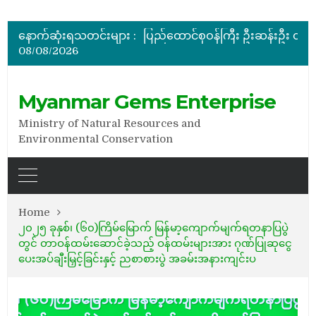
ပြည်ထောင်စုဝန်ကြီး ဦးဆန်းဦး မြန်မာ့ကျောက်မျက်ရတနာပြတိုက် (နေပြည်တော်) အကြီးစားပြုပြင်နေမှ
မြန်မာ့ကျောက်မျက်ရတနာပြပွဲ ဗဟိုကော်မတီ (ပထမအကြိမ်)အစ
နောက်ဆုံးရသတင်းများ :
ပြည်ထောင်စုဝန်ကြီး ဦးဆန်းဦး တရုတ်ပြည်သူ့သမ္မတနိုင်
08/08/2026
နိုင်ငံတော်သမ္မတ ဦးမင်းအောင်လှိုင် မိုးကုတ်ရတနာမြေမှရှာဖွေတွေ့ရှိသည့် ထူးခြားလှပပြီး အရွယ်အစားကြီးမားသည့် နီ
အိတ်ဖွင့်တင်ဒါခေါ်ယူခြင်း
ပြည်ထောင်စုဝန်ကြီး ဦးဆန်းဦး မြန်မာ့ကျောက်မျက်ရတနာပြတိုက် (နေပြည်တော်) အကြီးစားပြုပြင်နေမှ
Myanmar Gems Enterprise
Ministry of Natural Resources and
Environmental Conservation
Home
၂၀၂၅ ခုနှစ်၊ (၆၀)ကြိမ်မြောက် မြန်မာ့ကျောက်မျက်ရတနာပြပွဲ
တွင် တာဝန်ထမ်းဆောင်ခဲ့သည့် ဝန်ထမ်းများအား ဂုဏ်ပြုဆုငွေ
ပေးအပ်ချီးမြှင့်ခြင်းနှင့် ညစာစားပွဲ အခမ်းအနားကျင်းပ