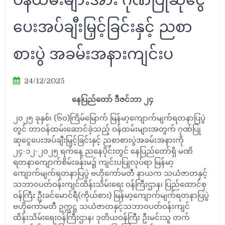
ပေးအပ်ချီးမြှင့်ခြင်းနှင့် ညစာ
စားပွဲ အခမ်းအနားကျင်းပ
24/12/2025
နေပြည်တော် ဒီဇင်ဘာ ၂၄
၂၀၂၅ ခုနှစ်၊ (၆၀)ကြိမ်မြောက် မြန်မာ့ကျောက်မျက်ရတနာပြပွဲ
တွင် တာဝန်ထမ်းဆောင်ခဲ့သည့် ဝန်ထမ်းများအတွက် ဂုဏ်ပြု
ဆုငွေပေးအပ်ချီးမြှင့်ခြင်းနှင့် ညစာစားပွဲအခမ်းအနားကို
၂၄-၁၂-၂၀၂၅ ရက်နေ့ ညနေပိုင်းတွင် နေပြည်တော်ရှိ မဏိ
ရတနာကျောက်စိမ်းခန်းမ၌ ကျင်းပပြုလုပ်ရာ မြန်မာ့
ကျောက်မျက်ရတနာပြပွဲ ဗဟိုကော်မတီ နာယက သယံဇာတနှင့်
သဘာဝပတ်ဝန်းကျင်ထိန်းသိမ်းရေး ဝန်ကြီးဌာန၊ ပြည်ထောင်စု
ဝန်ကြီး ဦးခင်မောင်ရီ(ကိုယ်စား) မြန်မာ့ကျောက်မျက်ရတနာပြပွဲ
ဗဟိုကော်မတီ ဥက္ကဋ္ဌ သယံဇာတနှင့်သဘာဝပတ်ဝန်းကျင်
ထိန်းသိမ်းရေးဝန်ကြီးဌာန၊ ဒုတိယဝန်ကြီး ဦးမင်းသူ တက်