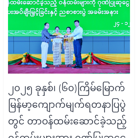
၂၀၂၅ ခုနှစ်၊ (၆၀)ကြိမ်မြောက်
မြန်မာ့ကျောက်မျက်ရတနာပြပွဲ
တွင် တာဝန်ထမ်းဆောင်ခဲ့သည့်
ဝန်ထမ်းများအား ဂုဏ်ပြုဆုငွေ