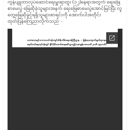
ကွန်ပျူတာလုပ်ဆောင်ရေးမှူးရာထူး (၁၂)နေရာအတွက် ရေးဖြေ
စာမေးပွဲ ဖြေဆိုခဲ့သူများအနက် ရေးဖြေစာမေးပွဲအောင်မြင်ပြီး လူ
တွေ့ဖြေဆိုခွင့်ရရှိသူများစာရင်းကို အောက်ပါအတိုင်း
ထုတ်ပြန်ကြေညာလိုက်သည် –