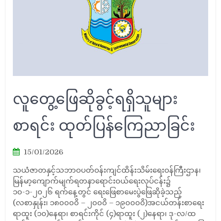
လူတွေ့ဖြေဆိုခွင့်ရရှိသူများ
စာရင်း ထုတ်ပြန်ကြေညာခြင်း
15/01/2026
သယံဇာတနှင့်သဘာဝပတ်ဝန်းကျင်ထိန်းသိမ်းရေးဝန်ကြီးဌာန၊
မြန်မာ့ကျောက်မျက်ရတနာရောင်းဝယ်ရေးလုပ်ငန်း၌
၁၀-၁-၂၀၂၆ ရက်နေ့တွင် ရေးဖြေစာမေးပွဲဖြေဆိုခဲ့သည့်
(လစာနှုန်း၊ ၁၈၀၀၀၀ိ – ၂၀၀၀ိ – ၁၉၀၀၀၀ိ)အငယ်တန်းစာရေး
ရာထူး (၁၀)နေရာ၊ စာရင်းကိုင် (၄)ရာထူး (၂)နေရာ၊ ဒု-လ/ထ