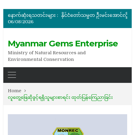
မြန်မာ့ကျောက်မျက်ရတနာပြပွဲ ဗဟိုကော်မတီ (ပထမအကြိမ်)အစ
ပြည်ထောင်စုဝန်ကြီး ဦးဆန်းဦး တရုတ်ပြည်သူ့သမ္မတနိုင်
နောက်ဆုံးရသတင်းများ :
နိုင်ငံတော်သမ္မတ ဦးမင်းအောင်လှိုင် မိုးကုတ်ရတနာမြေမှရှာဖွေတွေ့ရှိသည့် ထူးခြားလှပပြီး အရွယ်အစားကြီးမားသည့် နီ
06/08/2026
အိတ်ဖွင့်တင်ဒါခေါ်ယူခြင်း
အိတ်ဖွင့်တင်ဒါခေါ်ယူခြင်း
မြန်မာ့ကျောက်မျက်ရတနာပြပွဲ ဗဟိုကော်မတီ (ပထမအကြိမ်)အစ
Myanmar Gems Enterprise
Ministry of Natural Resources and
Environmental Conservation
Home
လူတွေ့ဖြေဆိုခွင့်ရရှိသူများစာရင်း ထုတ်ပြန်ကြေညာခြင်း