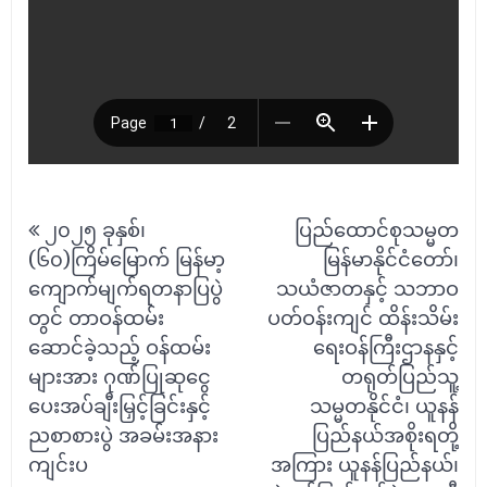
Post
၂၀၂၅ ခုနှစ်၊
ပြည်ထောင်စုသမ္မတ
navigation
(၆၀)ကြိမ်မြောက် မြန်မာ့
မြန်မာနိုင်ငံတော်၊
ကျောက်မျက်ရတနာပြပွဲ
သယံဇာတနှင့် သဘာဝ
တွင် တာဝန်ထမ်း
ပတ်ဝန်းကျင် ထိန်းသိမ်း
ဆောင်ခဲ့သည့် ဝန်ထမ်း
ရေးဝန်ကြီးဌာနနှင့်
များအား ဂုဏ်ပြုဆုငွေ
တရုတ်ပြည်သူ့
ပေးအပ်ချီးမြှင့်ခြင်းနှင့်
သမ္မတနိုင်ငံ၊ ယူနန်
ညစာစားပွဲ အခမ်းအနား
ပြည်နယ်အစိုးရတို့
ကျင်းပ
အကြား ယူနန်ပြည်နယ်၊