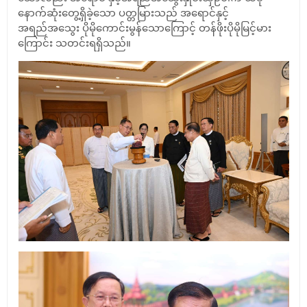
နောက်ဆုံးတွေ့ရှိခဲ့သော ပတ္တမြားသည် အရောင်နှင့်
အရည်အသွေး ပိုမိုကောင်းမွန်သောကြောင့် တန်ဖိုးပိုမိုမြင့်မား
ကြောင်း သတင်းရရှိသည်။