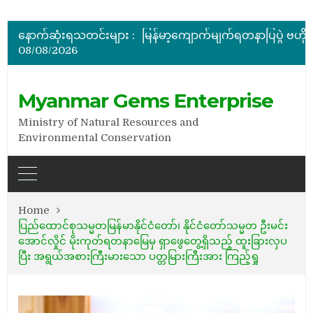
နောက်ဆုံးရသတင်းများ :
08/08/2026
အိတ်ဖွင့်တင်ဒါခေါ်ယူခြင်း
Myanmar Gems Enterprise
Ministry of Natural Resources and
Environmental Conservation
Home
ပြည်ထောင်စုသမ္မတမြန်မာနိုင်ငံတော်၊ နိုင်ငံတော်သမ္မတ ဦးမင်း
အောင်လှိုင် မိုးကုတ်ရတနာမြေမှ ရှာဖွေတွေ့ရှိသည့် ထူးခြားလှပ
ပြီး အရွယ်အစားကြီးမားသော ပတ္တမြားကြီးအား ကြည့်ရှု