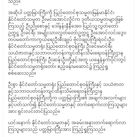
သည်။
အဆိုပါ ပတ္တမြားကြီးကို ပြည်ထောင်စုသမ္မတမြန်မာနိုင်ငံ၊
နိုင်ငံတော်သမ္မတ ဦးမင်းအောင်လှိုင်က ဒုတိယသမ္မတများဖြစ်
ကြသည့် ဦးညိုစောနှင့် ဒေါ်နန်းနီနီအေး၊ ပြည်သူ့လွှတ်တော်
ဥက္ကဋ္ဌ ဦးခင်ရီ၊ အမျိုးသားလွှတ်တော်ဥက္ကဋ္ဌ ဦးအောင်လင်းဒွေး၊
တပ်မတော်ကာကွယ်ရေးဦးစီးချုပ် ဗိုလ်ချုပ်ကြီးရဲဝင်းဦး၊
နိုင်ငံတော်သမ္မတရုံး ပြည်ထောင်စုဝန်ကြီး ဦးခင်မောင်ရီ၊
သယံဇာတနှင့်သဘာဝပတ်ဝန်းကျင်ထိန်းသိမ်းရေးဝန်ကြီးဌာန
ပြည်ထောင်စုဝန်ကြီး ဦးဆန်းဦးတို့နှင့်အတူ ယနေ့နံနက်ပိုင်းတွင်
နိုင်ငံတော်သမ္မတရုံးတော်၊ ဧည့်ခန်းမဆောင်၌ ကြည့်ရှု
စစ်ဆေးသည်။
ဦးစွာ နိုင်ငံတော်သမ္မတရုံး ပြည်ထောင်စုဝန်ကြီးနှင့် သယံဇာတ
နှင့်သဘာဝပတ်ဝန်းကျင်ထိန်းသိမ်းရေးဝန်ကြီးဌာန
ပြည်ထောင်စုဝန်ကြီးတို့က ပတ္တမြားကြီး၏ အချက်အလက်များ
နှင့်ပတ်သက်၍ နိုင်ငံတော်သမ္မတနှင့် တက်ရောက်လာကြသူများ
အား ရှင်းလင်းတင်ပြသည်။
ယင်းနောက် နိုင်ငံတော်သမ္မတနှင့် အခမ်းအနားတက်ရောက်လာ
ကြသူများသည် ပတ္တမြားကြီးအား ကြည့်ရှုကြသည်။