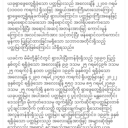
ယခုရှာဖွေတွေ့ရှိခဲ့သော ပတ္တမြားသည် အလေးချိန် ၂၂၀၀ ဂရမ်
(၁၁၀၀၀ ကရက်) ရှိသဖြင့် အရွယ်အစားကြီးမားသောကြောင့်
ရှာဖွေတွေ့ရှိရန်ခက်ခဲပြီး ရှားပါးကြောင်း၊ ပတ္တမြားကြီးအနေဖြင့်
ခရမ်းရောင်သမ်းသော အနီရောင်တွင် အဝါရိပ်ဖောက်သော
အရောင်ရှိပြီး အရောင်အဆင့်အတန်းအားဖြင့် ကောင်းမွန်
ကြောင်း၊ အလင်းပေါက်အား သင့်တင့်ပြီး ဖန်ရောင်လက်ကောင်း
မွန်ကာ ပြုပြင်ထားခြင်းမရှိသော သဘာဝအတိုင်းရှိသည့်
ပတ္တမြားကြီးဖြစ်ကြောင်း သိရှိရသည်။
ယခင်က မိမိတို့နိုင်ငံတွင် ရှားပါးပြီးတန်ဖိုးရှိသည့် ၁၉၉၀ ပြည့်
နှစ်တွင် ရရှိခဲ့သော အလေးချိန် ၉၉ ဒသမ ၂၅ ဂရမ်(၄၉၆ ဒသမ
၂၅ ကရက်) ရှိ နဝတ ပတ္တမြား၊ ၁၉၉၆ ခုနှစ်တွင် ရရှိခဲ့သော
အလေးချိန် ၄၂၉၀ ဂရမ်(၂၁၄၅၀ ကရက်) ရှိပတ္တမြားနှင့် ၂၀၂၂
ခုနှစ်တွင် ရရှိခဲ့သော အလေးချိန် ၅၅၇ ဒသမ ၈၅ ဂရမ်(၂၇၈၉
ဒသမ ၂၅ ကရက်)ရှိ နစက ပတ္တမြားတို့ကို ရှာဖွေတွေ့ရှိခဲ့ကြောင်း၊
ယခုပတ္တမြား အပါအဝင် ပတ္တမြား ၄ ပွင့်လုံးသည် မန္တလေးတိုင်း
ဒေသကြီး၊ မိုးကုတ်ဒေသမှ ထွက်ရှိပြီး သက်ဆိုင်ရာပတ္တမြားတစ်
ပွင့်ချင်းအလိုက် ဂုဏ်သတ္တိ ထူးခြားချက်များ ရှိသောကြောင့်
အလွန်တန်ဖိုးရှိသည့် ပတ္တမြား များဖြစ်ကြကြောင်း၊ ၁၉၉၆ ခုနှစ်
ရရှိခဲ့သော ပတ္တမြားသည် အလေးချိန်အားဖြင့် အများဆုံးဖြစ်
သော်လည်း အရောင် နှင့်အရည်အသွေးနှိုင်းယှဉ်ပါက ယခု