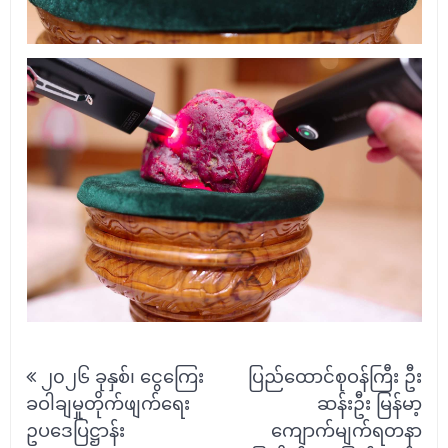
Post
၂၀၂၆ ခုနှစ်၊ ငွေကြေး
ပြည်ထောင်စုဝန်ကြီး ဦး
navigation
ခဝါချမှုတိုက်ဖျက်ရေး
ဆန်းဦး မြန်မာ့
ဥပဒေပြဋ္ဌာန်း
ကျောက်မျက်ရတနာ