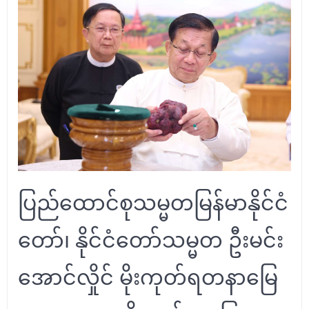
ပြည်ထောင်စုသမ္မတမြန်မာနိုင်ငံ
တော်၊ နိုင်ငံတော်သမ္မတ ဦးမင်း
အောင်လှိုင် မိုးကုတ်ရတနာမြေ