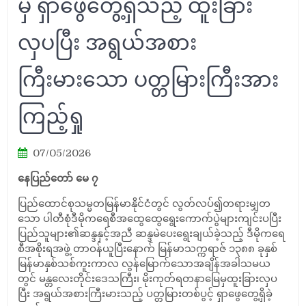
မှ ရှာဖွေတွေ့ရှိသည့် ထူးခြား
လှပပြီး အရွယ်အစား
ကြီးမားသော ပတ္တမြားကြီးအား
ကြည့်ရှု
07/05/2026
နေပြည်တော် မေ ၇
ပြည်ထောင်စုသမ္မတမြန်မာနိုင်ငံတွင် လွတ်လပ်၍တရားမျှတ
သော ပါတီစုံဒီမိုကရေစီအထွေထွေရွေးကောက်ပွဲများကျင်းပပြီး
ပြည်သူများ၏ဆန္ဒနှင့်အညီ ဆန္ဒမဲပေးရွေးချယ်ခဲ့သည့် ဒီမိုကရေ
စီအစိုးရအဖွဲ့ တာဝန်ယူပြီးနောက် မြန်မာသက္ကရာဇ် ၁၃၈၈ ခုနှစ်
မြန်မာနှစ်သစ်ကူးကာလ လွန်မြောက်သောအချိန်အခါသမယ
တွင် မန္တလေးတိုင်းဒေသကြီး၊ မိုးကုတ်ရတနာမြေမှထူးခြားလှပ
ပြီး အရွယ်အစားကြီးမားသည့် ပတ္တမြားတစ်ပွင့် ရှာဖွေတွေ့ရှိခဲ့