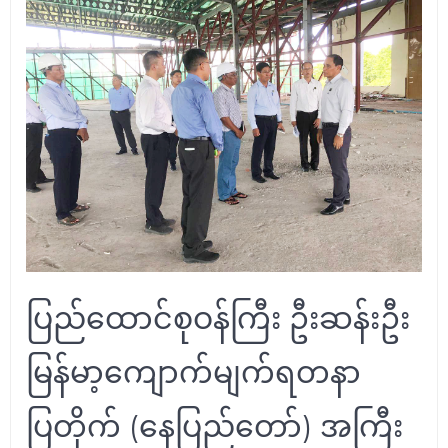
ပြည်ထောင်စုဝန်ကြီး ဦးဆန်းဦး
မြန်မာ့ကျောက်မျက်ရတနာ
ပြတိုက် (နေပြည်တော်) အကြီး