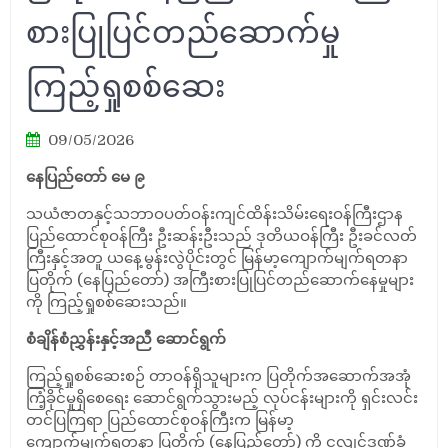
စားပြုပြင်တည်ဆောက်မှု
ကြည့်ရှုစစ်ဆေး
09/05/2026
နေပြည်တော် မေ ၉
သယံဇာတနှင့်သဘာဝပတ်ဝန်းကျင်ထိန်းသိမ်းရေးဝန်ကြီးဌာန
ပြည်ထောင်စုဝန်ကြီး ဦးဆန်းဦးသည် ဒုတိယဝန်ကြီး ဦးခင်လတ်
ကြီးနှင့်အတူ ယနေ့မွန်းလွဲပိုင်းတွင် မြန်မာ့ကျောက်မျက်ရတနာ
ပြတိုက် (နေပြည်တော်) အကြီးစားပြုပြင်တည်ဆောက်နေမှုများ
ကို ကြည့်ရှုစစ်ဆေးသည်။
စံချိန်စံညွှန်းနှင့်အညီ ဆောင်ရွက်
ကြည့်ရှုစစ်ဆေးစဉ် တာဝန်ရှိသူများက ပြတိုက်အဆောက်အအုံ
ကြံ့ခိုင်မှုရှိစေရေး ဆောင်ရွက်သွားမည့် လုပ်ငန်းများကို ရှင်းလင်း
တင်ပြကြရာ ပြည်ထောင်စုဝန်ကြီးက မြန်မာ့
ကျောက်မျက်ရတနာ ပြတိုက် (နေပြည်တော်) ကို ငလျင်ဒဏ်ခံ