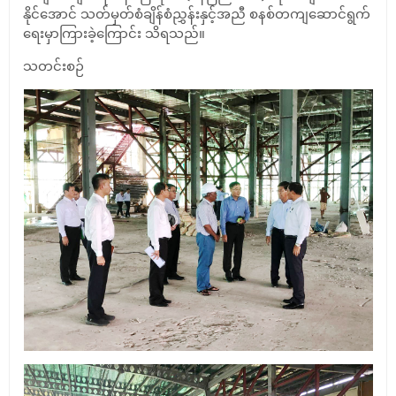
နိုင်အောင် သတ်မှတ်စံချိန်စံညွှန်းနှင့်အညီ စနစ်တကျဆောင်ရွက်
ရေးမှာကြားခဲ့ကြောင်း သိရသည်။
သတင်းစဉ်