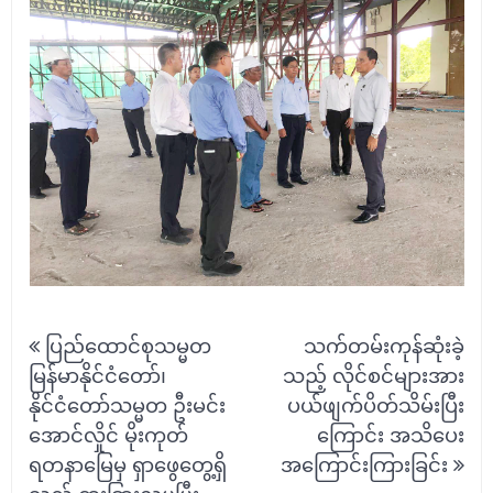
Post
ပြည်ထောင်စုသမ္မတ
သက်တမ်းကုန်ဆုံးခဲ့
navigation
မြန်မာနိုင်ငံတော်၊
သည့် လိုင်စင်များအား
နိုင်ငံတော်သမ္မတ ဦးမင်း
ပယ်ဖျက်ပိတ်သိမ်းပြီး
အောင်လှိုင် မိုးကုတ်
ကြောင်း အသိပေး
ရတနာမြေမှ ရှာဖွေတွေ့ရှိ
အကြောင်းကြားခြင်း