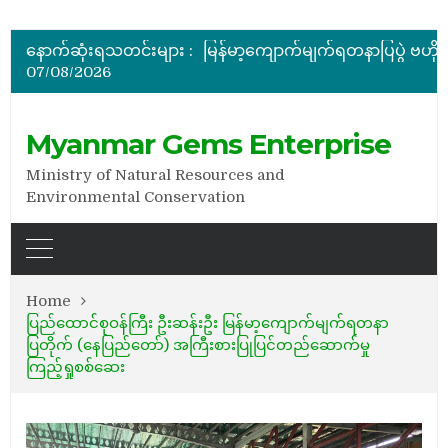
အိတ်ဖွင့်တင်ဒါခေါ်ယူခြင်း
နောက်ဆုံးရသတင်းများ :
07/08/2026
အိတ်ဖွင့်တင်ဒါခေါ်ယူခြင်း
Myanmar Gems Enterprise
Ministry of Natural Resources and
Environmental Conservation
Home
ပြည်ထောင်စုဝန်ကြီး ဦးဆန်းဦး မြန်မာ့ကျောက်မျက်ရတနာ
ပြတိုက် (နေပြည်တော်) အကြီးစားပြုပြင်တည်ဆောက်မှု
ကြည့်ရှုစစ်ဆေး