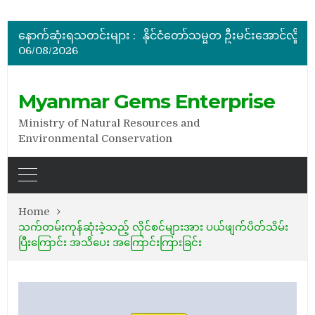
မြန်မာ့ကျောက်မျက်ရတနာပြပွဲ ဗဟိုကော်မတီ (ပထမအကြိမ်)အစ
ပြည်ထောင်စုဝန်ကြီး ဦးဆန်းဦး တရုတ်ပြည်သူ့သမ္မတနိုင်
နောက်ဆုံးရသတင်းများ :
နိုင်ငံတော်သမ္မတ ဦးမင်းအောင်လှိုင် မိုးကုတ်ရတနာမြေမှရှာဖွေတွေ့ရှိသည့် ထူးခြားလှပပြီး အရွယ်အစားကြီးမားသည့် နီ
06/08/2026
အိတ်ဖွင့်တင်ဒါခေါ်ယူခြင်း
အိတ်ဖွင့်တင်ဒါခေါ်ယူခြင်း
မြန်မာ့ကျောက်မျက်ရတနာပြပွဲ ဗဟိုကော်မတီ (ပထမအကြိမ်)အစ
Myanmar Gems Enterprise
Ministry of Natural Resources and
Environmental Conservation
Home
သက်တမ်းကုန်ဆုံးခဲ့သည့် လိုင်စင်များအား ပယ်ဖျက်ပိတ်သိမ်း
ပြီးကြောင်း အသိပေး အကြောင်းကြားခြင်း