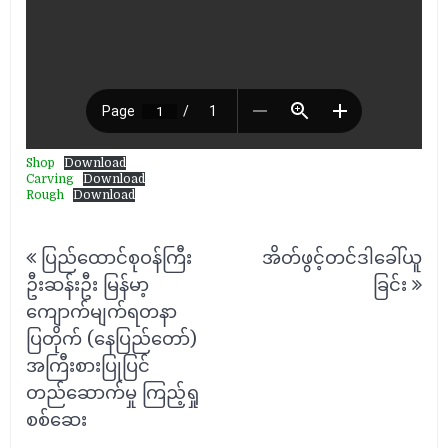
Shop
Download
Carving
Download
Rough
Download
Post
ပြည်ထောင်စုဝန်ကြီး
အိတ်ဖွင့်တင်ဒါခေါ်ယူ
navigation
ဦးဆန်းဦး မြန်မာ့
ခြင်း
ကျောက်မျက်ရတနာ
ပြတိုက် (နေပြည်တော်)
အကြီးစားပြုပြင်
တည်ဆောက်မှု ကြည့်ရှု
စစ်ဆေး