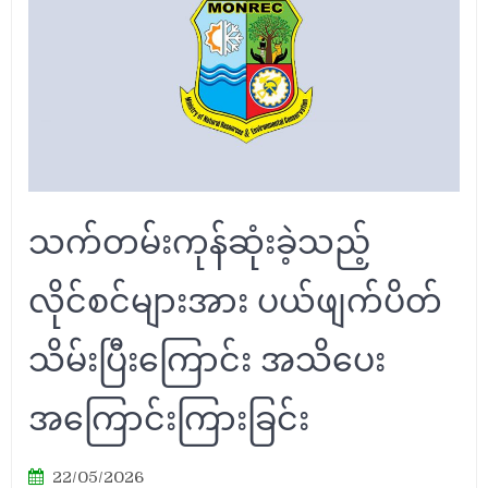
သက်တမ်းကုန်ဆုံးခဲ့သည့်
လိုင်စင်များအား ပယ်ဖျက်ပိတ်
သိမ်းပြီးကြောင်း အသိပေး
အကြောင်းကြားခြင်း
22/05/2026