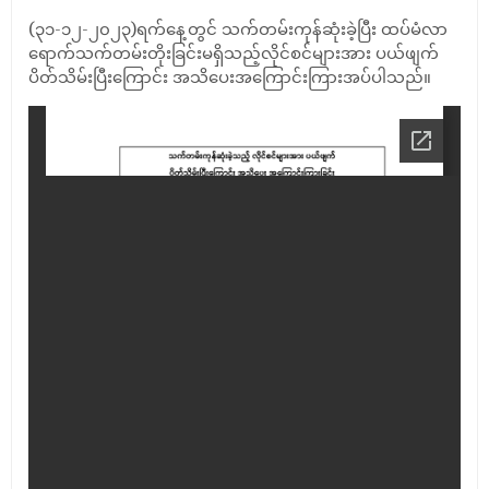
(၃၁-၁၂-၂၀၂၃)ရက်နေ့တွင် သက်တမ်းကုန်ဆုံးခဲ့ပြီး ထပ်မံလာ
ရောက်သက်တမ်းတိုးခြင်းမရှိသည့်လိုင်စင်များအား ပယ်ဖျက်
ပိတ်သိမ်းပြီးကြောင်း အသိပေးအကြောင်းကြားအပ်ပါသည်။