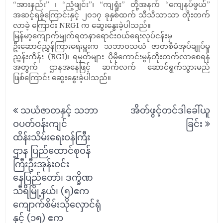
“အားနည်း” ၊ “ညံ့ဖျင်း”၊ “ကျရှုံး” တို့အနက် “ကျေနပ်ဖွယ်”
အဆင့်ရခဲ့ကြောင်းနှင့် ၂၀၁၇ ခုနှစ်ထက် သိသိသာသာ တိုးတက်
လာခဲ့ ကြောင်း NRGI က ဆွေးနွေးခဲ့ပါသည်။
မြန်မာ့ကျောက်မျက်ရတနာရောင်းဝယ်ရေးလုပ်ငန်းမှ
ဦးဆောင်ညွှန်ကြားရေးမှူးက သဘာဝသယံ ဇာတစီမံအုပ်ချုပ်မှု
ညွှန်းကိန်း (RGI)၊ ရမှတ်များ ပိုမိုကောင်းမွန်တိုးတက်လာစေရန်
အတွက် ဌာနအနေဖြင့် ဆက်လက် ဆောင်ရွက်သွားမည်
ဖြစ်ကြောင်း ဆွေးနွေးခဲ့ပါသည်။
Post
သယံဇာတနှင့် သဘာ
အိတ်ဖွင့်တင်ဒါခေါ်ယူ
navigation
ဝပတ်ဝန်းကျင်
ခြင်း
ထိန်းသိမ်းရေးဝန်ကြီး
ဌာန ပြည်ထောင်စုဝန်
ကြီးဦးအုန်းဝင်း
နေပြည်တော်၊ ဒက္ခိဏ
သီရိမြို့နယ်၊ (၅)ဧက
ကျောက်စိမ်းသိုလှောင်ရုံ
နှင့် (၁၅) ဧက