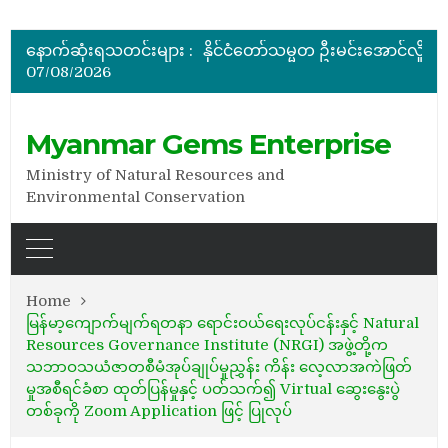
မြန်မာ့ကျောက်မျက်ရတနာပြပွဲ ဗဟိုကော်မတီ (ပထမအကြိမ်)အစ
ပြည်ထောင်စုဝန်ကြီး ဦးဆန်းဦး တရုတ်ပြည်သူ့သမ္မတနိုင်
နောက်ဆုံးရသတင်းများ :
နိုင်ငံတော်သမ္မတ ဦးမင်းအောင်လှိုင် မိုးကုတ်ရတနာမြေမှရှာဖွေတွေ့ရှိသည့် ထူးခြားလှပပြီး အရွယ်အစားကြီးမားသည့် နီ
07/08/2026
အိတ်ဖွင့်တင်ဒါခေါ်ယူခြင်း
အိတ်ဖွင့်တင်ဒါခေါ်ယူခြင်း
မြန်မာ့ကျောက်မျက်ရတနာပြပွဲ ဗဟိုကော်မတီ (ပထမအကြိမ်)အစ
Myanmar Gems Enterprise
Ministry of Natural Resources and
Environmental Conservation
Home
မြန်မာ့ကျောက်မျက်ရတနာ ရောင်းဝယ်ရေးလုပ်ငန်းနှင့် Natural
Resources Governance Institute (NRGI) အဖွဲ့တို့က
သဘာဝသယံဇာတစီမံအုပ်ချုပ်မှုညွှန်း ကိန်း လေ့လာအကဲဖြတ်
မှုအစီရင်ခံစာ ထုတ်ပြန်မှုနှင့် ပတ်သက်၍ Virtual ဆွေးနွေးပွဲ
တစ်ခုကို Zoom Application ဖြင့် ပြုလုပ်