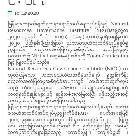
15/12/2020
မြန်မာ့ကျောက်မျက်ရတနာရောင်းဝယ်ရေးလုပ်ငန်းနှင့် Natural
Resources Governance Institute (NRGI)အဖွဲ့တို့က
၂၀၂၀ ပြည့်နှစ်၊ ဒီဇင်ဘာလ(၈)ရက်နေ့ (၁၃:၀၀) နာရီအချိန်တွင်
၂၀၂၀ ပြည့်နှစ်၊(ကြားဖြတ်) သဘာဝသယံဇာတစီမံအုပ်ချုပ်မှု
ညွှန်းကိန်း လေ့လာအကဲဖြတ်မှုအစီရင်ခံစာ ထုတ်ပြန်မှုနှင့်
ပတ်သက်၍ Virtual ဆွေးနွေးပွဲတစ်ခုကို Zoom Application
ဖြင့် ပြုလုပ်ခဲ့ပါသည်။
Natural Resources Governance Institute (NRGI) က
ထုတ်ပြန်သော သဘာဝသယံဇာတစီမံအုပ်ချုပ် မှုညွှန်းကိန်း
လေ့လာအကဲဖြတ်မှုအစီရင်ခံစာများတွင် သယံဇာတထုတ်လုပ်
သည့် တိုင်းပြည်များမှ သယံဇာတ အုပ်ချုပ်မှုစွမ်းရည်များကို
သတ်မှတ်စံနှုန်းများဖြင့် ဆန်းစစ်အကဲဖြတ်ပြီး ရရှိသည့်အဆင့်
သတ်မှတ်ချက်များကို ဖော်ပြထားပါသည်။
မြန်မာ့ကျောက်မျက်ရတနာရောင်းဝယ်ရေးလုပ်ငန်းသည် သဘာ
ဝသယံဇာတစီမံအုပ်ချုပ်မှုညွှန်းကိန်း(RGI) ရမှတ်အနေဖြင့်
၂၀၁၇ ခုနှစ်၊ဆန်းစစ်ချက်တွင် ၁၆ မှတ်သာရရှိခဲ့ပြီး ၂၀၂၀ ပြည့်
နှစ်၊ ကြားဖြတ်ဆန်းစစ်ချက်တွင် ၆၁ မှတ်ရရခဲ့သဖြင့် အဆင့်
သတ်မှတ်ချက်များဖြစ်သည့် “ကောင်းမွန်”၊ “ကျေနပ်ဖွယ်” ၊