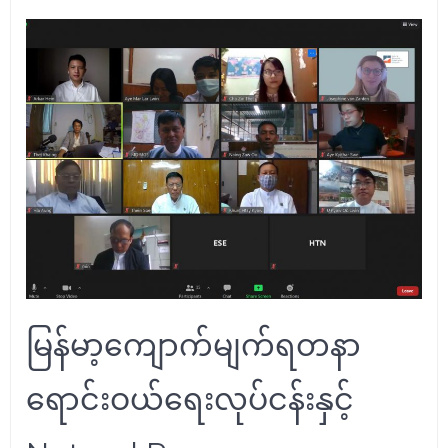
မြန်မာ့ကျောက်မျက်ရတနာ
ရောင်းဝယ်ရေးလုပ်ငန်းနှင့်