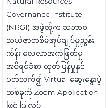
Natural Resources
Governance Institute
(NRGI) အဖွဲ့တို့က သဘာဝ
သယံဇာတစီမံအုပ်ချုပ်မှုညွှန်း
ကိန်း လေ့လာအကဲဖြတ်မှု
အစီရင်ခံစာ ထုတ်ပြန်မှုနှင့်
ပတ်သက်၍ Virtual ဆွေးနွေးပွဲ
တစ်ခုကို Zoom Application
ဖြင့် ပြုလုပ်