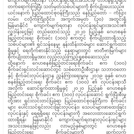
ကျောက်မျက်ရတနာ လုပ်ငန်းရှင်များအသင်းမှ တာဝန်ရှိသူများ
တက်ရောက်ကြပြီး သတ်မှတ်သစ်ပင်များကို စိုက်ပျိုးပေးသည်။
ယင်းနောက် ပြည်ထောင်စုဝန်ကြီးသည် နေပြည်တော် – ကံပြား
လမ်း၊ ငလိုက်ကြိုးဝိုင်း၊ အကွက်အမှတ် (၃၀) အတွင်းရှိ
မြန်မာနိုင်ငံ ကျောက်မျက်ရတနာ လုပ်ငန်းရှင်များအသင်း၏
လှူဒါန်းငွေဖြင့် တည်ထောင်သည့် ၂၀၂၀ ပြည့်နှစ် ဂေဟစနစ်
ဖြည့်တင်းရေး စိုက်ခင်း (၁၀၀) ဧကတွင် စိုက်ပျိုးထားရှိသည့်
သစ်ပင်များ၏ ရှင်သန်နေမှု၊ နုန်းထိန်းတမံများ ဆောင်ရွက်ထား
ရှိမှုနှင့် ရေတိုက်စားနိုင်သည့် နေရာများတွင် ဗာတီဗာမြက်များ
စိုက်ပျိုးထားရှိမှုအား လှည့်လည်ကြည့်ရှုစစ်ဆေးသည်။
ထို့နောက် ဂေဟစနစ်ဖြည့်တင်းရေးစိုက်ခင်း ဧက (၁၀၀)
စိုက်ခင်းရှင်းလင်းဆောင်တွင် သစ်တောဦးစီးဌာန၊ သဘာဝတော
နှင့် စိုက်ခင်းလုပ်ငန်းဌာန ညွှန်ကြားရေးမှူးမှ ၂၀၁၉ ခုနှစ် ဂေဟ
စနစ်ဖြည့်တင်းရေး စိုက်ခင်း ဧက (၁၀၀) ၏ လုပ်ငန်းရာသီ
အလိုက် ဆောင်ရွက်ထားရှိမှုနှင့် ၂၀၂၀ ပြည့်နှစ် ဂေဟစနစ်
ဖြည့်တင်းရေး စိုက်ခင်း ဧက (၁၀၀) လုပ်ငန်းဆောင် ရွက်ပြီးစီးမှု
တို့အား ရှင်းလင်းတင်ပြခဲ့ရာ ပြည်ထောင်စုဝန်ကြီးက စိုက်ခင်း
များ ပေါင်းသင်ရှင်းလင်းခြင်းလုပ်ငန်း၊ သေပင်များဖာထေးခြင်း
လုပ်ငန်းနှင့် ရေရရှိရေး လုပ်ငန်းများကို အလေးထားဆောင်ရွက်
ထားရှိရန်၊ မြန်မာနိုင်ငံ ကျောက်မျက်ရတနာလုပ်ငန်းရှင်များ
အသင်းအနေဖြင့်လည်း လာမည့်နှစ်များတွင် ဂေဟစနစ်
ဖြည့်တင်းရေး စိုက်ခင်းများကို ဆက်လက်