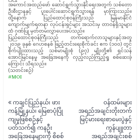
အကောင်အထည်ဖော် ဆောင်ရွက်သွားနိုင်ရေးအတွက် သစ်တော
ဦးစီးဌာနနှင့် ပူးပေါင်းဆောင်ရွက်သွားရန် မှာကြားသည်။
ထို့နောက် ပြည်ထောင်စုဝန်ကြီးသည် မြန်မာနိုင်ငံ
ကျောက်မျက်ရတနာ လုပ်ငန်းရှင်များ အသင်းမှ တာဝန်ရှိသူများ
ထံ ဂုဏ်ပြု မှတ်တမ်းလွှာပေးအပ်သည်။
ပြည်ထောင်စုဝန်ကြီးသည် တက်ရောက်လာသူများနှင့်အတူ
၂၀၁၉ ခုနှစ် ဂေဟစနစ် ဖြည့်တင်းရေးစိုက်ခင်း ဧက (၁၀၀) တွင်
စိုက်ပျိုးထားသည့် သစ်မာမျိုးစုံ (၉၇) မျိုးတို့၏ ရှင်သန်
အောင်မြင်နေမှု အခြေအနေကို လှည့်လည်ကြည့်ရှု စစ်ဆေးခဲ့
ကြောင်း သိရသည်။
(သတင်းစဉ်)
#MOI
Post
ကချင်ပြည်နယ်၊ ဖား
ဝန်ထမ်းများ
navigation
ကန့်မြို့နယ်၊ မြေစာပုံပြို
အရည်အချင်းတိုးတက်
ကျမှုဖြစ်စဉ်နှင့်
မြင့်မားရေးစာမေးပွဲနှင့်
ပတ်သက်၍ ကနဦး
ကွန်ပျူတာ
အခြေအနေများကို စိစစ်
အရည်အချင်းစစ်