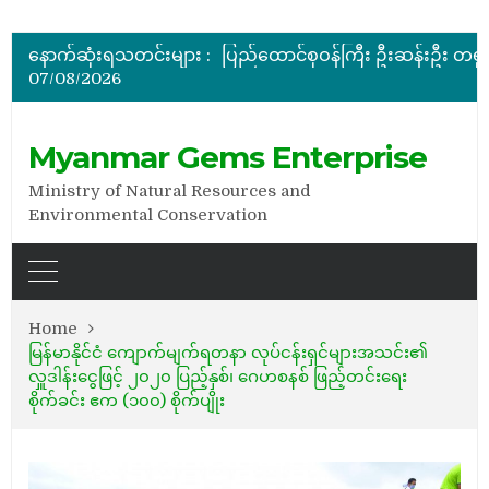
အိတ်ဖွင့်တင်ဒါခေါ်ယူခြင်း
နောက်ဆုံးရသတင်းများ :
07/08/2026
အိတ်ဖွင့်တင်ဒါခေါ်ယူခြင်း
အိတ်ဖွင့်တင်ဒါခေါ်ယူခြင်း
Myanmar Gems Enterprise
Ministry of Natural Resources and
Environmental Conservation
Home
မြန်မာနိုင်ငံ ကျောက်မျက်ရတနာ လုပ်ငန်းရှင်များအသင်း၏
လှူဒါန်းငွေဖြင့် ၂၀၂၀ ပြည့်နှစ်၊ ဂေဟစနစ် ဖြည့်တင်းရေး
စိုက်ခင်း ဧက (၁၀၀) စိုက်ပျိုး