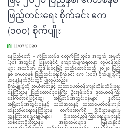
ဖြည့်တင်းရေး စိုက်ခင်း ဧက
(၁၀၀) စိုက်ပျိုး
11/07/2020
နေပြည်တော် – ကံပြားလမ်း၊ ငလိုက်ကြိုးဝိုင်း၊ အကွက် အမှတ်
(၃၀) အတွင်းရှိ မြန်မာနိုင်ငံ ကျောက်မျက်ရတနာ လုပ်ငန်းရှင်
များ အသင်း၏ လှူဒါန်းငွေဖြင့် တည်ထောင်သည့် ၂၀၂၀ ပြည့်
နှစ် ဂေဟစနစ် ဖြည့်တင်းရေးစိုက်ခင်း ဧက (၁၀၀) စိုက်ပျိုးပွဲကို
ယနေ့နံနက်ပိုင်းတွင် ပြုလုပ်သည်။
စိုက်ပျိုးပွဲသို့ သယံဇာတနှင့် သဘာဝပတ်ဝန်းကျင်ထိန်းသိမ်းရေး
ဝန်ကြီးဌာန ပြည်ထောင်စုဝန်ကြီး ဦးအုန်းဝင်း၊ ဒုတိယဝန်ကြီး
ဒေါက်တာရဲမြင့်ဆွေ၊ အမြဲတမ်းအတွင်းဝန်များ၊ ဒုတိယ
အမြဲတမ်းအတွင်းဝန်နှင့် သယံဇာတနှင့် သဘာဝပတ်ဝန်းကျင်
ထိန်းသိမ်းရေးဝန်ကြီးဌာန လက်အောက်ရှိ ဦးစီးဌာနများမှ
ညွှန်ကြားရေးမှူးချုပ်များ၊ ဦးဆောင်ညွှန်ကြားရေးမှူးများနှင့်
သစ်တောဦးစီးဌာနမှ အရာထမ်းများ၊ မြန်မာနိုင်ငံ