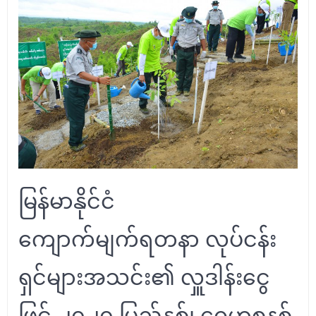
မြန်မာနိုင်ငံ
ကျောက်မျက်ရတနာ လုပ်ငန်း
ရှင်များအသင်း၏ လှူဒါန်းငွေ
ဖြင့် ၂၀၂၀ ပြည့်နှစ်၊ ဂေဟစနစ်