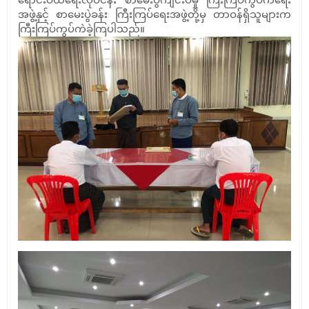
အဖွဲ့နှင့် စာမေးပွဲခန်း ကြီးကြပ်ရေးအဖွဲ့တို့မှ တာဝန်ရှိသူများက
ကြီးကြပ်ကွပ်ကဲခဲ့ကြပါသည်။