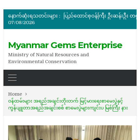
အိတ်ဖွင့်တင်ဒါခေါ်ယူခြင်း
နောက်ဆုံးရသတင်းများ :
07/08/2026
အိတ်ဖွင့်တင်ဒါခေါ်ယူခြင်း
အိတ်ဖွင့်တင်ဒါခေါ်ယူခြင်း
Myanmar Gems Enterprise
Ministry of Natural Resources and
Environmental Conservation
Home
ဝန်ထမ်းများ အရည်အချင်းတိုးတက် မြင့်မားရေးစာမေးပွဲနှင့်
ကွန်ပျူတာအရည်အချင်းစစ် စာမေးပွဲများကျင်းပ မြစ်ကြီး နား