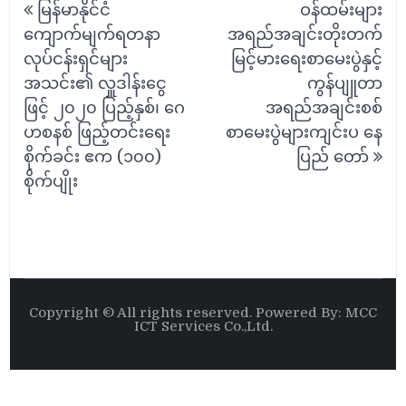
မြန်မာနိုင်ငံ
ဝန်ထမ်းများ
navigation
ကျောက်မျက်ရတနာ
အရည်အချင်းတိုးတက်
လုပ်ငန်းရှင်များ
မြင့်မားရေးစာမေးပွဲနှင့်
အသင်း၏ လှူဒါန်းငွေ
ကွန်ပျူတာ
ဖြင့် ၂၀၂၀ ပြည့်နှစ်၊ ဂေ
အရည်အချင်းစစ်
ဟစနစ် ဖြည့်တင်းရေး
စာမေးပွဲများကျင်းပ နေ
စိုက်ခင်း ဧက (၁၀၀)
ပြည် တော်
စိုက်ပျိုး
Copyright © All rights reserved. Powered By: MCC
ICT Services Co.,Ltd.