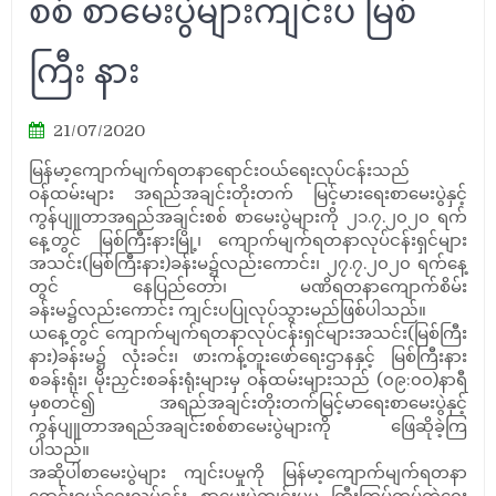
စစ် စာမေးပွဲများကျင်းပ မြစ်
ကြီး နား
21/07/2020
မြန်မာ့ကျောက်မျက်ရတနာရောင်းဝယ်ရေးလုပ်ငန်းသည်
ဝန်ထမ်းများ အရည်အချင်းတိုးတက် မြင့်မားရေးစာမေးပွဲနှင့်
ကွန်ပျူတာအရည်အချင်းစစ် စာမေးပွဲများကို ၂၁.၇.၂၀၂၀ ရက်
နေ့တွင် မြစ်ကြီးနားမြို့၊ ကျောက်မျက်ရတနာလုပ်ငန်းရှင်များ
အသင်း(မြစ်ကြီးနား)ခန်းမ၌လည်းကောင်း၊ ၂၇.၇.၂၀၂၀ ရက်နေ့
တွင် နေပြည်တော်၊ မဏိရတနာကျောက်စိမ်း
ခန်းမ၌လည်းကောင်း ကျင်းပပြုလုပ်သွားမည်ဖြစ်ပါသည်။
ယနေ့တွင် ကျောက်မျက်ရတနာလုပ်ငန်းရှင်များအသင်း(မြစ်ကြီး
နား)ခန်းမ၌ လုံးခင်း၊ ဖားကန့်တူးဖော်ရေးဌာနနှင့် မြစ်ကြီးနား
စခန်းရုံး၊ မိုးညှင်းစခန်းရုံးများမှ ဝန်ထမ်းများသည် (၀၉:၀၀)နာရီ
မှစတင်၍ အရည်အချင်းတိုးတက်မြင့်မာရေးစာမေးပွဲနှင့်
ကွန်ပျူတာအရည်အချင်းစစ်စာမေးပွဲများကို ဖြေဆိုခဲ့ကြ
ပါသည်။
အဆိုပါစာမေးပွဲများ ကျင်းပမှုကို မြန်မာ့ကျောက်မျက်ရတနာ
ရောင်းဝယ်ရေးလုပ်ငန်း စာမေးပွဲကျင်းပမှု ကြီးကြပ်ကွပ်ကဲရေး