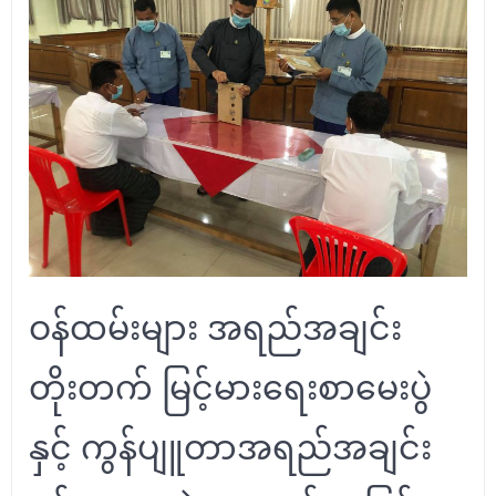
ဝန်ထမ်းများ အရည်အချင်း
တိုးတက် မြင့်မားရေးစာမေးပွဲ
နှင့် ကွန်ပျူတာအရည်အချင်း