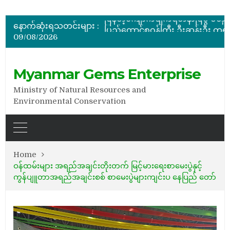
ပြည်ထောင်စုဝန်ကြီး ဦးဆန်းဦး မြန်မာ့ကျောက်မျက်ရတနာပြတိုက် (နေပြည်တော်) အကြီးစားပြုပြင်နေမှ
မြန်မာ့ကျောက်မျက်ရတနာပြပွဲ ဗဟိုကော်မတီ (ပထမအကြိမ်)အစ
နောက်ဆုံးရသတင်းများ :
ပြည်ထောင်စုဝန်ကြီး ဦးဆန်းဦး တရုတ်ပြည်သူ့သမ္မတနိုင်
09/08/2026
နိုင်ငံတော်သမ္မတ ဦးမင်းအောင်လှိုင် မိုးကုတ်ရတနာမြေမှရှာဖွေတွေ့ရှိသည့် ထူးခြားလှပပြီး အရွယ်အစားကြီးမားသည့် နီ
အိတ်ဖွင့်တင်ဒါခေါ်ယူခြင်း
ပြည်ထောင်စုဝန်ကြီး ဦးဆန်းဦး မြန်မာ့ကျောက်မျက်ရတနာပြတိုက် (နေပြည်တော်) အကြီးစားပြုပြင်နေမှ
Myanmar Gems Enterprise
Ministry of Natural Resources and
Environmental Conservation
Home
ဝန်ထမ်းများ အရည်အချင်းတိုးတက် မြင့်မားရေးစာမေးပွဲနှင့်
ကွန်ပျူတာအရည်အချင်းစစ် စာမေးပွဲများကျင်းပ နေပြည် တော်