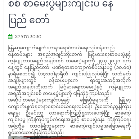
စစ် စာမေးပွဲများကျင်းပ နေ
ပြည် တော်
27/07/2020
မြန်မာ့ကျောက်မျက်ရတနာရောင်းဝယ်ရေးလုပ်ငန်းသည်
ဝန်ထမ်းများ အရည်အချင်းတိုးတက် မြင့်မားရေးစာမေးပွဲနှင့်
ကွန်ပျူတာအရည်အချင်းစစ် စာမေးပွဲများကို ၂၇.၇.၂၀၂၀ ရက်
နေ့တွင် နေပြည်တော်၊ မဏိရတနာကျောက်စိမ်းခန်းမ၌ (၁၀:၀၀)
နာရီမှစတင်၍ (၁၇:၀၀)နာရီထိ ကျင်းပပြုလုပ်ခဲ့ပြီး သတ်မှတ်
အချိန်များတွင် ဝန်ထမ်းများက ရာထူးအဆင့်အလိုက်
အရည်အချင်းတိုးတက် မြင့်မားရေးစာမေးပွဲနှင့် ကွန်ပျူတာ
အရည်အချင်းစစ် စာမေးပွဲများကို ဖြေဆိုခဲ့ကြပါသည်။
အဆိုပါစာမေးပွဲများကျင်းပမှုနှင့် ဖြေဆိုမှုများကို မြန်မာ့
ကျောက်မျက်ရတနာရောင်းဝယ်ရေးလုပ်ငန်း ဦးဆောင်ညွှန်ကြား
ရေးမှူး ဦးမင်းသူ လာရောက်ကြည့်ရှုအားပေးခဲ့ပြီး စာမေးပွဲ
ကျင်းပမှု ကြီးကြပ်ကွပ်ကဲရေးအဖွဲ့နှင့် စာမေးပွဲခန်း ကြီးကြပ်ရေး
အဖွဲ့တို့မှ တာဝန်ရှိသူများက စာမေးပွဲကျင်းပမှုအခြေအနေကို
ရှင်းလင်းတင်ပြခဲ့ကြပါသည်။