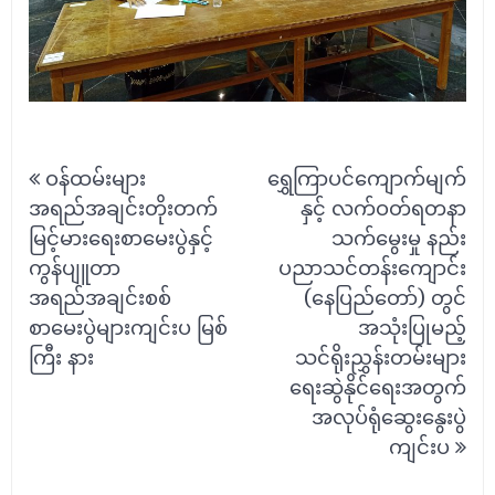
Post
ဝန်ထမ်းများ
ရွှေကြာပင်ကျောက်မျက်
navigation
အရည်အချင်းတိုးတက်
နှင့် လက်ဝတ်ရတနာ
မြင့်မားရေးစာမေးပွဲနှင့်
သက်မွေးမှု နည်း
ကွန်ပျူတာ
ပညာသင်တန်းကျောင်း
အရည်အချင်းစစ်
(နေပြည်တော်) တွင်
စာမေးပွဲများကျင်းပ မြစ်
အသုံးပြုမည့်
ကြီး နား
သင်ရိုးညွှန်းတမ်းများ
ရေးဆွဲနိုင်ရေးအတွက်
အလုပ်ရုံဆွေးနွေးပွဲ
ကျင်းပ