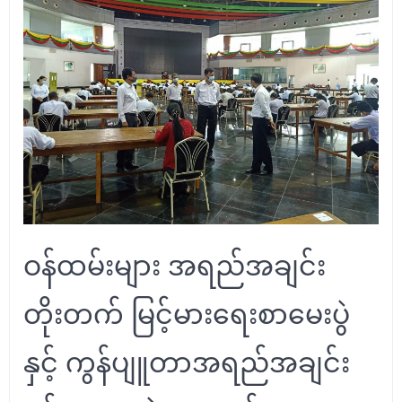
ဝန်ထမ်းများ အရည်အချင်း
တိုးတက် မြင့်မားရေးစာမေးပွဲ
နှင့် ကွန်ပျူတာအရည်အချင်း