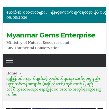
အိတ်ဖွင့်တင်ဒါခေါ်ယူခြင်း
နောက်ဆုံးရသတင်းများ :
09/08/2026
အိတ်ဖွင့်တင်ဒါခေါ်ယူခြင်း
Myanmar Gems Enterprise
Ministry of Natural Resources and
Environmental Conservation
Home
ရွှေကြာပင်ကျောက်မျက်နှင့် လက်ဝတ်ရတနာ သက်မွေးမှု နည်း
ပညာသင်တန်းကျောင်း (နေပြည်တော်) တွင် အသုံးပြုမည့်
သင်ရိုးညွှန်းတမ်းများ ရေးဆွဲနိုင်ရေးအတွက် အလုပ်ရုံဆွေးနွေးပွဲ
ကျင်းပ