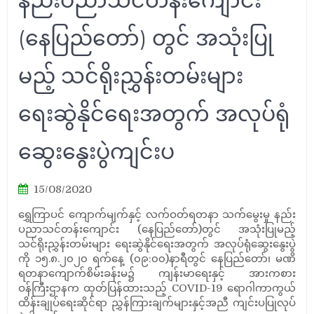
နည်းပညာသင်တန်းကျောင်း
(နေပြည်တော်) တွင် အသုံးပြု
မည့် သင်ရိုးညွှန်းတမ်းများ
ရေးဆွဲနိုင်ရေးအတွက် အလုပ်ရုံ
ဆွေးနွေးပွဲကျင်းပ
15/08/2020
ရွှေကြာပင် ကျောက်မျက်နှင့် လက်ဝတ်ရတနာ သက်မွေးမှု နည်း
ပညာသင်တန်းကျောင်း (နေပြည်တော်)တွင် အသုံးပြုမည့်
သင်ရိုးညွှန်းတမ်းများ ရေးဆွဲနိုင်ရေးအတွက် အလုပ်ရုံဆွေးနွေးပွဲ
ကို ၁၅.၈.၂၀၂၀ ရက်နေ့ (၀၉:၀၀)နာရီတွင် နေပြည်တော်၊ မဏိ
ရတနာကျောက်စိမ်းခန်းမ၌ ကျန်းမာရေးနှင့် အားကစား
ဝန်ကြီးဌာနက ထုတ်ပြန်ထားသည့် COVID-19 ရောဂါကာကွယ်
ထိန်းချုပ်ရေးဆိုင်ရာ ညွှန်ကြားချက်များနှင့်အညီ ကျင်းပပြုလုပ်