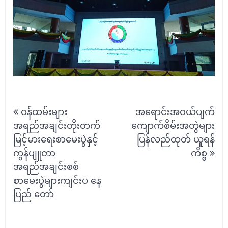
Post
ဝန်ထမ်းများ
အရောင်းအဝယ်ပျက်
navigation
အရည်အချင်းတိုးတက်
ကျောက်စိမ်းအတွဲများ
မြင့်မားရေးစာမေးပွဲနှင့်
ပြန်လည်ထုတ် ယူရန်
ကွန်ပျူတာ
ကိစ္စ
အရည်အချင်းစစ်
စာမေးပွဲများကျင်းပ နေ
ပြည် တော်