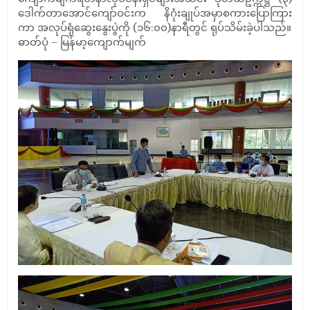
ဒေါက်တာအောင်ကျော်ဝင်းက နိဂုံးချုပ်အမှာစကားပြောကြား
ကာ အလုပ်ရုံဆွေးနွေးပွဲကို (၁၆:၀၀)နာရီတွင် ရုပ်သိမ်းခဲ့ပါသည်။
ဓာတ်ပုံ – မြန်မာ့ကျောက်မျက်