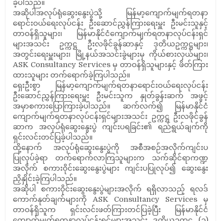
ခဲ့ပါသည်။
အဆိုပါအလုပ်ရုံဆွေးနွေးပွဲသို့ မြန်မာ့ကျောက်မျက်ရတနာ
ရောင်းဝယ်ရေးလုပ်ငန်း ဦးဆောင်ညွှန်ကြားရေးမှူး ဦးမင်းသူနှင့်
တာဝန်ရှိသူများ၊ မြန်မာနိုင်ငံကျောက်မျက်ရတနာလုပ်ငန်းရှင်
များအသင်း ဥက္ကဋ္ဌ ဦးလဖိုင်ခွန်ဆာနှင့် ဒုတိယဥက္ကဋ္ဌများ၊
အတွင်းရေးမှူးများ၊ မြို့နယ်အသင်းခွဲများမှ ကိုယ်စားလှယ်များ၊
ASK Consultancy Services မှ တာဝန်ရှိသူများနှင့် ဖိတ်ကြား
ထားသူများ တက်ရောက်ခဲ့ကြပါသည်။
ရှေးဦးစွာ မြန်မာ့ကျောက်မျက်ရတနာရောင်းဝယ်ရေးလုပ်ငန်း
ဦးဆောင်ညွှန်ကြားရေးမှူး ဦးမင်းသူက နှုတ်ခွန်းဆက် အဖွင့်
အမှာစကားပြောကြားခဲ့ပါသည်။ ဆက်လက်၍ မြန်မာနိုင်ငံ
ကျောက်မျက်ရတနာလုပ်ငန်းရှင်များအသင်း ဥက္ကဋ္ဌ ဦးလဖိုင်ခွန်
ဆာက အလုပ်ရုံဆွေးနွေးပွဲ ကျင်းပရခြင်း၏ ရည်ရွယ်ချက်ကို
ရှင်းလင်းတင်ပြခဲ့ပါသည်။
ထို့နောက် အလုပ်ရုံဆွေးနွေးပွဲကို အစီအစဉ်အလိုက်ကျင်းပ
ပြုလုပ်ခဲ့ရာ တက်ရောက်လာကြသူများက သက်ဆိုင်ရာကဏ္ဍ
အလိုက် စကားဝိုင်းဆွေးနွေးပွဲများ ကျင်းပပြုလုပ်၍ ဆွေးနွေး
ညှိနှိုင်းခဲ့ကြပါသည်။
အဆိုပါ စကားဝိုင်းဆွေးနွေးပွဲများအလိုက် ရရှိလာသည့် ရလဒ်
ကောက်နုတ်ချက်များကို ASK Consultancy Services မှ
တာဝန်ရှိသူက ရှင်းလင်းဖတ်ကြားတင်ပြခဲ့ပြီး မြန်မာနိုင်ငံ
ကျောက်မျက်ရတနာလုပ်ငန်းရှင်များအသင်း ဒုတိယဥက္ကဋ္ဌ (၃)