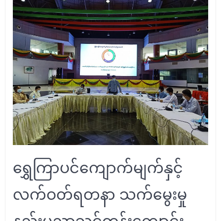
ရွှေကြာပင်ကျောက်မျက်နှင့်
လက်ဝတ်ရတနာ သက်မွေးမှု