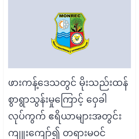
ဖားကန့်ဒေသတွင် မိုးသည်းထန်
စွာရွာသွန်းမှုကြောင့် ဝှေခါ
လုပ်ကွက် ဧရိယာများအတွင်း
ကျူးကျော်၍ တရားမဝင်