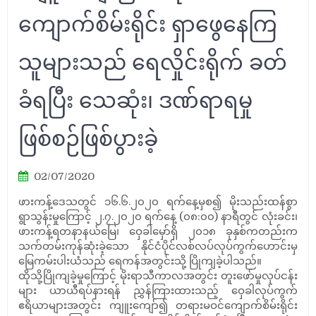
ကျောက်စိမ်းရိုင်း ရှာဖွေနေကြ
သူများသည် ရေလှိုင်းရိုက် ခတ်
ခံရပြီး သေဆုံး၊ ဒဏ်ရာရမှု
ဖြစ်စဉ်ဖြစ်ပွားခဲ့
02/07/2020
ဖားကန့်ဒေသတွင် ၁၆.၆.၂၀၂၀ ရက်နေ့မှစ၍ မိုးသည်းထန်စွာ
ရွာသွန်းမှုကြောင့် ၂.၇.၂၀၂၀ ရက်နေ့ (၀၈:၀၀) နာရီတွင် လုံးခင်း၊
ဖားကန့်ရတနာနယ်မြေ၊ ဝှေခါမှော်ရှိ ၂၀၁၈ ခုနှစ်ကတည်းက
သက်တမ်းကုန်ဆုံးခဲ့သော နိုင်ငံပိုင်လစ်လပ်လုပ်ကွက်ဟောင်းမှ
မြေကမ်းပါးယံသည် ရေကန်အတွင်းသို့ ပြိုကျခဲ့ပါသည်။
ထိုသို့ပြိုကျခဲ့မှုကြောင့် မိုးရာသီကာလအတွင်း တူးဖော်မှုလုပ်ငန်း
များ ယာယီရပ်နားရန် ညွှန်ကြားထားသည့် ဝှေခါလုပ်ကွက်
ဧရိယာများအတွင်း ကျူးကျော်၍ တရားမဝင်ကျောက်စိမ်းရိုင်း