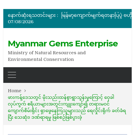
အိတ်ဖွင့်တင်ဒါခေါ်ယူခြင်း
နောက်ဆုံးရသတင်းများ :
07/08/2026
အိတ်ဖွင့်တင်ဒါခေါ်ယူခြင်း
Myanmar Gems Enterprise
Ministry of Natural Resources and
Environmental Conservation
Home
ဖားကန့်ဒေသတွင် မိုးသည်းထန်စွာရွာသွန်းမှုကြောင့် ဝှေခါ
လုပ်ကွက် ဧရိယာများအတွင်းကျူးကျော်၍ တရားမဝင်
ကျောက်စိမ်းရိုင်း ရှာဖွေနေကြသူများသည် ရေလှိုင်းရိုက် ခတ်ခံရ
ပြီး သေဆုံး၊ ဒဏ်ရာရမှု ဖြစ်စဉ်ဖြစ်ပွားခဲ့