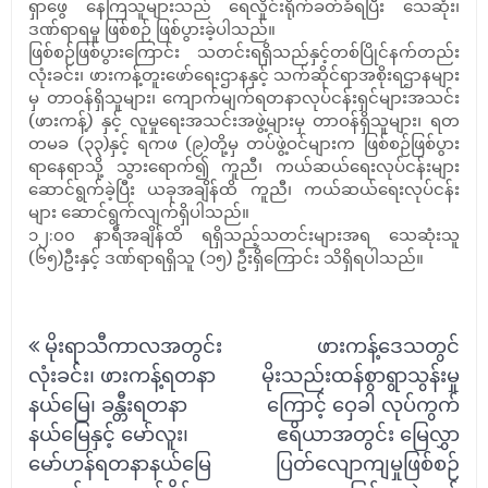
ရှာဖွေ နေကြသူများသည် ရေလှိုင်းရိုက်ခတ်ခံရပြီး သေဆုံး၊
ဒဏ်ရာရမှု ဖြစ်စဉ် ဖြစ်ပွားခဲ့ပါသည်။
ဖြစ်စဉ်ဖြစ်ပွားကြောင်း သတင်းရရှိသည်နှင့်တစ်ပြိုင်နက်တည်း
လုံးခင်း၊ ဖားကန့်တူးဖော်ရေးဌာနနှင့် သက်ဆိုင်ရာအစိုးရဌာနများ
မှ တာဝန်ရှိသူများ၊ ကျောက်မျက်ရတနာလုပ်ငန်းရှင်များအသင်း
(ဖားကန့်) နှင့် လူမှုရေးအသင်းအဖွဲ့များမှ တာဝန်ရှိသူများ၊ ရတ
တမခ (၃၃)နှင့် ရကဖ (၉)တို့မှ တပ်ဖွဲ့ဝင်များက ဖြစ်စဉ်ဖြစ်ပွား
ရာနေရာသို့ သွားရောက်၍ ကူညီ၊ ကယ်ဆယ်ရေးလုပ်ငန်းများ
ဆောင်ရွက်ခဲ့ပြီး ယခုအချိန်ထိ ကူညီ၊ ကယ်ဆယ်ရေးလုပ်ငန်း
များ ဆောင်ရွက်လျက်ရှိပါသည်။
၁၂:၀၀ နာရီအချိန်ထိ ရရှိသည့်သတင်းများအရ သေဆုံးသူ
(၆၅)ဦးနှင့် ဒဏ်ရာရရှိသူ (၁၅) ဦးရှိကြောင်း သိရှိရပါသည်။
Post
မိုးရာသီကာလအတွင်း
ဖားကန့်ဒေသတွင်
navigation
လုံးခင်း၊ ဖားကန့်ရတနာ
မိုးသည်းထန်စွာရွာသွန်းမှု
နယ်မြေ၊ ခန္တီးရတနာ
ကြောင့် ဝှေခါ လုပ်ကွက်
နယ်မြေနှင့် မော်လူး၊
ဧရိယာအတွင်း မြေလွှာ
မော်ဟန်ရတနာနယ်မြေ
ပြတ်လျောကျမှုဖြစ်စဉ်