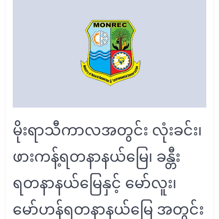
မိုးရာသီကာလအတွင်း လုံးခင်း၊
ဖားကန့်ရတနာနယ်မြေ၊ ခန္တီး
ရတနာနယ်မြေနှင့် မော်လူး၊
မော်ဟန်ရတနာနယ်မြေ အတွင်း