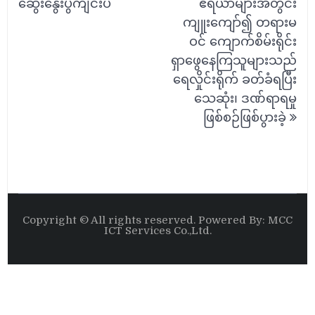
ဆွေးနွေးပွဲကျင်းပ
ဧရိယာများအတွင်း
ကျူးကျော်၍ တရားမ
ဝင် ကျောက်စိမ်းရိုင်း
ရှာဖွေနေကြသူများသည်
ရေလှိုင်းရိုက် ခတ်ခံရပြီး
သေဆုံး၊ ဒဏ်ရာရမှု
ဖြစ်စဉ်ဖြစ်ပွားခဲ့
Copyright © All rights reserved. Powered By: MCC
ICT Services Co.,Ltd.