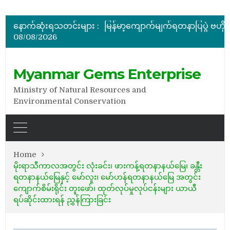
အိတ်ဖွင့်တင်ဒါခေါ်ယူခြင်း
နောက်ဆုံးရသတင်းများ :
08/08/2026
အိတ်ဖွင့်တင်ဒါခေါ်ယူခြင်း
Myanmar Gems Enterprise
Ministry of Natural Resources and
Environmental Conservation
Home
မိုးရာသီကာလအတွင်း လုံးခင်း၊ ဖားကန့်ရတနာနယ်မြေ၊ ခန္တီး
ရတနာနယ်မြေနှင့် မော်လူး၊ မော်ဟန်ရတနာနယ်မြေ အတွင်း
ကျောက်စိမ်းရိုင်း တူးဖော်၊ ထုတ်လုပ်မှုလုပ်ငန်းများ ယာယီ
ရပ်ဆိုင်းထားရန် ညွှန်ကြားခြင်း