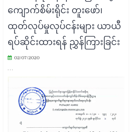
ကျောက်စိမ်းရိုင်း တူးဖော်၊
ထုတ်လုပ်မှုလုပ်ငန်းများ ယာယီ
ရပ်ဆိုင်းထားရန် ညွှန်ကြားခြင်း
02/07/2020
. . .