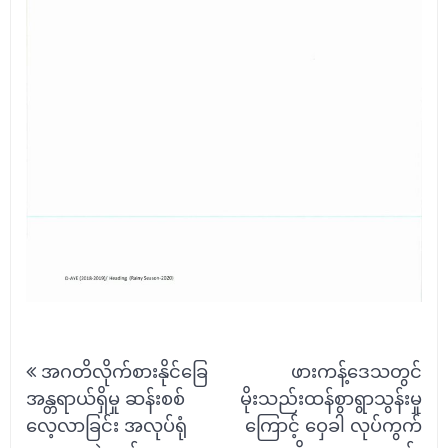
Post
အဂတိလိုက်စားနိုင်ခြေ
ဖားကန့်ဒေသတွင်
navigation
အန္တရာယ်ရှိမှု ဆန်းစစ်
မိုးသည်းထန်စွာရွာသွန်းမှု
လေ့လာခြင်း အလုပ်ရုံ
ကြောင့် ဝှေခါ လုပ်ကွက်