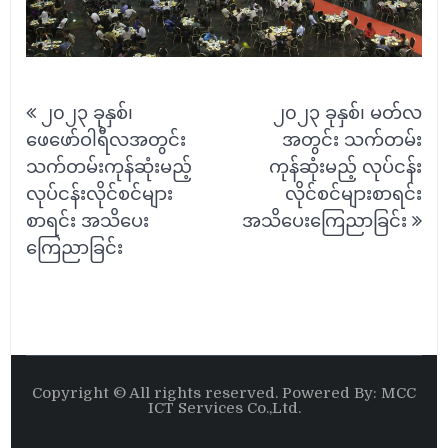
Post
၂၀၂၃ ခုနှစ်၊
၂၀၂၃ ခုနှစ်၊ မတ်လ
navigation
ဖေဖော်ဝါရီလအတွင်း
အတွင်း သက်တမ်း
သက်တမ်းကုန်ဆုံးမည့်
ကုန်ဆုံးမည့် လုပ်ငန်း
လုပ်ငန်းလိုင်စင်များ
လိုင်စင်များစာရင်း
စာရင်း အသိပေး
အသိပေးကြေညာခြင်း
ကြေညာခြင်း
Copyright © All rights reserved. Powered By: MCC
ICT Services Co.,Ltd.