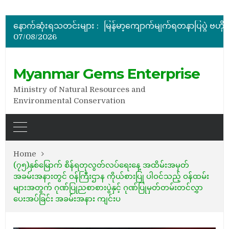
အိတ်ဖွင့်တင်ဒါခေါ်ယူခြင်း
နောက်ဆုံးရသတင်းများ :
07/08/2026
အိတ်ဖွင့်တင်ဒါခေါ်ယူခြင်း
Myanmar Gems Enterprise
Ministry of Natural Resources and
Environmental Conservation
Home
(၇၅)နှစ်မြောက် စိန်ရတုလွတ်လပ်ရေးနေ့ အထိမ်းအမှတ်
အခမ်းအနားတွင် ဝန်ကြီးဌာန ကိုယ်စားပြု ပါဝင်သည့် ဝန်ထမ်း
များအတွက် ဂုဏ်ပြုညစာစားပွဲနှင့် ဂုဏ်ပြုမှတ်တမ်းတင်လွှာ
ပေးအပ်ခြင်း အခမ်းအနား ကျင်းပ