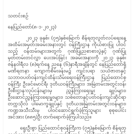
သတင်းစဉ်
နေပြည်တော်(၈-၁-၂၀၂၃)
၂၀၂၃ ခုနှစ်၊ (၇၅)နှစ်မြောက် စိန်ရတုလွတ်လပ်ရေးနေ့
အထိမ်းအမှတ်အခမ်းအနားတွင် ဝန်ကြီးဌာန ကိုယ်စားပြု ပါဝင်
သည့် ဝန်ထမ်းများအတွက် ဂုဏ်ပြုညစာစားပွဲနှင့် ဂုဏ်ပြု
မှတ်တမ်းတင်လွှာ ပေးအပ်ခြင်း အခမ်းအနားကို ၂၀၂၃ ခုနှစ်၊
ဇန်နဝါရီလ (၈)ရက်နေ့ ညနေ (၆)နာရီအချိန်တွင် နေပြည်တော်ရှိ
မဏိရတနာ ကျောက်စိမ်းခန်းမ၌ ကျင်းပရာ သယံဇာတနှင့်
သဘာဝပတ်ဝန်းကျင်ထိန်းသိမ်းရေးဝန်ကြီးဌာန ပြည်ထောင်စု
ဝန်ကြီး ဦးခင်မောင်ရီ၊ ဒုတိယဝန်ကြီးများ၊ အမြဲတမ်းအတွင်းဝန်၊
ဦးစီးဌာန/လုပ်ငန်းများမှ ညွှန်ကြားရေးမှူး ချုပ်များ၊
ဦးဆောင်ညွှန်ကြားရေးမှူးများ၊ သစ်တောနှင့်ပတ်ဝန်းကျင်ဆိုင်ရာ
တက္ကသိုလ် ပါမောက္ခချုပ်နှင့် ဒုတိယအမြဲတမ်းအတွင်းဝန်များ၊
ကဏ္ဍအသီးသီးမှ ပါဝင်ဆောင်ရွက်ခဲ့ကြသူများ စုစုပေါင်း
အင်အား (၈၈၅)ဦး တက်ရောက်ခဲ့ကြပါသည်။
ရှေးဦးစွာ ပြည်ထောင်စုဝန်ကြီးက (၇၅)နှစ်မြောက် စိန်ရတု