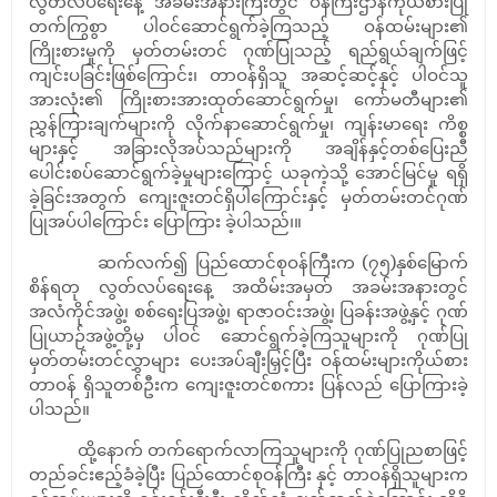
လွတ်လပ်ရေးနေ့ အခမ်းအနားကြီးတွင် ဝန်ကြီးဌာနကိုယ်စားပြု
တက်ကြွစွာ ပါဝင်ဆောင်ရွက်ခဲ့ကြသည့် ဝန်ထမ်းများ၏
ကြိုးစားမှုကို မှတ်တမ်းတင် ဂုဏ်ပြုသည့် ရည်ရွယ်ချက်ဖြင့်
ကျင်းပခြင်းဖြစ်ကြောင်း၊ တာဝန်ရှိသူ အဆင့်ဆင့်နှင့် ပါဝင်သူ
အားလုံး၏ ကြိုးစားအားထုတ်ဆောင်ရွက်မှု၊ ကော်မတီများ၏
ညွှန်ကြားချက်များကို လိုက်နာဆောင်ရွက်မှု၊ ကျန်းမာရေး ကိစ္စ
များနှင့် အခြားလိုအပ်သည်များကို အချိန်နှင့်တစ်ပြေးညီ
ပေါင်းစပ်ဆောင်ရွက်ခဲ့မှုများကြောင့် ယခုကဲ့သို့ အောင်မြင်မှု ရရှိ
ခဲ့ခြင်းအတွက် ကျေးဇူးတင်ရှိပါကြောင်းနှင့် မှတ်တမ်းတင်ဂုဏ်
ပြုအပ်ပါကြောင်း ပြောကြား ခဲ့ပါသည်၊။
ဆက်လက်၍ ပြည်ထောင်စုဝန်ကြီးက (၇၅)နှစ်မြောက်
စိန်ရတု လွတ်လပ်ရေးနေ့ အထိမ်းအမှတ် အခမ်းအနားတွင်
အလံကိုင်အဖွဲ့၊ စစ်ရေးပြအဖွဲ့၊ ရာဇာဝင်းအဖွဲ့၊ ပြခန်းအဖွဲ့နှင့် ဂုဏ်
ပြုယာဉ်အဖွဲ့တို့မှ ပါဝင် ဆောင်ရွက်ခဲ့ကြသူများကို ဂုဏ်ပြု
မှတ်တမ်းတင်လွှာများ ပေးအပ်ချီးမြှင့်ပြီး ဝန်ထမ်းများကိုယ်စား
တာဝန် ရှိသူတစ်ဦးက ကျေးဇူးတင်စကား ပြန်လည် ပြောကြားခဲ့
ပါသည်။
ထို့နောက် တက်ရောက်လာကြသူများကို ဂုဏ်ပြုညစာဖြင့်
တည်ခင်းဧည့်ခံခဲ့ပြီး ပြည်ထောင်စုဝန်ကြီး နှင့် တာဝန်ရှိသူများက