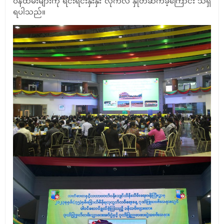
ဝန်ထမ်းများကို ရင်းရင်းနှီးနှီး လိုက်လံ နှုတ်ဆက်ခဲ့ကြောင်း သိရှိ
ရပါသည်။