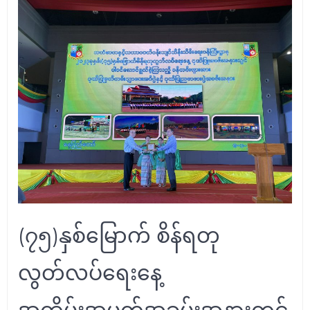
(၇၅)နှစ်မြောက် စိန်ရတု
လွတ်လပ်ရေးနေ့