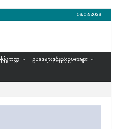
06/08/2026
ပြပွဲကဏ္ဍ
ဥပဒေများနှင့်နည်းဥပဒေများ