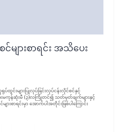
်စင်များစာရင်း အသိပေး
်းများပြုလုပ်ခြင်းလုပ်ငန်းလိုင်စင်နှင့်
းမကုန်ဆုံးမီ (၃)လကြိုတင်၍ သတ်မှတ်ချက်များနှင့်
စင်များစာရင်းမှာ အောက်ပါအတိုင်းဖြစ်ပါကြောင်း