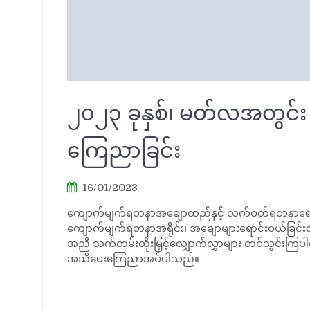
၂၀၂၃ ခုနှစ်၊ မတ်လအတွင်း 
ကြေညာခြင်း
16/01/2023
ကျောက်မျက်ရတနာအချောထည်နှင့် လက်ဝတ်ရတနာရောင်းဝယ်ခြ
ကျောက်မျက်ရတနာအရိုင်း၊ အချောများရောင်းဝယ်ခြင်းလုပ
အညီ သက်တမ်းတိုးမြှင့်လျှောက်လွှာများ တင်သွင်းကြပါရ
အသိပေးကြေညာအပ်ပါသည်။