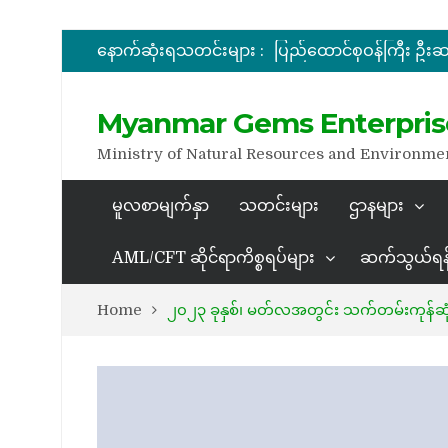
နောက်ဆုံးရသတင်းများ :
အိတ်ဖွင့်တင်ဒါခေါ်ယူခြင်း
အိတ်ဖွင့်တင်ဒါခေါ်ယူခြင်း
Myanmar Gems Enterpris
Ministry of Natural Resources and Environme
မူလစာမျက်နှာ
သတင်းများ
ဌာနများ
AML/CFT ဆိုင်ရာကိစ္စရပ်များ
ဆက်သွယ်ရန
Home
၂၀၂၃ ခုနှစ်၊ မတ်လအတွင်း သက်တမ်းကုန်ဆုံ