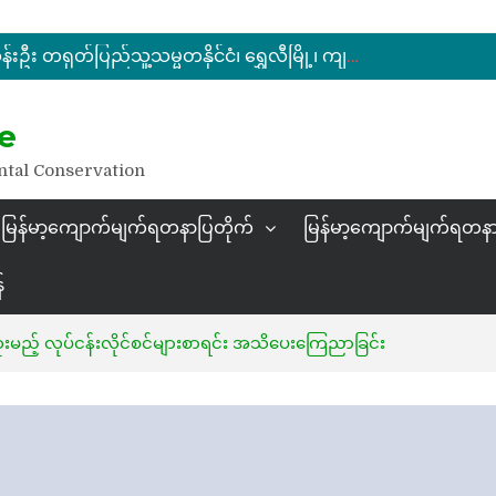
မြန်မာ့ကျောက်မျက်ရတနာပြပွဲ ဗဟိုကော်မတီ (ပထမအကြိမ်)အစည်းအဝေး ကျင်းပ
ပြည်ထောင်စုဝန်ကြီး ဦးဆန်းဦး တရုတ်ပြည်သူ့သမ္မတနိုင်ငံ၊ ရွှေလီမြို့၊ ကျယ်ဂေါင်နယ်စပ်ကုန်သွယ်ရေးဇုန်တွင် မြန်မာ့ကျောက်မျက်ရတနာပြပွဲ တက်ရောက်ဖွင့်လှစ်
နိုင်ငံတော်သမ္မတ ဦးမင်းအောင်လှိုင် မိုးကုတ်ရတနာမြေမှရှာဖွေတွေ့ရှိသည့် ထူးခြားလှပပြီး အရွယ်အစားကြီးမားသည့် နီလာအရိုင်းတုံးကြီးအားကြည့်ရှု
e
မြန်မာ့ကျောက်မျက်ရတနာပြပွဲ ဗဟိုကော်မတီ (ပထမအကြိမ်)အစည်းအဝေး ကျင်းပ
ntal Conservation
မြန်မာ့ကျောက်မျက်ရတနာပြတိုက်
မြန်မာ့ကျောက်မျက်ရတနာ
်
းမည့် လုပ်ငန်းလိုင်စင်များစာရင်း အသိပေးကြေညာခြင်း