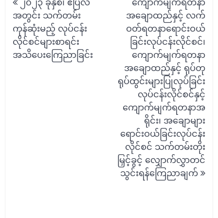
၂၀၂၃ ခုနှစ်၊ ဧပြီလ
ကျောက်မျက်ရတနာ
navigation
အတွင်း သက်တမ်း
အချောထည်နှင့် လက်
ကုန်ဆုံးမည့် လုပ်ငန်း
ဝတ်ရတနာရောင်းဝယ်
လိုင်စင်များစာရင်း
ခြင်းလုပ်ငန်းလိုင်စင်၊
အသိပေးကြေညာခြင်း
ကျောက်မျက်ရတနာ
အချောထည်နှင့် ရုပ်တု
ရုပ်ထွင်းများပြုလုပ်ခြင်း
လုပ်ငန်းလိုင်စင်နှင့်
ကျောက်မျက်ရတနာအ
ရိုင်း၊ အချောများ
ရောင်းဝယ်ခြင်းလုပ်ငန်း
လိုင်စင် သက်တမ်းတိုး
မြှင့်ခွင့် လျှောက်လွှာတင်
သွင်းရန်ကြေညာချက်