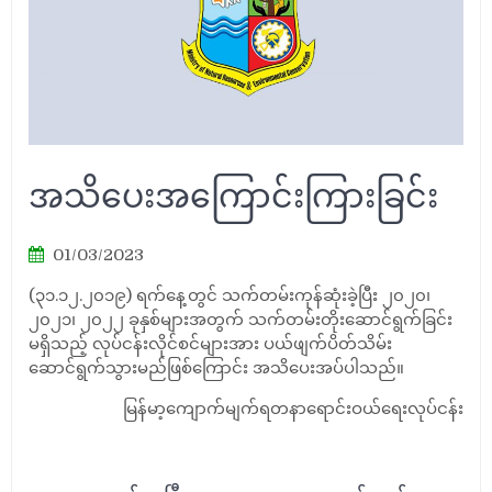
အသိပေးအကြောင်းကြားခြင်း
01/03/2023
(၃၁.၁၂.၂၀၁၉) ရက်နေ့တွင် သက်တမ်းကုန်ဆုံးခဲ့ပြီး ၂၀၂၀၊
၂၀၂၁၊ ၂၀၂၂ ခုနှစ်များအတွက် သက်တမ်းတိုးဆောင်ရွက်ခြင်း
မရှိသည့် လုပ်ငန်းလိုင်စင်များအား ပယ်ဖျက်ပိတ်သိမ်း
ဆောင်ရွက်သွားမည်ဖြစ်ကြောင်း အသိပေးအပ်ပါသည်။
မြန်မာ့ကျောက်မျက်ရတနာရောင်းဝယ်ရေးလုပ်ငန်း
Post