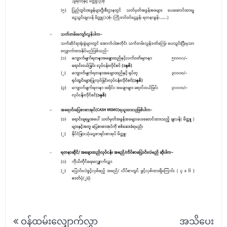
Post
ဝန်ထမ်းလျှောက်လွှာ
အသိပေး