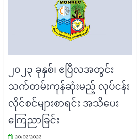
၂၀၂၃ ခုနှစ်၊ ဧပြီလအတွင်း
သက်တမ်းကုန်ဆုံးမည့် လုပ်ငန်း
လိုင်စင်များစာရင်း အသိပေး
ကြေညာခြင်း
20/02/2023