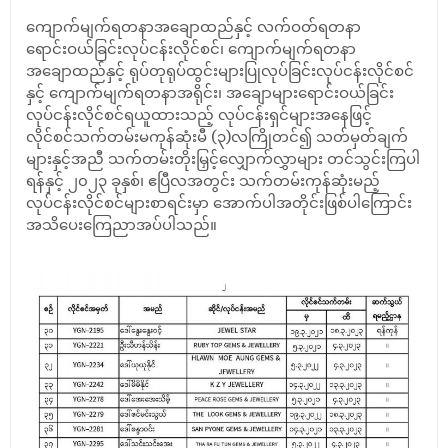
ကျောက်မျက်ရတနာအချောထည်နှင့် လက်ဝတ်ရတနာ
ရောင်းဝယ်ခြင်းလုပ်ငန်းလိုင်စင်၊ ကျောက်မျက်ရတနာ
အချောထည်နှင့် ရုပ်တုရုပ်ထွင်းများပြုလုပ်ခြင်းလုပ်ငန်းလိုင်စင်
နှင့် ကျောက်မျက်ရတနာအရိုင်း၊ အချောများရောင်းဝယ်ခြင်း
လုပ်ငန်းလိုင်စင်ရယူထားသည့် လုပ်ငန်းရှင်များအနေဖြင့်
လိုင်စင်သက်တမ်းမကုန်ဆုံးမီ (၃)လကြိုတင်၍ သတ်မှတ်ချက်
များနှင့်အညီ သက်တမ်းတိုးမြှင့်လျှောက်လွှာများ တင်သွင်းကြပါ
ရန်နှင့် ၂၀၂၃ ခုနှစ်၊ ဧပြီလအတွင်း သက်တမ်းကုန်ဆုံးမည့်
လုပ်ငန်းလိုင်စင်များစာရင်းမှာ အောက်ပါအတိုင်းဖြစ်ပါကြောင်း
အသိပေးကြေညာအပ်ပါသည်။