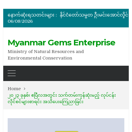
မြန်မာ့ကျောက်မျက်ရတနာပြပွဲ ဗဟိုကော်မတီ (ပထမအကြိမ်)အစ
ပြည်ထောင်စုဝန်ကြီး ဦးဆန်းဦး တရုတ်ပြည်သူ့သမ္မတနိုင်
နောက်ဆုံးရသတင်းများ :
နိုင်ငံတော်သမ္မတ ဦးမင်းအောင်လှိုင် မိုးကုတ်ရတနာမြေမှရှာဖွေတွေ့ရှိသည့် ထူးခြားလှပပြီး အရွယ်အစားကြီးမားသည့် နီ
06/08/2026
အိတ်ဖွင့်တင်ဒါခေါ်ယူခြင်း
အိတ်ဖွင့်တင်ဒါခေါ်ယူခြင်း
မြန်မာ့ကျောက်မျက်ရတနာပြပွဲ ဗဟိုကော်မတီ (ပထမအကြိမ်)အစ
Myanmar Gems Enterprise
Ministry of Natural Resources and
Environmental Conservation
Home
၂၀၂၃ ခုနှစ်၊ ဧပြီလအတွင်း သက်တမ်းကုန်ဆုံးမည့် လုပ်ငန်း
လိုင်စင်များစာရင်း အသိပေးကြေညာခြင်း