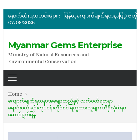
အိတ်ဖွင့်တင်ဒါခေါ်ယူခြင်း
နောက်ဆုံးရသတင်းများ :
07/08/2026
အိတ်ဖွင့်တင်ဒါခေါ်ယူခြင်း
Myanmar Gems Enterprise
Ministry of Natural Resources and
Environmental Conservation
Home
ကျောက်မျက်ရတနာအချောထည်နှင့် လက်ဝတ်ရတနာ
ရောင်းဝယ်ခြင်းလုပ်ငန်းလိုင်စင် ရယူထားသူများ သိရှိလိုက်နာ
ဆောင်ရွက်ရန်