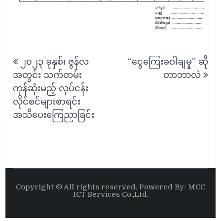
Post
၂၀၂၃ ခုနှစ်၊ ဇွန်လ
“ငွေကြေးခဝါချမှု” ဆို
navigation
အတွင်း သက်တမ်း
တာဘာလဲ
ကုန်ဆုံးမည့် လုပ်ငန်း
လိုင်စင်များစာရင်း
အသိပေးကြေညာခြင်း
Copyright © All rights reserved. Powered By: MCC
ICT Services Co.,Ltd.