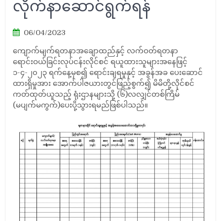
လိုက်နာဆောင်ရွက်ရန်
06/04/2023
ကျောက်မျက်ရတနာအချောထည်နှင့် လက်ဝတ်ရတနာ
ရောင်းဝယ်ခြင်းလုပ်ငန်းလိုင်စင် ရယူထားသူများအနေဖြင့်
၁-၄-၂၀၂၃ ရက်နေ့မှစ၍ ရောင်းချရမှုနှင့် အခွန်အခ ပေးဆောင်
ထားရှိမှုအား အောက်ပါဇယားတွင်ဖြည့်စွက်၍ မိမိတို့လိုင်စင်
ကတ်ထုတ်ယူသည့် ရုံးဌာနများသို့ (၆)လလျှင်တစ်ကြိမ်
(မပျက်မကွက်)ပေးပို့သွားရမည်ဖြစ်ပါသည်။