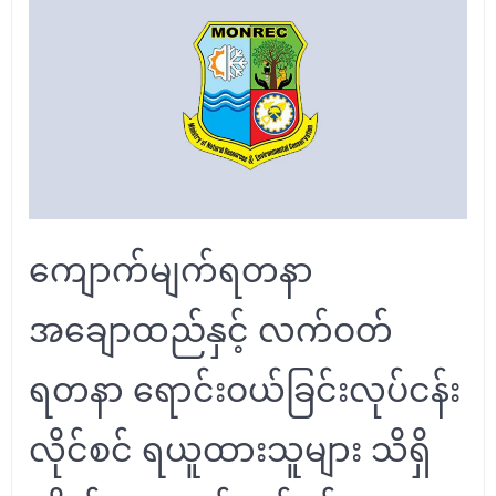
ကျောက်မျက်ရတနာ
အချောထည်နှင့် လက်ဝတ်
ရတနာ ရောင်းဝယ်ခြင်းလုပ်ငန်း
လိုင်စင် ရယူထားသူများ သိရှိ