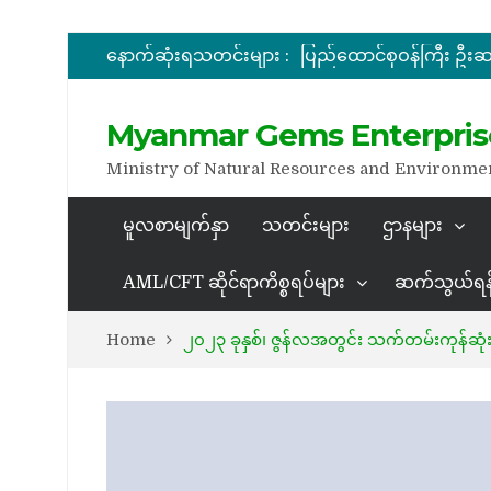
နောက်ဆုံးရသတင်းများ :
အိတ်ဖွင့်တင်ဒါခေါ်ယူခြင်း
အိတ်ဖွင့်တင်ဒါခေါ်ယူခြင်း
Myanmar Gems Enterpris
Ministry of Natural Resources and Environme
မူလစာမျက်နှာ
သတင်းများ
ဌာနများ
AML/CFT ဆိုင်ရာကိစ္စရပ်များ
ဆက်သွယ်ရန
Home
၂၀၂၃ ခုနှစ်၊ ဇွန်လအတွင်း သက်တမ်းကုန်ဆုံ