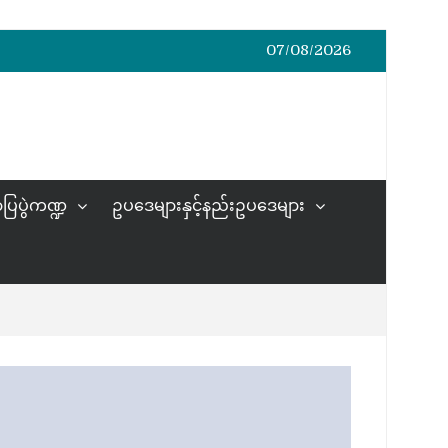
07/08/2026
ပြပွဲကဏ္ဍ
ဥပဒေများနှင့်နည်းဥပဒေများ