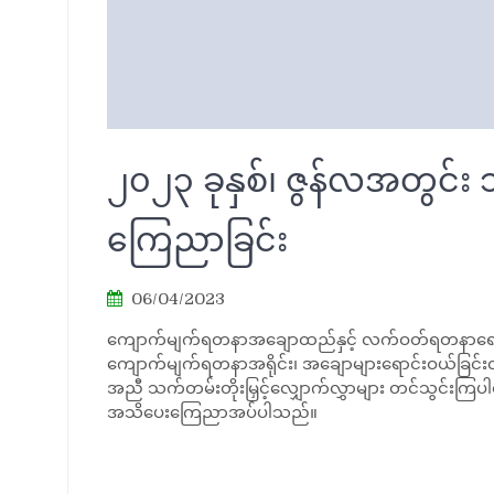
၂၀၂၃ ခုနှစ်၊ ဇွန်လအတွင်း 
ကြေညာခြင်း
06/04/2023
ကျောက်မျက်ရတနာအချောထည်နှင့် လက်ဝတ်ရတနာရောင်းဝယ်ခြ
ကျောက်မျက်ရတနာအရိုင်း၊ အချောများရောင်းဝယ်ခြင်းလုပ
အညီ သက်တမ်းတိုးမြှင့်လျှောက်လွှာများ တင်သွင်းကြပါရန
အသိပေးကြေညာအပ်ပါသည်။