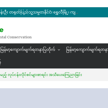
မြန်မာ့ကျောက်မျက်ရတနာပြပွဲ ဗဟိုကော်မတီ (ပထမအကြိမ်)အစည်းအဝေး ကျင်းပ
ပြည်ထောင်စုဝန်ကြီး ဦးဆန်းဦး တရုတ်ပြည်သူ့သမ္မတနိုင်ငံ၊ ရွှေလီမြို့၊ ကျယ်ဂေါင်နယ်စပ်ကုန်သွယ်ရေးဇုန်တွင် မြန်မာ့ကျောက်မျက်ရတနာပြပွဲ တက်ရောက်ဖွင့်လှစ်
နိုင်ငံတော်သမ္မတ ဦးမင်းအောင်လှိုင် မိုးကုတ်ရတနာမြေမှရှာဖွေတွေ့ရှိသည့် ထူးခြားလှပပြီး အရွယ်အစားကြီးမားသည့် နီလာအရိုင်းတုံးကြီးအားကြည့်ရှု
e
မြန်မာ့ကျောက်မျက်ရတနာပြပွဲ ဗဟိုကော်မတီ (ပထမအကြိမ်)အစည်းအဝေး ကျင်းပ
ntal Conservation
မြန်မာ့ကျောက်မျက်ရတနာပြတိုက်
မြန်မာ့ကျောက်မျက်ရတနာ
်
းမည့် လုပ်ငန်းလိုင်စင်များစာရင်း အသိပေးကြေညာခြင်း