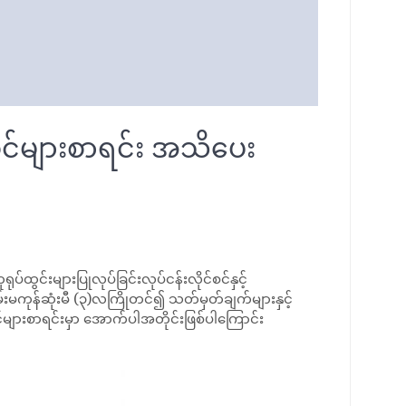
်စင်များစာရင်း အသိပေး
်းများပြုလုပ်ခြင်းလုပ်ငန်းလိုင်စင်နှင့်
းမကုန်ဆုံးမီ (၃)လကြိုတင်၍ သတ်မှတ်ချက်များနှင့်
င်များစာရင်းမှာ အောက်ပါအတိုင်းဖြစ်ပါကြောင်း