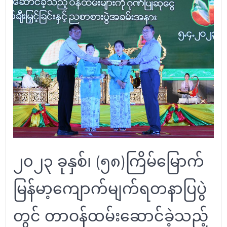
၂၀၂၃ ခုနှစ်၊ (၅၈)ကြိမ်မြောက်
မြန်မာ့ကျောက်မျက်ရတနာပြပွဲ
တွင် တာဝန်ထမ်းဆောင်ခဲ့သည့်