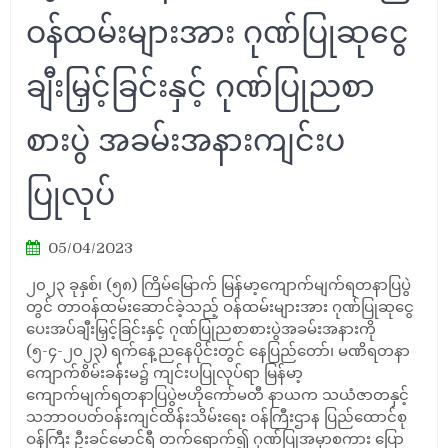
ဝန်ထမ်းများအား ဂုဏ်ပြုဆုငွေ
ချီးမြှင့်ခြင်းနှင့် ဂုဏ်ပြုညစာ
စားပွဲ အခမ်းအနားကျင်းပ
ပြုလုပ်
05/04/2023
၂၀၂၃ ခုနှစ်၊ (၅၈) ကြိမ်မြောက် မြန်မာ့ကျောက်မျက်ရတနာပြပွဲ
တွင် တာဝန်ထမ်းဆောင်ခဲ့သည့် ဝန်ထမ်းများအား ဂုဏ်ပြုဆုငွေ
ပေးအပ်ချီးမြှင့်ခြင်းနှင့် ဂုဏ်ပြုညစာစားပွဲအခမ်းအနားကို
(၅-၄-၂၀၂၃) ရက်နေ့ညနေပိုင်းတွင် နေပြည်တော်၊ မဏိရတနာ
ကျောက်စိမ်းခန်းမ၌ ကျင်းပပြုလုပ်ရာ မြန်မာ့
ကျောက်မျက်ရတနာပြပွဲဗဟိုကော်မတီ နာယက သယံဇာတနှင့်
သဘာဝပတ်ဝန်းကျင်ထိန်းသိမ်းရေး ဝန်ကြီးဌာန ပြည်ထောင်စု
ဝန်ကြီး ဦးခင်မောင်ရီ တက်ရောက်၍ ဂုဏ်ပြုအမှာစကား ပြော