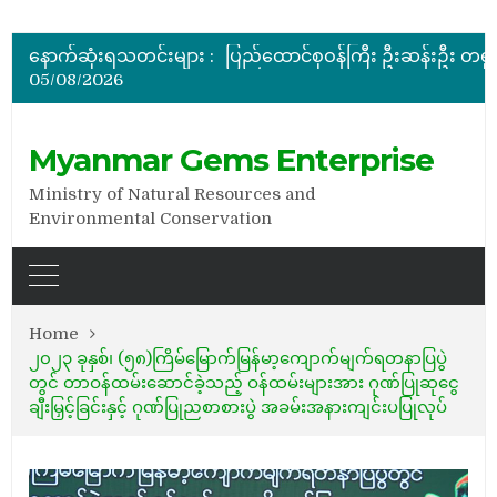
နောက်ဆုံးရသတင်းများ :
05/08/2026
အိတ်ဖွင့်တင်ဒါခေါ်ယူခြင်း
အိတ်ဖွင့်တင်ဒါခေါ်ယူခြင်း
Myanmar Gems Enterprise
Ministry of Natural Resources and
Environmental Conservation
Home
၂၀၂၃ ခုနှစ်၊ (၅၈)ကြိမ်မြောက်မြန်မာ့ကျောက်မျက်ရတနာပြပွဲ
တွင် တာဝန်ထမ်းဆောင်ခဲ့သည့် ဝန်ထမ်းများအား ဂုဏ်ပြုဆုငွေ
ချီးမြှင့်ခြင်းနှင့် ဂုဏ်ပြုညစာစားပွဲ အခမ်းအနားကျင်းပပြုလုပ်