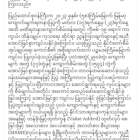
ကြားသည်။
ပြည်ထောင်စုဝန်ကြီးက ၂၀၂၃ ခုနှစ်၊ (၅၈)ကြိမ်မြောက် မြန်မာ့
ကျောက်မျက်ရတနာပြပွဲကို မတ်လ (၁၇)ရက်နေ့မှ (၂၃)ရက်နေ့
အထိ မဏိရတနာကျောက်စိမ်းခန်းမတွင် ကိုဗစ်-၁၉ ရောဂါ ကာ
ကွယ်၊ ထိန်းချုပ်၊ ကုသရေး ဆိုင်ရာ ညွှန်ကြားချက်များနှင့်အညီ
အောင်မြင်စွာကျင်းပနိုင်ခဲ့ကြောင်း၊ ယခုပြပွဲသည် နိုင်ငံတော်စီမံ
အုပ်ချုပ်ရေး ကောင်စီ၏ အစိုးရလက်ထက် ပဉ္စမအကြိမ်မြောက်
ကျင်းပ ပြုလုပ်ခဲ့သည့်ပွဲဖြစ်ပြီး ပုလဲအတွဲ(၂၉၀)တွဲ၊ ကျောက်
မျက် အတွဲ (၇၇)တွဲနှင့် ကျောက်စိမ်းအတွဲ (၁၅၄၄) တွဲကို
အောင်မြင်စွာရောင်းချနိုင်ခဲ့ကြောင်း၊ တာဝန်ထမ်းဆောင်ခဲ့သည့်
ဝန်ထမ်းများအနေဖြင့် ပြပွဲ အကြိုကာလ၊ ပြပွဲကျင်းပစဉ်ကာလ
နှင့် ပြပွဲကျင်းပပြီးကာလအတွင်း ဆောင်ရွက်ရမည့် လုပ်ငန်းများ
ကို စီမံချက်ပါအတိုင်း အကောင်အထည်ဖော်ဆောင်ရွက်နိုင်ခဲ့
ခြင်းကြောင့် အောင်မြင်စွာ ကျင်းပ ပြုလုပ်နိုင် ခဲ့ခြင်းဖြစ်ကြောင်း
ပြပွဲတွင်ရောင်းချခဲ့သည့် ပုလဲ၊ ကျောက်မျက်နှင့် ကျောက်စိမ်း
အတွဲများကို ဝယ်ယူရရှိ ခဲ့သည့် နိုင်ငံသားရတနာကုန်သည်များ
အနေဖြင့် တန်ဖိုးမြှင့်ထုတ်ကုန် (Value Added) ထုတ်လုပ် စေ
ခြင်းဖြင့် အသေးစား၊ အငယ်စားနှင့် အလတ်စား စီးပွားရေး
(MSME)လုပ်ငန်းများ ဖွံ့ဖြိုးတိုးတက် တာဝန်ရှိသူများက ကူညီ
ပံ့ပိုးဆောင်ရွက်ပေးရန် တိုက်တွန်းလိုကြောင်း၊ ပြပွဲတွင်တက်ကြွ