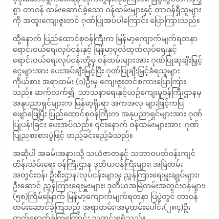
စွာ တာဝန် ထမ်းဆောင်ခဲ့သော ဝန်ထမ်းများနှင့် တာဝန်ရှိသူများ
ကို အထူးကျေးဇူးတင် ဂုဏ်ပြုအပ်ပါကြောင်း ပြောကြားသည်။
ထို့နောက် ပြည်ထောင်စုဝန်ကြီးက မြန်မာ့ကျောက်မျက်ရတနာ
ရောင်းဝယ်ရေးလုပ်ငန်းနှင့် မြန်မာ့ပုလဲထုတ်လုပ်ရေးနှင့်
ရောင်းဝယ်ရေးလုပ်ငန်းတို့မှ ဝန်ထမ်းများအား ဂုဏ်ပြုဆုချီးမြှင့်
ငွေများအား ပေးအပ်ချီးမြင့်ပြီး ဂုဏ်ပြုချီးမြှင့်ခံရသူများ
ကိုယ်စား အရာထမ်း (၁)ဦးမှ ကျေးဇူးတင်စကားပြောကြား
သည်။ ဆက်လက်၍ သာသနာရေးနှင့်ယဉ်ကျေးမှုဝန်ကြီးဌာနမှ
အနုပညာရှင်များက မြန်မာ့ရိုးရာ အကအလှ များဖြင့်ကပြ
ဖျော်ဖြေပြီး ပြည်ထောင်စုဝန်ကြီးက အနုပညာရှင်များအား ဂုဏ်
ပြုပန်းခြင်း ပေးအပ်သည်။ ၎င်း‌နောက် ဝန်ထမ်းများအား ဂုဏ်
ပြုညစာစားပွဲဖြင့် တည့်ခင်းဧည့်ခံသည်။
အဆိုပါ အခမ်းအနားသို့ သယံဇာတနှင့် သဘာဝပတ်ဝန်းကျင်
ထိန်းသိမ်းရေး ဝန်ကြီးဌာန ဒုတိယဝန်ကြီးများ၊ အမြဲတမ်း
အတွင်းဝန်၊ ဦးစီးဌာန/လုပ်ငန်းများမှ ညွှန်ကြားရေးမှူးချုပ်များ၊
ဦးဆောင် ညွှန်ကြားရေးမှူးများ၊ ဒုတိယအမြဲတမ်းအတွင်းဝန်များ၊
(၅၈)ကြိမ်မြောက် မြန်မာ့ကျောက်မျက်ရတနာ ပြပွဲတွင် တာဝန်
ထမ်းဆောင်ခဲ့ကြသည့် အရာထမ်း/အမှုထမ်းပေါင်း(၂၈၄)ဦး
တက်ရောက်ခဲ့ကြ‌ကြောင်း သတင်းရရှိသည်။