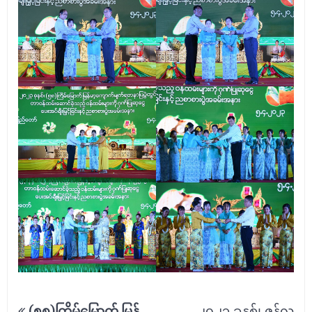
Post
(၅၈)ကြိမ်မြောက် မြန်
၂၀၂၃ ခုနှစ်၊ ဇွန်လ