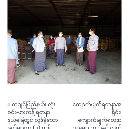
Post
ကချင်ပြည်နယ်၊ လုံး
ကျောက်မျက်ရတနာအ
navigation
ခင်း-ဖားကန့် ရတနာ
ရိုင်း၊
နယ်မြေတွင် လွန်ခဲ့သော
ကျောက်မျက်ရတနာ
ရက်များက (၂) တန်
အချော ထည်နှင့် လက်