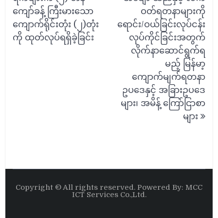
ကျော်ခန့် ကြီးမားသော
ဝတ်ရတနာများကို
ကျောက်ရိုင်းတုံး (၂)တုံး
ရောင်း/ဝယ်ခြင်းလုပ်ငန်း
ကို ထုတ်လုပ်ရရှိခဲ့ခြင်း
လုပ်ကိုင်ခြင်းအတွက်
လိုက်နာဆောင်ရွက်ရ
မည့် မြန်မာ့
ကျောက်မျက်ရတနာ
ဥပဒေနှင့် အခြားဥပဒေ
များ၊ အမိန့် ကြော်ငြာစာ
များ
Copyright © All rights reserved. Powered By: MCC
ICT Services Co.,Ltd.