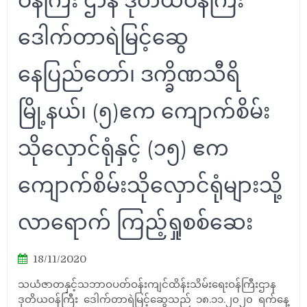
ဝန်ကြီး ဌာန ဒုတိယဝန်ကြီး
ဒေါက်တာရဲမြင့်ဆွေ
နေပြည်တော်၊ ဒက္ခိဏသီရိ
မြို့နယ်၊ (၅)ဧက ကျောက်စိမ်း
သိုလှောင်ရုံနှင့် (၁၅) ဧက
ကျောက်စိမ်းသိုလှောင်ရုံများသို့
လာရောက် ကြည့်ရှုစစ်ဆေး
18/11/2020
သယံဇာတနှင့်သဘာဝပတ်ဝန်းကျင်ထိန်းသိမ်းရေးဝန်ကြီးဌာန
ဒုတိယဝန်ကြီး ဒေါက်တာရဲမြင့်ဆွေသည် ၁၈.၁၁.၂၀၂၀ ရက်နေ့