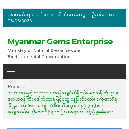
မြန်မာ့ကျောက်မျက်ရတနာပြပွဲ ဗဟိုကော်မတီ (ပထမအကြိမ်)အစည်းအဝေး ကျင်းပ
ပြည်ထောင်စုဝန်ကြီး ဦးဆန်းဦး တရုတ်ပြည်သူ့သမ္မတနိုင်ငံ၊ ရွှေလီမြို့၊ ကျယ်ဂေါင်နယ်စပ်ကုန်သွယ်ရေးဇုန်တွင် မြန်မာ့ကျောက်မျက်ရတနာပြပွဲ တက်ရောက်ဖွင့်လှစ်
နောက်ဆုံးရသတင်းများ :
နိုင်ငံတော်သမ္မတ ဦးမင်းအောင်လှိုင် မိုးကုတ်ရတနာမြေမှရှာဖွေတွေ့ရှိသည့် ထူးခြားလှပပြီး အရွယ်အစားကြီးမားသည့် နီလာအရိုင်းတုံးကြီးအားကြည့်ရှု
08/08/2026
အိတ်ဖွင့်တင်ဒါခေါ်ယူခြင်း
ပြည်ထောင်စုဝန်ကြီး ဦးဆန်းဦး မြန်မာ့ကျောက်မျက်ရတနာပြတိုက် (နေပြည်တော်) အကြီးစားပြုပြင်နေမှုများအား ကြည့်ရှုစစ်ဆေး
Myanmar Gems Enterprise
Ministry of Natural Resources and
Environmental Conservation
Home
သယံဇာတနှင့် သဘာဝပတ်ဝန်းကျင်ထိန်းသိမ်းရေးဝန်ကြီး ဌာန
ဒုတိယဝန်ကြီး ဒေါက်တာရဲမြင့်ဆွေ နေပြည်တော်၊ ဒက္ခိဏသီရိ
မြို့နယ်၊ (၅)ဧက ကျောက်စိမ်းသိုလှောင်ရုံနှင့် (၁၅) ဧက
ကျောက်စိမ်းသိုလှောင်ရုံများသို့ လာရောက် ကြည့်ရှုစစ်ဆေး