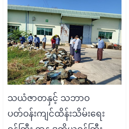
သယံဇာတနှင့် သဘာဝ
ပတ်ဝန်းကျင်ထိန်းသိမ်းရေး