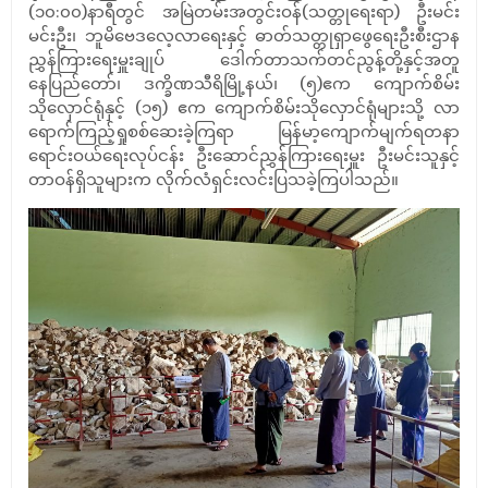
(၁၀:၀၀)နာရီတွင် အမြဲတမ်းအတွင်းဝန်(သတ္တုရေးရာ) ဦးမင်း
မင်းဦး၊ ဘူမိဗေဒလေ့လာရေးနှင့် ဓာတ်သတ္တုရှာဖွေရေးဦးစီးဌာန
ညွှန်ကြားရေးမှူးချုပ် ဒေါက်တာသက်တင်ညွန့်တို့နှင့်အတူ
နေပြည်တော်၊ ဒက္ခိဏသီရိမြို့နယ်၊ (၅)ဧက ကျောက်စိမ်း
သိုလှောင်ရုံနှင့် (၁၅) ဧက ကျောက်စိမ်းသိုလှောင်ရုံများသို့ လာ
ရောက်ကြည့်ရှုစစ်ဆေးခဲ့ကြရာ မြန်မာ့ကျောက်မျက်ရတနာ
ရောင်းဝယ်ရေးလုပ်ငန်း ဦးဆောင်ညွှန်ကြားရေးမှူး ဦးမင်းသူနှင့်
တာဝန်ရှိသူများက လိုက်လံရှင်းလင်းပြသခဲ့ကြပါသည်။