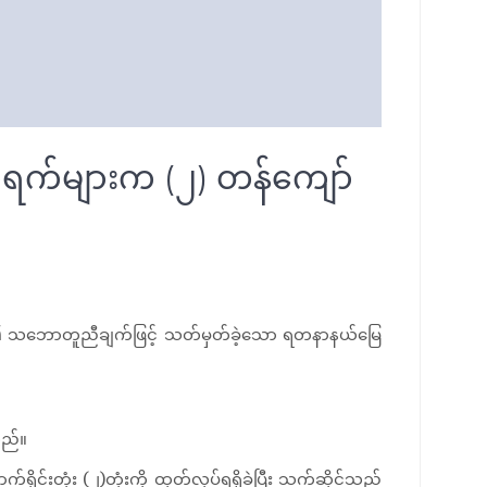
ောရက်များက (၂) တန်ကျော်
ဲ့၏ သဘောတူညီချက်ဖြင့် သတ်မှတ်ခဲ့သော ရတနာနယ်မြေ
သည်။
်းတုံး (၂)တုံးကို ထုတ်လုပ်ရရှိခဲ့ပြီး သက်ဆိုင်သည့်