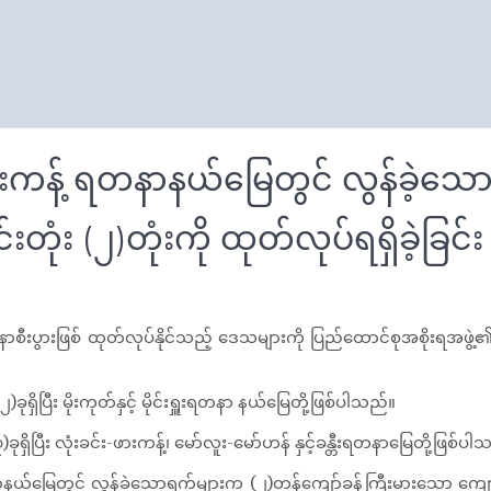
ားကန့် ရတနာနယ်မြေတွင် လွန်ခဲ့သ
တုံး (၂)တုံးကို ထုတ်လုပ်ရရှိခဲ့ခြင်း
ပွားဖြစ် ထုတ်လုပ်နိုင်သည့် ဒေသများကို ပြည်ထောင်စုအစိုးရအဖွ
ိပြီး မိုးကုတ်နှင့် မိုင်းရှူးရတနာ နယ်မြေတို့ဖြစ်ပါသည်။
ိပြီး လုံးခင်း-ဖားကန့်၊ မော်လူး-မော်ဟန် နှင့်ခန္တီးရတနာမြေတို့ဖြစ်ပါ
်မြေတွင် လွန်ခဲ့သောရက်များက (၂)တန်ကျော်ခန့်ကြီးမားသော ကျောက်ရိုင