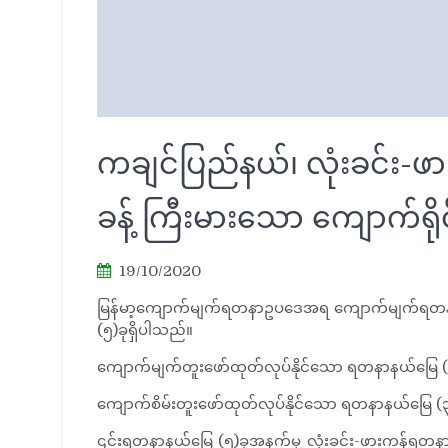
ကချင်ပြည်နယ်၊ လုံးခင်း-ဖ
ခန့် ကြီးမားသော ကျောက်ရိုင်း
19/10/2020
မြန်မာ့ကျောက်မျက်ရတနာဥပဒေအရ ကျောက်မျက်ရတနာစီး
(၅)ခုရှိပါသည်။
ကျောက်မျက်တူးဖော်ထုတ်လုပ်နိုင်သော ရတနာနယ်မြေ (၂)ခုရှ
ကျောက်စိမ်းတူးဖော်ထုတ်လုပ်နိုင်သော ရတနာနယ်မြေ (၃)ခုရှ
၎င်းရတနာနယ်မြေ (၅)ခုအနက်မှ လုံးခင်း-ဖားကန့်ရတနာနယ