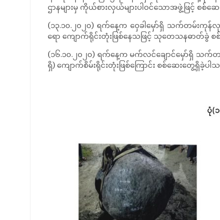
ဌာနများမှ ကိုယ်စားလှယ်များပါဝင်သောအဖွဲ့ဖြင့် စစ်ဆေးပြ
(၁၃.၁၀.၂၀၂၀) ရက်နေ့က ဝှေခါမှော်ရှိ သက်တမ်းကုန်လုပ
ရော ကျောက်ရိုင်းတုံးဖြစ်နေသဖြင့် သုတေသနဓာတ်ခွဲ စစ်ဆ
(၁၆.၁၀.၂၀၂၀) ရက်နေ့က မက်လင်ချောင်မှော်ရှိ သက်တမ်
ရှိ) ကျောက်စိမ်းရိုင်းတုံးဖြစ်ကြောင်း စစ်ဆေးတွေ့ရှိခဲ့ပါသ