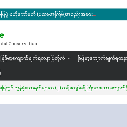
ပြည်ထောင်စုဝန်ကြီး ဦးဆန်းဦး မြန်မာ့ကျောက်မျက်ရတနာပြတိုက် (နေပြည်တော်) အကြီးစားပြုပြင်နေမှုများအား ကြည့်ရှုစစ်ဆေး
မြန်မာ့ကျောက်မျက်ရတနာပြပွဲ ဗဟိုကော်မတီ (ပထမအကြိမ်)အစည်းအဝေး ကျင်းပ
ပြည်ထောင်စုဝန်ကြီး ဦးဆန်းဦး တရုတ်ပြည်သူ့သမ္မတနိုင်ငံ၊ ရွှေလီမြို့၊ ကျယ်ဂေါင်နယ်စပ်ကုန်သွယ်ရေးဇုန်တွင် မြန်မာ့ကျောက်မျက်ရတနာပြပွဲ တက်ရောက်ဖွင့်လှစ်
နိုင်ငံတော်သမ္မတ ဦးမင်းအောင်လှိုင် မိုးကုတ်ရတနာမြေမှရှာဖွေတွေ့ရှိသည့် ထူးခြားလှပပြီး အရွယ်အစားကြီးမားသည့် နီလာအရိုင်းတုံးကြီးအားကြည့်ရှု
e
ပြည်ထောင်စုဝန်ကြီး ဦးဆန်းဦး မြန်မာ့ကျောက်မျက်ရတနာပြတိုက် (နေပြည်တော်) အကြီးစားပြုပြင်နေမှုများအား ကြည့်ရှုစစ်ဆေး
ntal Conservation
မြန်မာ့ကျောက်မျက်ရတနာပြတိုက်
မြန်မာ့ကျောက်မျက်ရတနာ
်
တွင် လွန်ခဲ့သောရက်များက (၂) တန်ကျော်ခန့် ကြီးမားသော ကျောက်ရိုင်းတု