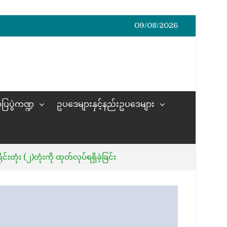
09/08/2026
ပြပွဲကဏ္ဍ
ဥပဒေများနှင့်နည်းဥပဒေများ
ံး (၂)တုံးကို ထုတ်လုပ်ရရှိခဲ့ခြင်း