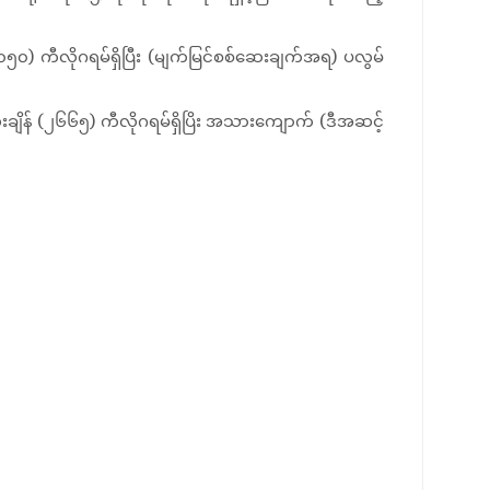
၀၅၀) ကီလိုဂရမ်ရှိပြီး (မျက်မြင်စစ်ဆေးချက်အရ) ပလွမ်
ချိန် (၂၆၆၅) ကီလိုဂရမ်ရှိပြိး အသားကျောက် (ဒီအဆင့်