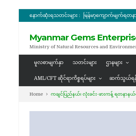
အိတ်ဖွင့်တင်ဒါခေါ်ယူခြင်း
နောက်ဆုံးရသတင်းများ :
Myanmar Gems Enterpris
အိတ်ဖွင့်တင်ဒါခေါ်ယူခြင်း
Ministry of Natural Resources and Environme
မူလစာမျက်နှာ
သတင်းများ
ဌာနများ
AML/CFT ဆိုင်ရာကိစ္စရပ်များ
ဆက်သွယ်ရန
Home
ကချင်ပြည်နယ်၊ လုံးခင်း-ဖားကန့် ရတနာနယ်မြေ